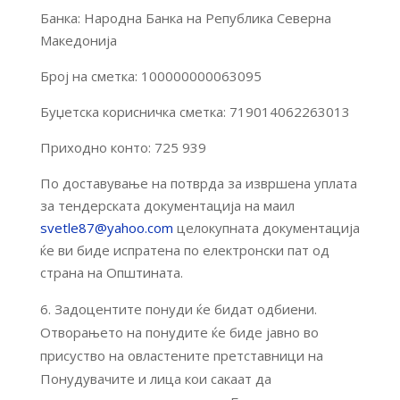
Банка: Народна Банка на Република Северна
Македонија
Број на сметка: 100000000063095
Буџетска корисничка сметка: 719014062263013
Приходно конто: 725 939
По доставување на потврда за извршена уплата
за тендерската документација на маил
svetle87@yahoo.com
целокупната документација
ќе ви биде испратена по електронски пат од
страна на Општината.
Задоцентите понуди ќе бидат одбиени.
Отворањето на понудите ќе биде јавно во
присуство на овластените претставници на
Понудувачите и лица кои сакаат да