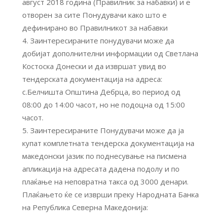
август 2018 година (Правилник за набавки) и е
отворен за сите Понудувачи како што е
дефинирано во Правилникот за набавки
Заинтересираните понудувачи може да
добијат дополнителни информации од Светлана
Костоска Донески и да извршат увид во
тендерската документација на адреса:
с.Белчишта Општина Дебрца, во период од
08:00 до 14:00 часот, но не подоцна од 15:00
часот.
Заинтересираните Понудувачи може да ја
купат комплетната тендерска документација на
македонски јазик по поднесување на писмена
апликација на адресата дадена подолу и по
плаќање на неповратна такса од 3000 денари.
Плаќањето ќе се изврши преку Народната Банка
на Република Северна Македонија: