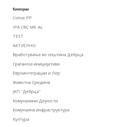
Категории
Conse PP
IPA CBC MK-AL
TEST
АКТУЕЛНО
Вработување во општина Дебрца
Граѓанска иницијатива
Евроинтеграции и Лер
Животна Средина
ЈКП "Дебрца"
Комуналини Дејности
Комунална инфраструктура
Култура