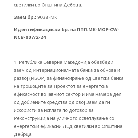
светилки во Општина Дебрца.
Заем бр.:
9038-МК
Идентификациски бр. на ППП:MK-MOF-CW-
NCB-007/2-24
Република Северна Македонија обезбеди
заем од Интернационалната банка за обнова и
развој (ИБОР) за финансирање од Светска банка
на трошоците за Проектот за енергетска
ефикасност во јавниот сектор и има намера дел
од добиените средства од овој Заем да ги
искористи за исплата по договор за
Реконструкција на уличното осветлување со
енергетски ефикасни ЛЕД светилки во Општина
Дебрца.