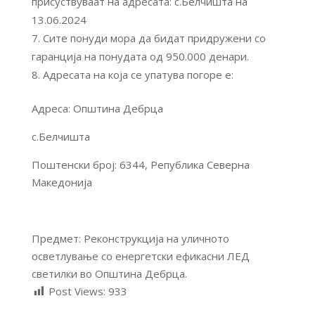
присуствуваат на адресата: с.Белчишта на
13.06.2024
Сите понуди мора да бидат придружени со
гаранција на понудата од 950.000 денари.
Адресата на која се упатува погоре е:
Адреса: Општина Дебрца
с.Белчишта
Поштенски број: 6344, Република Северна
Македонија
Предмет: Реконструкција на уличното
осветлување со енергетски ефикасни ЛЕД
светилки во Општина Дебрца.
Post Views:
933