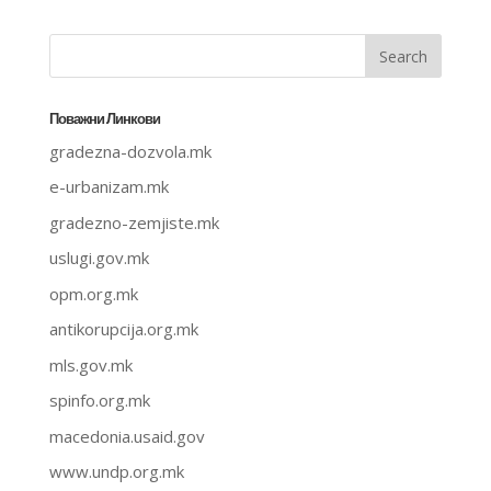
Поважни Линкови
gradezna-dozvola.mk
e-urbanizam.mk
gradezno-zemjiste.mk
uslugi.gov.mk
opm.org.mk
antikorupcija.org.mk
mls.gov.mk
spinfo.org.mk
macedonia.usaid.gov
www.undp.org.mk