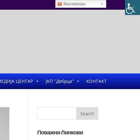
Macedonian
ЕДИЈА ЦЕНТАР
ЈКП "Дебрца"
КОНТАКТ
Поважни Линкови