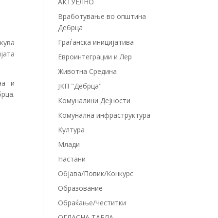
АКТУЕЛНО
Вработување во општина
Дебрца
Граѓанска иницијатива
кува
јата
Евроинтеграции и Лер
Животна Средина
на и
ЈКП "Дебрца"
рца.
Комуналини Дејности
Комунална инфраструктура
Култура
Млади
Настани
Објава/Повик/Конкурс
Образование
Обраќање/Честитки
ОГЛАСНА ТАБЛА