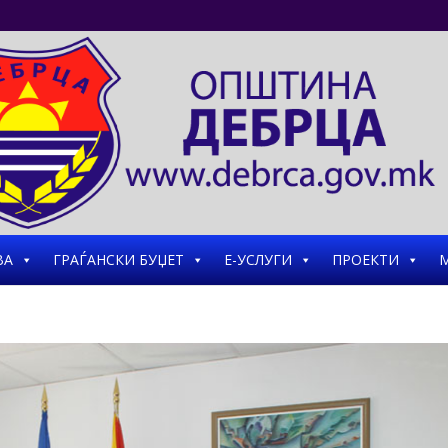
ВА
ГРАЃАНСКИ БУЏЕТ
Е-УСЛУГИ
ПРОЕКТИ
М