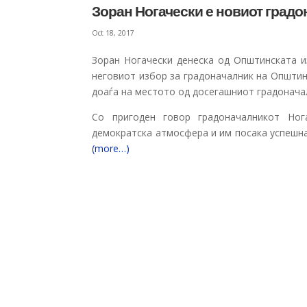
Зоран Ногачески е новиот град
Oct 18, 2017
Зоран Ногачески денеска од Општинската и
неговиот избор за градоначалник на Општи
доаѓа на местото од досегашниот градонач
Со пригоден говор градоначалникот Но
демократска атмосфера и им посака успешн
(more…)