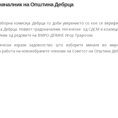
оначалник на Општина Дебрца
зборна комисија Дебрца го доби уверението со кое се верифи
на Дебрца. Новиот градоначалник Ногачески од СДСМ и коалици
алник од редовите на ВМРО-ДПМНЕ Игор Трајкоски.
гачески изрази задоволство што изборите минале во мир
а работа на новоизбраните членови на Советот на Општина Деб