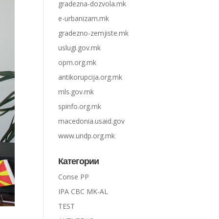
gradezna-dozvola.mk
e-urbanizam.mk
gradezno-zemjiste.mk
uslugi.gov.mk
opm.org.mk
antikorupcija.org.mk
mls.gov.mk
spinfo.org.mk
macedonia.usaid.gov
www.undp.org.mk
Категории
Conse PP
IPA CBC MK-AL
TEST