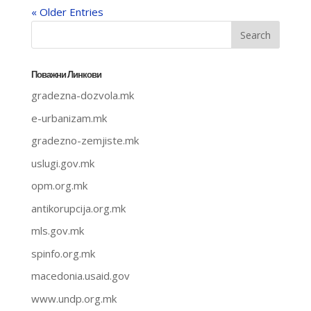
« Older Entries
Поважни Линкови
gradezna-dozvola.mk
e-urbanizam.mk
gradezno-zemjiste.mk
uslugi.gov.mk
opm.org.mk
antikorupcija.org.mk
mls.gov.mk
spinfo.org.mk
macedonia.usaid.gov
www.undp.org.mk