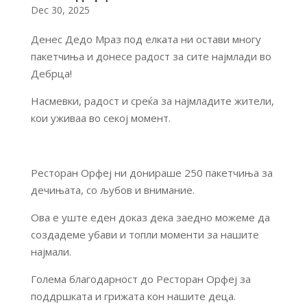
Dec 30, 2025
Денес Дедо Мраз под елката ни остави многу
пакетчиња и донесе радост за сите најмлади во
Дебрца!
Насмевки, радост и среќа за најмладите жители,
кои уживаа во секој момент.
Ресторан Орфеј ни донираше 250 пакетчиња за
дечињата, со љубов и внимание.
Ова е уште еден доказ дека заедно можеме да
создадеме убави и топли моменти за нашите
најмали.
Голема благодарност до Ресторан Орфеј за
поддршката и грижата кон нашите деца.