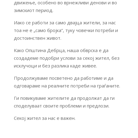
движење, особено во врнежливи денови и во
зимскиот период.
Иако се работи за само двајца жители, за нас
тоа не е „само бројка“, туку човечки потреби и
достоинствен живот.
Како Општина Дебрца, наша обврска е да
создадеме подобри услови за секој жител, без
исклучоци и без разлика каде живее.
Продолжуваме посветено да работиме и да
одговараме на реалните потреби на граѓаните.
Ги повикуваме жителите да продолжат да ги
споделуваат своите проблеми и предлози.
Секој жител за нас е важен.