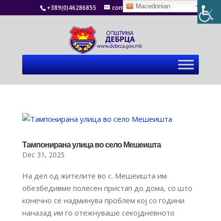
Macedonian
+389(0)46286855
contact@debrca.gov.mk
Тампонирана улица во село Мешеишта
Dec 31, 2025
На дел од жителите во с. Мешеишта им
обезбедивме полесен пристап до дома, со што
конечно се надминува проблем кој со години
наназад им го отежнуваше секојдневното