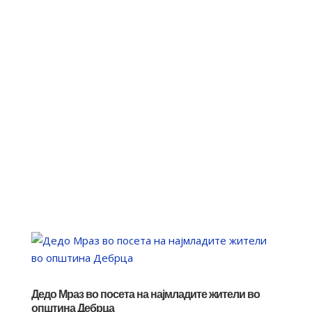
Дедо Мраз во посета на најмладите жители во
општина Дебрца