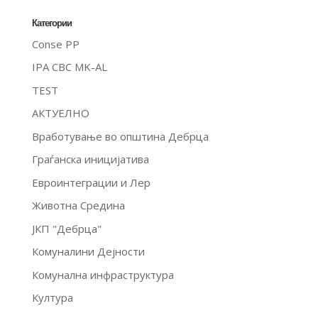
Категории
Conse PP
IPA CBC MK-AL
TEST
АКТУЕЛНО
Вработување во општина Дебрца
Граѓанска иницијатива
Евроинтеграции и Лер
Животна Средина
ЈКП "Дебрца"
Комуналини Дејности
Комунална инфраструктура
Култура