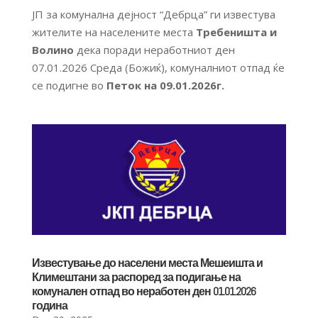
JП за комунална дејност “Дебрца” ги известува
жителите на населените места
Требеништа и
Волино
дека поради неработниот ден
07.01.2026 Среда (Божиќ), комуналниот отпад ќе
се подигне во
Петок на 09.01.2026г.
Известување до населени места Мешеишта и
Климештани за распоред за подигање на
комунален отпад во неработен ден 01.01.2026
година