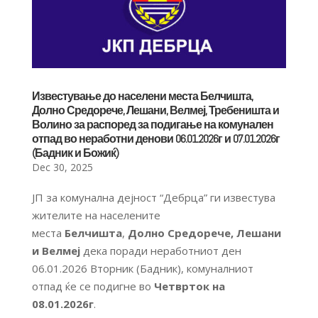
Известување до населени места Белчишта,
Долно Средорече, Лешани, Велмеј, Требеништа и
Волино за распоред за подигање на комунален
отпад во неработни денови 06.01.2026г и 07.01.2026г
(Бадник и Божиќ)
Dec 30, 2025
ЈП за комунална дејност “Дебрца” ги известува
жителите на населените
места
Белчишта
,
Долно Средорече, Лешани
и Велмеј
дека поради неработниот ден
06.01.2026 Вторник (Бадник), комуналниот
отпад ќе се подигне во
Четврток на
08.01.2026г
.