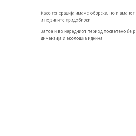
Како генерација имаме обврска, но и аманет
и нејзините придобивки.
Затоа и во наредниот период посветено ќе р
димензија и еколошка иднина.