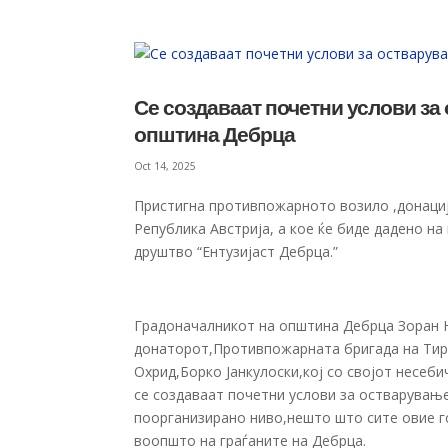
Се создаваат почетни услови з
општина Дебрца
Oct 14, 2025
Пристигна противпожарното возило ,донаци
Република Австрија, а кое ќе биде дадено
друштво “Ентузијаст Дебрца.”
Градоначалникот на општина Дебрца Зоран 
донаторот,Противпожарната бригада на Тиро
Охрид,Борко Јанкулоски,кој со својот несеби
се создаваат почетни услови за остварувањ
поорганизирано ниво,нешто што сите овие г
воопшто на граѓаните на Дебрца.