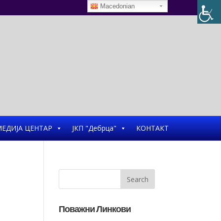
Macedonian
ЕДИЈА ЦЕНТАР
ЈКП "Дебрца"
КОНТАКТ
Поважни Линкови