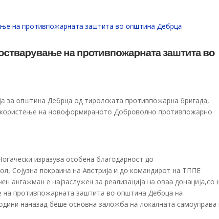
а остварување на противпожарната заштита во
ја за општина Дебрца од тиролската противпожарна бригада,
 на користење на новоформираното Доброволно противпожарно
Ногачески изразува особена благодарност до
л, Сојузна покраина на Австрија и до командирот на ТППЕ
чен ангажман е најзаслужен за реализација на оваа донација,со
е на противпожарната заштита во општина Дебрца на
одини наназад беше основна заложба на локалната самоуправа 