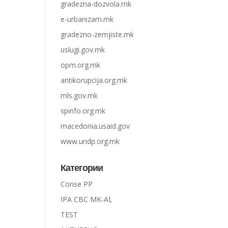
gradezna-dozvola.mk
e-urbanizam.mk
gradezno-zemjiste.mk
uslugi.gov.mk
opm.org.mk
antikorupcija.org.mk
mls.gov.mk
spinfo.org.mk
macedonia.usaid.gov
www.undp.org.mk
Категории
Conse PP
IPA CBC MK-AL
TEST