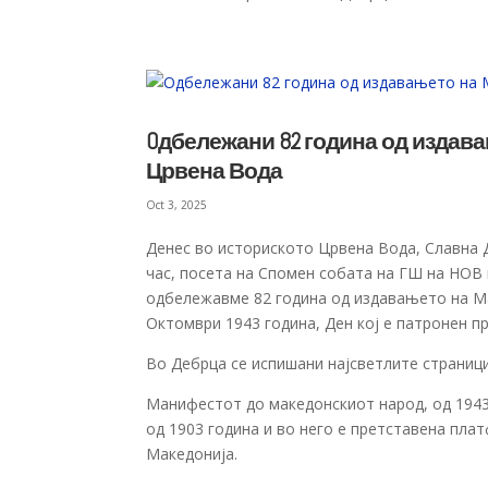
Oдбележани 82 година од издав
Црвена Вода
Oct 3, 2025
Денес во историското Црвена Вода, Славна 
час, посета на Спомен собата на ГШ на НОВ
одбележавме 82 година од издавањето на М
Октомври 1943 година, Ден кој е патронен п
Во Дебрца се испишани најсветлите страници
Манифестот до македонскиот народ, од 1943
од 1903 година и во него е претставена пл
Македонија.