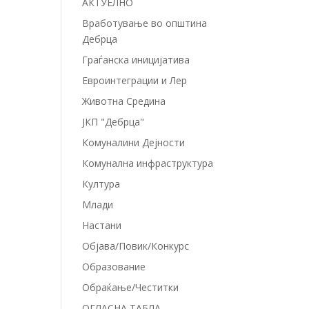
АКТУЕЛНО
Вработување во општина
Дебрца
Граѓанска иницијатива
Евроинтеграции и Лер
Животна Средина
ЈКП "Дебрца"
Комуналини Дејности
Комунална инфраструктура
Култура
Млади
Настани
Објава/Повик/Конкурс
Образование
Обраќање/Честитки
ОГЛАСНА ТАБЛА