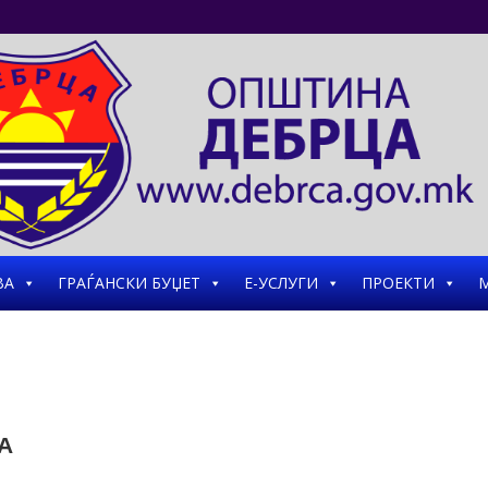
ВА
ГРАЃАНСКИ БУЏЕТ
Е-УСЛУГИ
ПРОЕКТИ
М
А