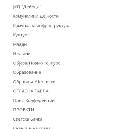
ЈКП "Дебрца"
Комуналини Дејности
Комунална инфраструктура
Култура
Млади
Настани
Објава/Повик/Конкурс
Образование
Обраќање/Честитки
ОГЛАСНА ТАБЛА
Прес-Конференции
ПРОЕКТИ
Светска Банка
Седници на совет