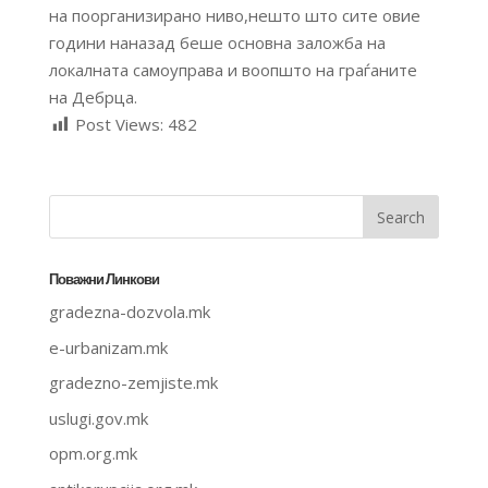
на поорганизирано ниво,нешто што сите овие
години наназад беше основна заложба на
локалната самоуправа и воопшто на граѓаните
на Дебрца.
Post Views:
482
Поважни Линкови
gradezna-dozvola.mk
e-urbanizam.mk
gradezno-zemjiste.mk
uslugi.gov.mk
opm.org.mk