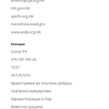
antikorupcija.org.mk
mls.gov.mk
spinfo.org.mk
macedonia.usaid.gov
www.undp.org.mk
Категории
Conse PP
IPA CBC MK-AL
TEST
АКТУЕЛНО
Вработување во општина Дебрца
Граѓанска иницијатива
Евроинтеграции и Лер
Животна Средина