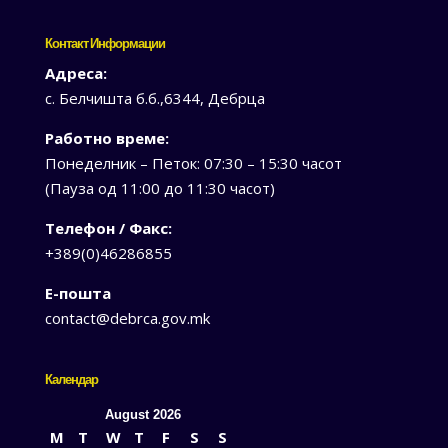
Контакт Информации
Адреса:
с. Белчишта б.б.,6344, Дебрца
Работно време:
Понеделник – Петок: 07:30 – 15:30 часот
(Пауза од 11:00 до 11:30 часот)
Телефон / Факс:
+389(0)46286855
Е-пошта
contact@debrca.gov.mk
Календар
August 2026
M
T
W
T
F
S
S