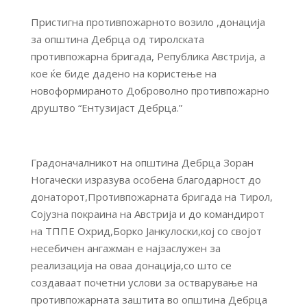
Пристигна противпожарното возило ,донација
за општина Дебрца од тиролската
противпожарна бригада, Република Австрија, а
кое ќе биде дадено на користење на
новоформираното Доброволно противпожарно
друштво “Ентузијаст Дебрца.”
Градоначалникот на општина Дебрца Зоран
Ногачески изразува особена благодарност до
донаторот,Противпожарната бригада на Тирол,
Сојузна покраина на Австрија и до командирот
на ТППЕ Охрид,Борко Јанкулоски,кој со својот
несебичен ангажман е најзаслужен за
реализација на оваа донација,со што се
создаваат почетни услови за остварување на
противпожарната заштита во општина Дебрца