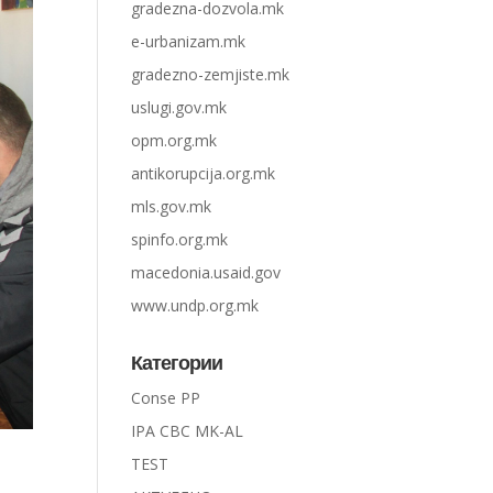
gradezna-dozvola.mk
e-urbanizam.mk
gradezno-zemjiste.mk
uslugi.gov.mk
opm.org.mk
antikorupcija.org.mk
mls.gov.mk
spinfo.org.mk
macedonia.usaid.gov
www.undp.org.mk
Категории
Conse PP
IPA CBC MK-AL
TEST