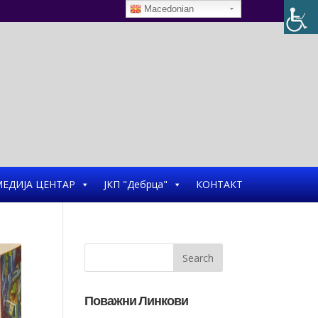
Macedonian
ЕДИЈА ЦЕНТАР
ЈКП "Дебрца"
КОНТАКТ
Поважни Линкови