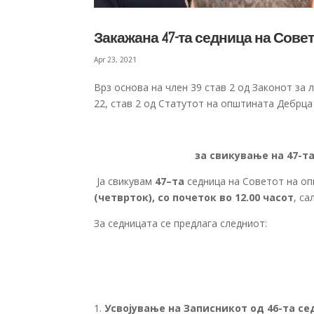
Закажана 47-та седница на Сове
Apr 23, 2021
Врз основа на член 39 став 2 од Законот за 
22, став 2 од Статутот на општината Дебрца 
за свикување на 47-т
Ја свикувам
47
–
та
седница на Советот на оп
(четврток)
, со почеток
во 12.00 часот
, с
За седницата се предлага следниот:
Усвојување на Записникот од
4
6-та с