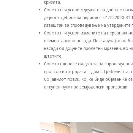
кризата.
Советот ги усвои одлуките за давање согл
дејност Дебрца за периодот 01.10.2020-31.
извештаи за спроведување на утврдените 
Советот ги усвои измените на персоналнио
елементарни непогоди. Постапувајќи по б
насади од доцните пролетни мразеви, во н
штетите.
Советот донесе одлука за
за спроведување
простор во зградата – дом с.Требеништа, 
Со јавниот повик, кој ќе биде објавен ќе 
откупен пункт за земјоделски производи.