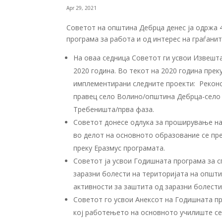
Apr 29, 2021
Советот на општина Дебрца денес ја одржа 4
програма за работа и од интерес на граѓанит
На оваа седница Советот ги усвои Извешта
2020 година. Во текот на 2020 година пре
имплементирани следните проекти: Реконст
правец село Волино/општина Дебрца-село 
Требеништа/прва фаза.
Советот донесе одлука за проширување на 
во делот на основното образование се пр
преку Еразмус програмата.
Советот ја усвои Годишната програма за
с
заразни болести на територијата на општи
активности за заштита од заразни болести
Советот го усвои Анексот на Годишната пр
кој работењето на основното училиште се