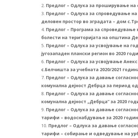
Предлог – Одлука за проширување на 
Предлог – Одлука за спроведување на
деловен простор во зградата – дом с.Т
Предлог – Програма за спроведување 
болести на територијата на општина Де
Предлог – Одлука за усвојување на г
југозападен плански регион во 2020 год
Предлог – Одлука за усвојување Анек
с.Белчишта за учебната 2020/2021 годин
Предлог – Одлука за давање согласнос
комунална дејност Дебрца за период од 0
Предлог – Одлука за давање согласнос
комунална дејност „Дебрца“ за 2020 год
Предлог – Одлука за давање согласно
тарифи – водоснабдување за 2020 годи
Предлог – Одлука за давање согласн
тарифи – собирање и одведување на урб