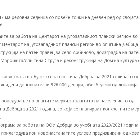
7-ма редовна седница со повеќе точки на дневен ред од својата
е.
ите за работа на Центарот на Југозападниот плански регион во
ку Центарот на Југозападниот плански регион во општина Дебрца
рукција на патен правец за село Арбиново, доизградба на пате
Мороишта/општина Струга и реконструкција на Дом на култура 
средствата во Буџетот на општина Дебрца за 2021 година, со к
едвидени дополнителни 926.000 денари, обезбедени од донација
проведување на општите мерки за заштита на населението од
на Дебрца за 2021 година, со која се планираат конкретните мер
.
ограма за работа на ООУ Дебрца во учебната 2020/2021 година,
 прилагодува кон новонастанатите услови предизвикани од кови