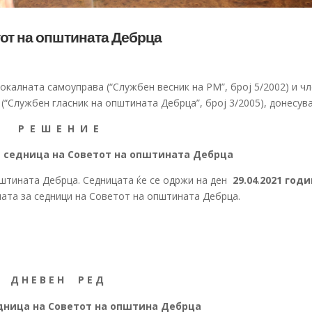
тот на општината Дебрца
локалната самоуправа (“Службен весник на РМ”, број 5/2002) и ч
(“Службен гласник на општината Дебрца”, број 3/2005), донесув
Р Е Ш Е Н И Е
а седница на Советот на општината Дебрца
штината Дебрца. Седницата ќе се одржи на ден
29.04
.
2021 годи
алата за седници на Советот на општината Дебрца.
Д Н Е В Е Н Р Е Д
едница на Советот на општина Дебрца