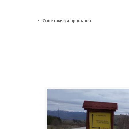
Советнички прашања
П