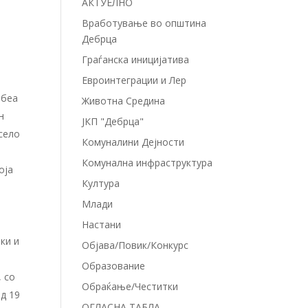
АКТУЕЛНО
Вработување во општина
Дебрца
Граѓанска иницијатива
Евроинтеграции и Лер
 беа
Животна Средина
н
ЈКП "Дебрца"
село
Комуналини Дејности
Комунална инфраструктура
оја
Култура
Млади
Настани
ки и
Објава/Повик/Конкурс
Образование
 со
Обраќање/Честитки
д 19
ОГЛАСНА ТАБЛА