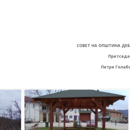
СОВЕТ НА ОПШТИНА ДЕ
Претседател
етре Голабоск