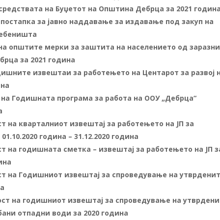
средствата на Буџетот на Општина Дебрца за 2021 годин
 постапка за јавно наддавање за издавање под закуп на
ребеништа
на општите мерки за заштита на населението од заразн
брца за 2021 година
одишните извештаи за работењето на Центарот за развој 
ина
с на Годишната програма за работа на ООУ „Дебрца“
а
т на кварталниот извештај за работењето на ЈП за
1.10.2020 година – 31.12.2020 година
т на годишната сметка – извештај за работењето на ЈП з
ина
ст на Годишниот извештај за спроведување на утврдени
на
ост на годишниот извештај за спроведување на утврден
ани отпадни води за 2020 година