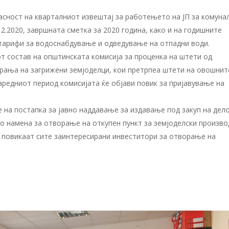
асност на кварталниот извештај за работењето на ЈП за комуна
12.2020, завршната сметка за 2020 година, како и на годишните
тарифи за водоснабдување и одведување на отпадни води.
т состав на општинската комисија за проценка на штети од
арања на загрижени земјоделци, кои претрпеа штети на овошнит
аредниот период комисијата ќе објави повик за пријавување на
 на постапка за јавно наддавање за издавање под закуп на дел
со намена за отворање на откупен пункт за земјоделски произво
се повикаат сите заинтересирани инвеститори за отворање на