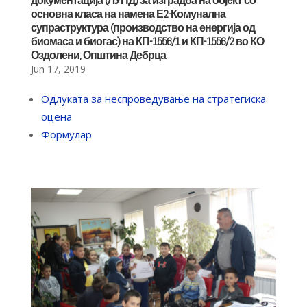
документација (ЛУПД) за изградба на објект со
основна класа на намена Е2-Комунална
супраструктура (производство на енергија од
биомаса и биогас) на КП-1556/1 и КП-1556/2 во КО
Оздолени, Општина Дебрца
Jun 17, 2019
Одлуката за неспроведување на стратегиска
оцена
Формулар