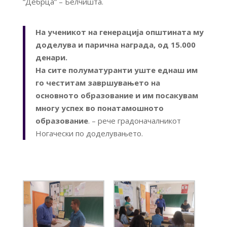
“Дебрца” – Белчишта.
На ученикот на генерација општината му
доделува и парична награда, од 15.000
денари.
На сите полуматуранти уште еднаш им
го честитам завршувањето на
основното образование и им посакувам
многу успех во понатамошното
образование
. – рече градоначалникот
Ногачески по доделувањето.