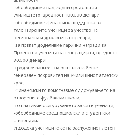
-обезбедивме надгледни средства за
училиштето, вредност 100.000 денари,
-обезбедивме финансиска поддршка за
талентираните ученици за учество на
регионални и државни натпревари,
-за првпат доделивме парични награди за
Првенец и ученици на генерацијата, вредност
30.000 денари,
-градоначалникот на општината беше
генерален покровител на Училишниот атлетски
крос,
-финансиски го помогнавме оддржувањето на
отворените фудбалски школи,
-го плативме осигурувањето за сите ученици,
-обезбедивме средношколски и студентски
стипендии.
И додека учениците се на заслужениот летен