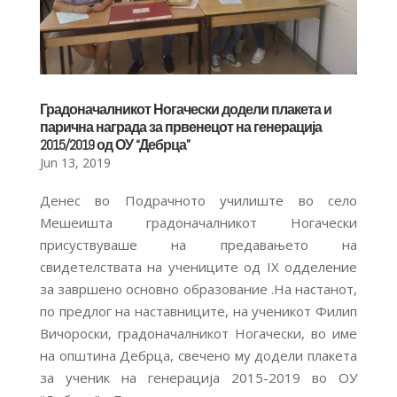
Градоначалникот Ногачески додели плакета и
парична награда за првенецот на генерација
2015/2019 од ОУ “Дебрца”
Jun 13, 2019
Денес во Подрачното училиште во село
Мешеишта градоначалникот Ногачески
присуствуваше на предавањето на
свидетелствата на учениците од IX одделение
за завршено основно образование .На настанот,
по предлог на наставниците, на ученикот Филип
Вичороски, градоначалникот Ногачески, во име
на општина Дебрца, свечено му додели плакета
за ученик на генерација 2015-2019 во ОУ