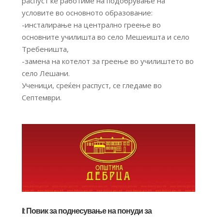
распуст ќе работиме на подобрување на
условите во основното образование:
-инсталирање на централно греење во
основните училишта во село Мешеишта и село
Требеништа,
-замена на котелот за греење во училиштето во
село Лешани.
Ученици, среќен распуст, се гледаме во
Септември.
II: Повик за поднесување на понуди за