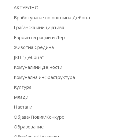
АКТУЕЛНО
Вработување во општина Дебрца
Граѓанска иницијатива
Евроинтеграции и Лер
Животна Средина
ЈКП "Дебрца"
Комуналини Дејности
Комунална инфраструктура
Култура
Млади
Настани
Објава/Повик/Конкурс
Образование
Обраќање/Честитки