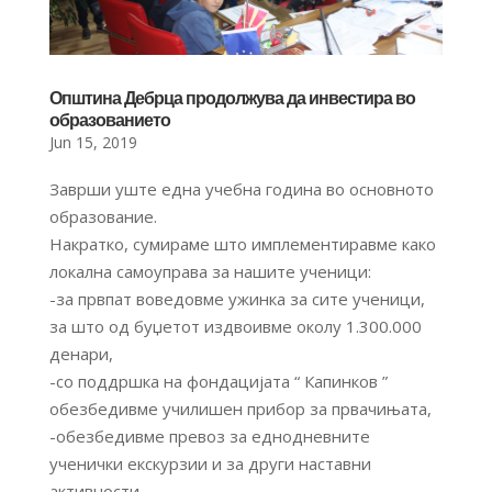
Општина Дебрца продолжува да инвестира во
образованието
Jun 15, 2019
Заврши уште една учебна година во основното
образование.
Накратко, сумираме што имплементиравме како
локална самоуправа за нашите ученици:
-за првпат воведовме ужинка за сите ученици,
за што од буџетот издвоивме околу 1.300.000
денари,
-со поддршка на фондацијата “ Капинков ”
обезбедивме училишен прибор за првачињата,
-обезбедивме превоз за еднодневните
ученички екскурзии и за други наставни
активности,