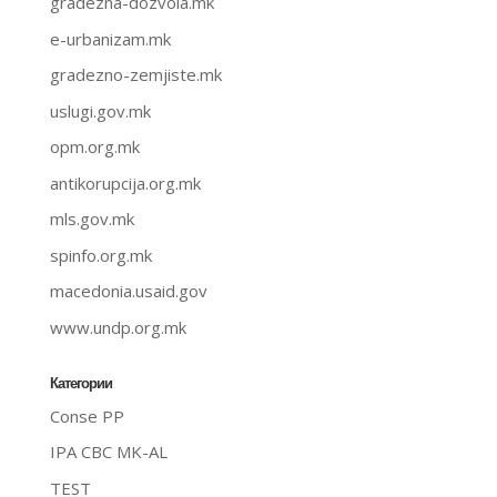
gradezna-dozvola.mk
e-urbanizam.mk
gradezno-zemjiste.mk
uslugi.gov.mk
opm.org.mk
antikorupcija.org.mk
mls.gov.mk
spinfo.org.mk
macedonia.usaid.gov
www.undp.org.mk
Категории
Conse PP
IPA CBC MK-AL
TEST