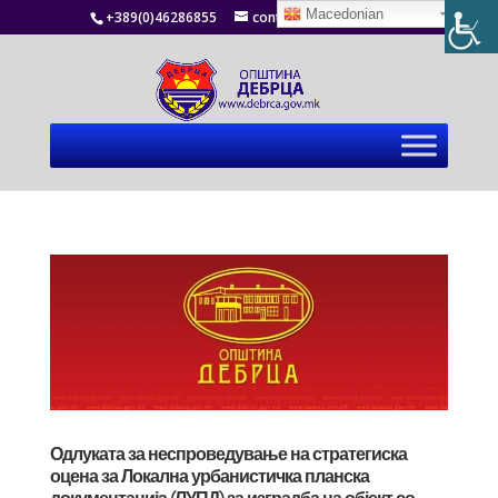
Macedonian
+389(0)46286855
contact@debrca.gov.mk
Одлуката за неспроведување на стратегиска
оцена за Локална урбанистичка планска