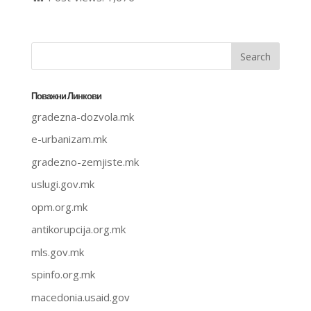
Поважни Линкови
gradezna-dozvola.mk
e-urbanizam.mk
gradezno-zemjiste.mk
uslugi.gov.mk
opm.org.mk
antikorupcija.org.mk
mls.gov.mk
spinfo.org.mk
macedonia.usaid.gov