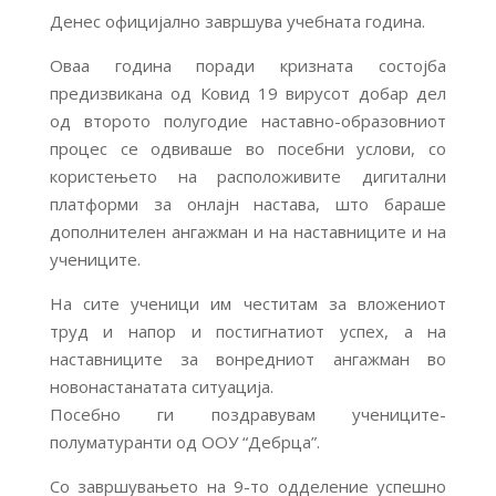
Денес официјално завршува учебната година.
Оваа година поради кризната состојба
предизвикана од Ковид 19 вирусот добар дел
од второто полугодие наставно-образовниот
процес се одвиваше во посебни услови, со
користењето на расположивите дигитални
платформи за онлајн настава, што бараше
дополнителен ангажман и на наставниците и на
учениците.
На сите ученици им честитам за вложениот
труд и напор и постигнатиот успех, а на
наставниците за вонредниот ангажман во
новонастанатата сит
уација.
Посебно ги поздравувам учениците-
полуматуранти од ООУ “Дебрца”.
Со завршувањето на 9-то одделение успешно