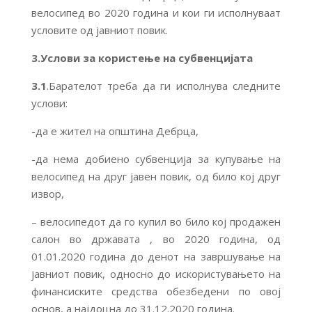
велосипед во 2020 година и кои ги исполнуваат
условите од јавниот повик.
3.Услови за користење на субвенцијата
3.1
.Барателот треба да ги исполнува следните
услови:
-да е жител на општина Дебрца,
-да нема добиено субвенција за купување на
велосипед на друг јавен повик, од било кој друг
извор,
– велосипедот да го купил во било кој продажен
салон во државата , во 2020 година, од
01.01.2020 година до денот на завршување на
јавниот повик, односно до искористувањето на
финансиските средства обезбедени по овој
основ, а најдоцна до 31.12.2020 година.