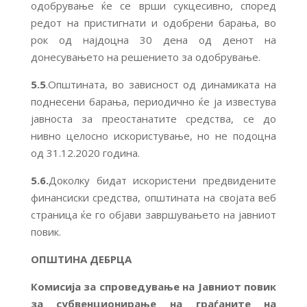
одобрување ќе се врши сукцесивно, според
редот на пристигнати и одобрени барања, во
рок од најдоцна 30 дена од денот на
донесувањето на решението за одобрување.
5.5
.Општината, во зависност од динамиката на
поднесени барања, периодично ќе ја известува
јавноста за преостанатите средства, се до
нивно целосно искористување, но не подоцна
од 31.12.2020 година.
5.6.
Доколку бидат искористени предвидените
финансиски средства, општината на својата веб
страница ќе го објави завршувањето на јавниот
повик.
ОПШТИНА ДЕБРЦА
Комисија за спроведување на Јавниот повик
за субвенционирање на граѓаните на