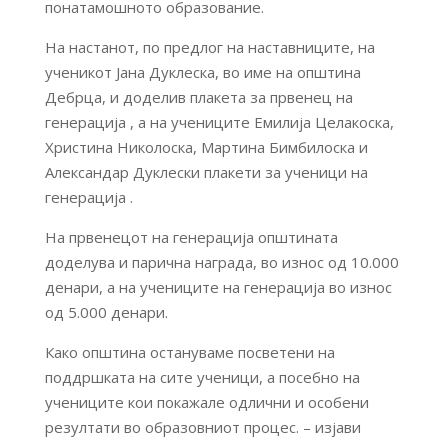
понатамошното образование.
На настанот, по предлог на наставниците, на
ученикот Јана Дуклеска, во име на општина
Дебрца, и доделив плакета за првенец на
генерација , а на учениците Емилија Целакоска,
Христина Николоска, Мартина Бимбилоска и
Александар Дуклески плакети за ученици на
генерација .
На првенецот на генерација општината
доделува и парична награда, во износ од 10.000
денари, а на учениците на генерација во износ
од 5.000 денари.
Како општина остануваме посветени на
поддршката на сите ученици, а посебно на
учениците кои покажале одлични и особени
резултати во образовниот процес. – изјави