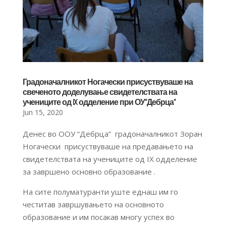
Градоначалникот Ногачески присуствуваше на
свеченото доделување свидетелствата на
учениците од IX одделение при ОУ”Дебрца”
Jun 15, 2020
Денес во ООУ “Дебрца” градоначалникот Зоран
Ногачески присуствуваше на предавањето на
свидетелствата на учениците од IX одделение
за завршено основно образование .
На сите полуматуранти уште еднаш им го
честитав завршувањето на основното
образование и им посакав многу успех во