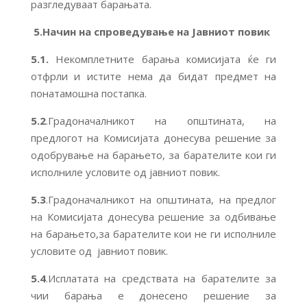
разгледуваат барањата.
5.Начин на спроведување на Јавниот повик
5.1.
Некомплетните барања комисијата ќе ги
отфрли и истите нема да бидат предмет на
понатамошна постапка.
5.2
.Градоначалникот на општината, на
предлогот на Комисијата донесува решение за
одобрување на барањето, за барателите кои ги
исполниле условите од јавниот повик.
5.3
.Градоначалникот на општината, на предлог
на Комисијата донесува решение за одбивање
на барањето,за барателите кои не ги исполниле
условите од јавниот повик.
5.4
.Исплатата на средствата на барателите за
чии барања е донесено решение за