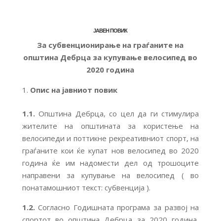
ЈАВЕН ПОВИК
За
субвенционирање на граѓаните на
општина Дебрца за купување велосипед во
2020 година
Опис на јавниот повик
1.1.
Општина Дебрца, со цел да ги стимулира
жителите на општината за користење на
велосипеди и поттикне рекреативниот спорт, на
граѓаните кои ќе купат нов велосипед во 2020
година ќе им надомести дел од трошоците
направени за купување на велосипед ( во
понатамошниот текст: субвенција ).
1.2.
Согласно Годишната програма за развој на
спортот во општина Дебрца за 2020 година,