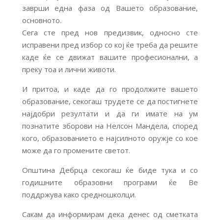
заврши една фаза од Вашето образование,
основното.
Сега сте пред нов предизвик, односно сте
исправени пред избор со кој ќе треба да решите
каде ќе се движат вашите професионални, а
преку тоа и лични животи.
И притоа, и каде да го продолжите вашето
образование, секогаш трудете се да постигнете
најдобри резултати и да ги имате на ум
познатите зборови на Нелсон Мандела, според
кого, образованието е најсилното оружје со кое
може да го промените светот.
Општина Дебрца секогаш ќе биде тука и со
годишните образовни програми ќе Ве
поддржува како средношколци.
Сакам да информирам дека денес од сметката