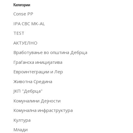
Категории
Conse PP
IPA CBC MK-AL
TEST
АКТУЕЛНО
Вработување во општина Дебрца
Граѓанска иницијатива
Евроинтеграции и Лер
Животна Средина
ЈКП "Дебрца"
Комуналини Дејности
Комунална инфраструктура
Култура
Млади