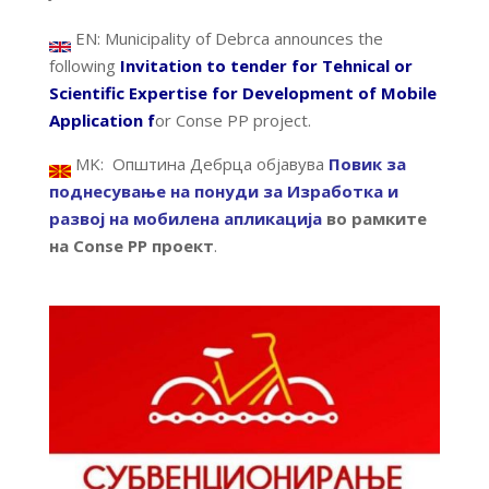
EN: Municipality of Debrca announces the
following
Invitation to
tender for Tehnical or
Scientific Expertise for Development of Mobile
Application f
or Conse PP project.
MK: Општина Дебрца објавува
Повик за
поднесување на понуди
за Изработка и
развој на мобилена апликација
во рамките
на Conse PP проект
.