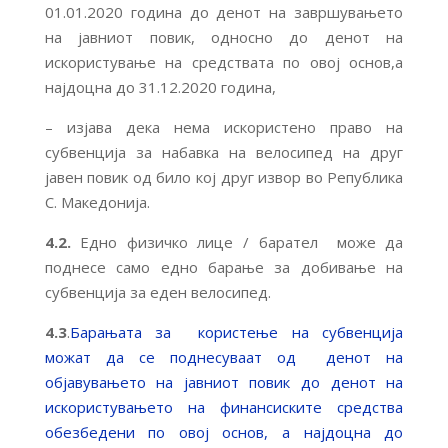
01.01.2020 година до денот на завршувањето
на јавниот повик, односно до денот на
искористување на средствата по овој основ,а
најдоцна до 31.12.2020 година,
– изјава дека нема искористено право на
субвенција за набавка на велосипед на друг
јавен повик од било кој друг извор во Република
С. Македонија.
4.2.
Едно физичко лице / барател може да
поднесе само едно барање за добивање на
субвенција за еден велосипед.
4.3
.
Барањата за користење на субвенција
можат да се поднесуваат од денот на
објавувањето на јавниот повик до денот на
искористувањето на финансиските средства
обезбедени по овој основ, а најдоцна до