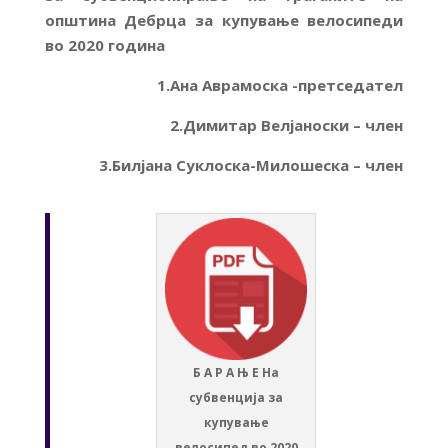
општина Дебрца за купување велосипеди
во 2020 година
1.Ана Аврамоска -претседател
2.Димитар Велјаноски – член
3.Билјана Суклоска-Милошеска – член
Б А Р А Њ Е На
субвенција за
купување
велосипед во 2020