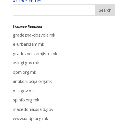
« Older Entries
Поважни Линкови
gradezna-dozvola.mk
e-urbanizam.mk
gradezno-zemjiste.mk
uslugi.gov.mk
opm.org.mk
antikorupcija.org.mk
mls.gov.mk
spinfo.org.mk
macedonia.usaid.gov
www.undp.org.mk