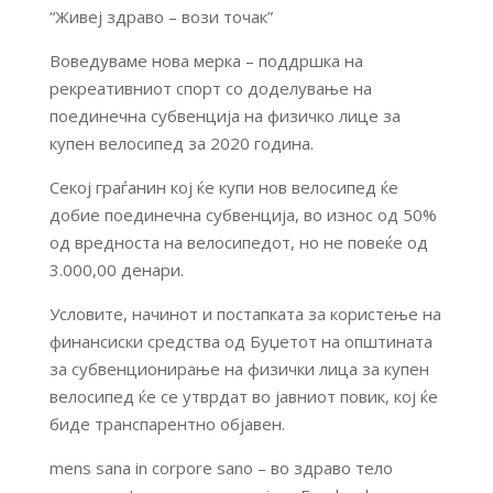
“Живеј здраво – вози точак”
Воведуваме нова мерка – поддршка на
рекреативниот спорт со доделување на
поединечна субвенција на физичко лице за
купен велосипед за 2020 година.
Секој граѓанин кој ќе купи нов велосипед ќе
добие поединечна субвенција, во износ од 50%
од вредноста на велосипедот, но не повеќе од
3.000,00 денари.
Условите, начинот и постапката за користење на
финансиски средства од Буџетот на општината
за субвенционирање на физички лица за купен
велосипед ќе се утврдат во јавниот повик, кој ќе
биде транспарентно објавен.
mens sana in corpore sano – во здраво тело