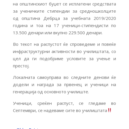
на општинскиот буџет се исплатени средствата
за ученичките стипендии за средношколците
од општина Дебрца за учебната 2019/2020
година и тоа на 17 ученици-стипендисти по
13.500 денари или вкупно 229.500 денари.
Во текот на распустот ќе спроведеме и повеќе
инфраструктурни активности во училиштата, со
цел да ги подобриме условите за учење и
престој.
Локалната самоуправа во следните денови ќе
додели и награда за првенец и ученици на
генерација од основното училиште.
Ученици, среќен распуст, се гледаме во
Септември, се надеваме сите во училиштата