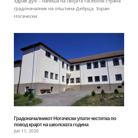
здрав дух! – напиша на својата Facebook страна
градоначалник на општина Дебрца, Зоран
Ногачески.
Градоначалникот Ногачески упати честитка по
повод крајот на школската година
Jun 11, 2020