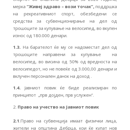
мерка
“Живеј здраво – вози точак
”,
поддршка
на рекреативниот спорт, обезбедени се
средства за субвенционирање на дел од
трошоците за купување на велосипед, во вкупен
износ од 180.000 денари.
1.3.
На барателот ќе му се надоместат дел од
трошоците направени за купување на
велосипед, во висина од 50% од вредноста на
велосипедот, но не повеќе од 3.000,00 денари и
вклучен персонален данок на доход .
1.4.
Јавниот повик ќе биде реализиран по
принципот „прв дојден, прв услужен“.
Право на учество на Јавниот повик
2.1
.Право на субвенција имаат физички лица,
жители на општина Дебрца, кои ќе купат нов