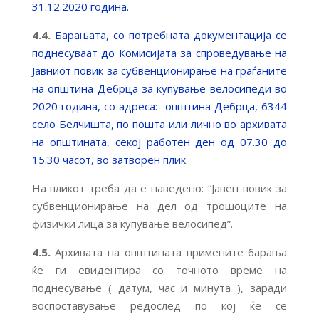
31.12.2020 година.
4.4.
Барањата, со потребната документација се
поднесуваат до Комисијата за спроведување на
Јавниот повик за субвенционирање на граѓаните
на општина Дебрца за купување велосипеди во
2020 година, со адреса: општина Дебрца, 6344
село Белчишта, по пошта или лично во архивата
на општината, секој работен ден од 07.30 до
15.30 часот, во затворен плик.
На пликот треба да е наведено: “Јавен повик за
субвенционирање на дел од трошоците на
физички лица за купување велосипед”.
4.5.
Архивата на општината примените барања
ќе ги евидентира со точното време на
поднесување ( датум, час и минута ), заради
воспоставување редослед по кој ќе се