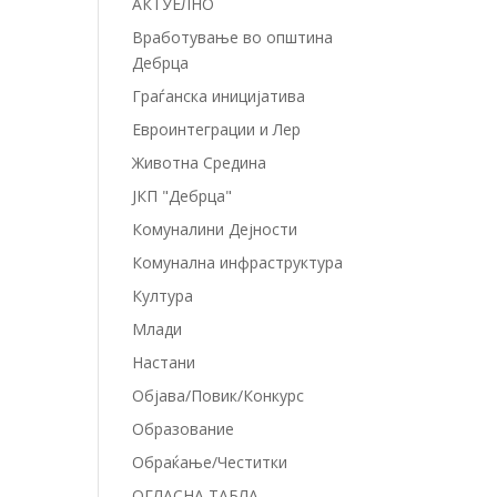
АКТУЕЛНО
Вработување во општина
Дебрца
Граѓанска иницијатива
Евроинтеграции и Лер
Животна Средина
ЈКП "Дебрца"
Комуналини Дејности
Комунална инфраструктура
Култура
Млади
Настани
Објава/Повик/Конкурс
Образование
Обраќање/Честитки
ОГЛАСНА ТАБЛА