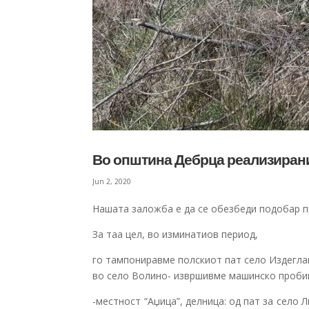
Во општина Дебрца реализиран
Jun 2, 2020
Нашата заложба е да се обезбеди подобар п
За таа цел, во изминатиов период,
го тампониравме полскиот пат село Издегла
во село Волино- извршивме машинско проби
-местност “Аџица”, делница: од пат за село