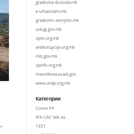
gradezna-dozvola.mk
e-urbanizam.mk
gradezno-zemjiste.mk
uslugi.gov.mk
opm.org.mk
antikorupcija.org.mk
mls.gov.mk
spinfo.org.mk
macedonia.usaid.gov
www.undp.org.mk
Категории
Conse PP
IPA CBC MK-AL
н
TEST