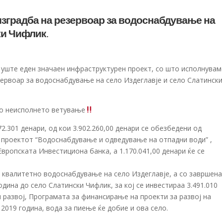
изградба на резервоар за водоснабдување на
ки Чифлик.
 уште еден значаен инфраструктурен проект, со што исполнувам
зервоар за водоснабдување на село Издеглавје и село Слатинск
мо неисполнето ветување
2.301 денари, од кои 3.902.260,00 денари се обезбедени од
у проектот “Водоснабдување и одведување на отпадни вод
и” ,
вропската Инвестициона банка, а 1.170.041,00 денари ќе се
а квалитетно водоснабдување на село Издеглавје, а со завршен
дина до село Слатински Чифлик, за кој се инвестираа 3.491.010
 развој, Програмата за финансирање на проекти за развој на
2019 година, вода за пиење ќе добие и ова село.