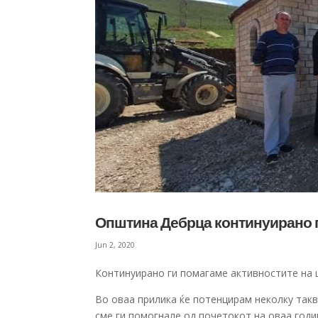
Општина Дебрца континуирано г
Jun 2, 2020
Континуирано ги помагаме активностите на 
Во оваа прилика ќе потенцирам неколку такв
сме ги помогнале од почетокот на оваа годин