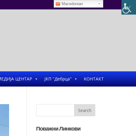
Macedonian
ЕДИЈА ЦЕНТАР
ЈКП "Дебрца"
КОНТАКТ
Поважни Линкови