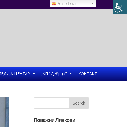
Macedonian
ЕДИЈА ЦЕНТАР
ЈКП "Дебрца"
КОНТАКТ
Поважни Линкови