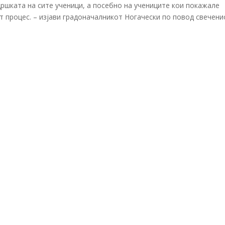
ршката на сите ученици, а посебно на учениците кои покажале
 процес. – изјави градоначалникот Ногачески по повод свечени