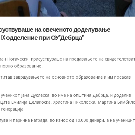
суствуваше на свеченото доделување
 IX одделение при ОУ”Дебрца”
ран Ногачески присуствуваше на предавањето на свидетелства
сновно образование .
ститав завршувањето на основното образование и им посакав
.
 ученикот Јана Дуклеска, во име на општина Дебрца, и доделив
ениците Емилија Целакоска, Христина Николоска, Мартина Бимбил
генерација .
ва и парична награда, во износ од 10.000 денари, а на ученицит