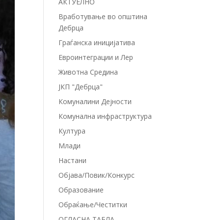
АКТУЕЛНО
Вработување во општина
Дебрца
Граѓанска иницијатива
Евроинтеграции и Лер
Животна Средина
ЈКП "Дебрца"
Комуналини Дејности
Комунална инфраструктура
Култура
Млади
Настани
Објава/Повик/Конкурс
Образование
Обраќање/Честитки
ОГЛАСНА ТАБЛА