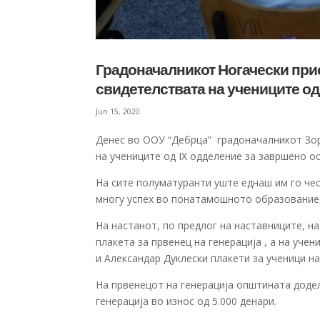
Градоначалникот Ногачески при
свидетелствата на учениците од
Jun 15, 2020
Денес во ООУ “Дебрца” градоначалникот Зо
на учениците од IX одделение за завршено о
На сите полуматуранти уште еднаш им го че
многу успех во понатамошното образование
На настанот, по предлог на наставниците, на
плакета за првенец на генерација , а на уч
и Александар Дуклески плакети за ученици на 
На првенецот на генерација општината доделу
генерација во износ од 5.000 денари.