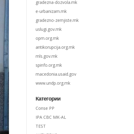
gradezna-dozvola.mk
e-urbanizam.mk
gradezno-zemjiste.mk
uslugi.gov.mk
opm.org.mk
antikorupcija.org.mk
mls.gov.mk
spinfo.org.mk
macedonia.usaid.gov
www.undp.org.mk
Категории
Conse PP
IPA CBC MK-AL
TEST