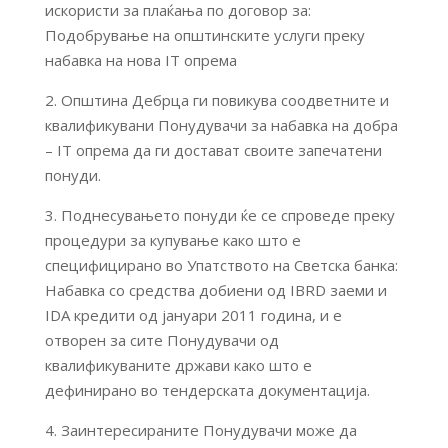
искористи за плаќања по договор за:
Подобрување на општинските услуги преку
набавка на нова IT опрема
2. Општина Дебрца ги повикува соодветните и
квалификувани Понудувачи за набавка на добра
– IT опрема да ги достават своите запечатени
понуди.
3. Поднесувањето понуди ќе се спроведе преку
процедури за купување како што е
специфицирано во Упатството на Светска банка:
Набавка со средства добиени од IBRD заеми и
IDA кредити од јануари 2011 година, и е
отворен за сите Понудувачи од
квалификуваните држави како што е
дефинирано во тендерската документација.
4. Заинтересираните Понудувачи може да