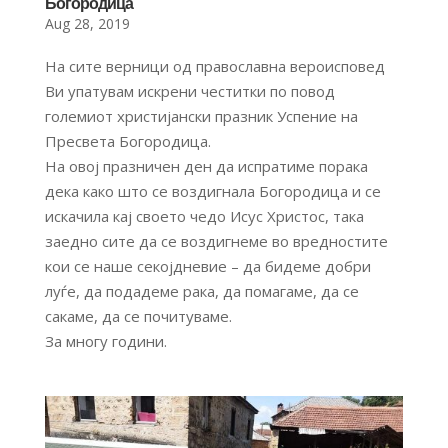
Богородица
Aug 28, 2019
На сите верници од православна вероисповед
Ви упатувам искрени честитки по повод
големиот христијански празник Успение на
Пресвета Богородица.
На овој празничен ден да испратиме порака
дека како што се воздигнала Богородица и се
искачила кај своето чедо Исус Христос, така
заедно сите да се воздигнеме во вредностите
кои се наше секојдневие – да бидеме добри
луѓе, да подадеме рака, да помагаме, да се
сакаме, да се почитуваме.
За многу години.