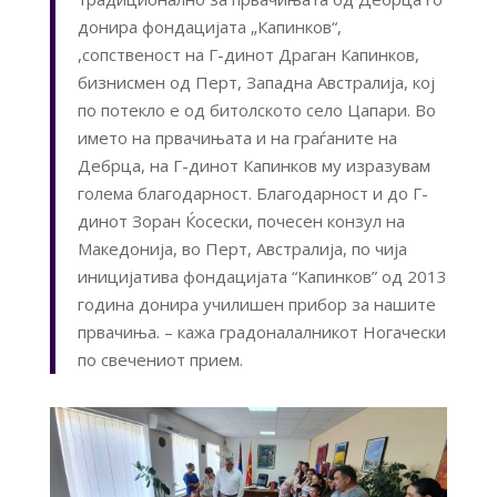
донира фондацијата „Капинков“,
,сопственост на Г-динот Драган Капинков,
бизнисмен од Перт, Западна Австралија, кој
по потекло е од битолското село Цапари. Во
името на првачињата и на граѓаните на
Дебрца, на Г-динот Капинков му изразувам
голема благодарност. Благодарност и до Г-
динот Зоран Ќосески, почесен конзул на
Македонија, во Перт, Австралија, по чија
иницијатива фондацијата “Капинков” од 2013
година донира училишен прибор за нашите
првачиња. – кажа градоналалникот Ногачески
по свечениот прием.