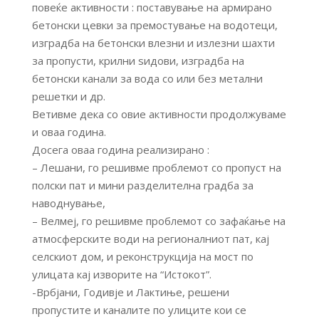
повеќе активности : поставување на армирано
бетонски цевки за премостување на водотеци,
изградба на бетонски влезни и излезни шахти
за пропусти, крилни ѕидови, изградба на
бетонски канали за вода со или без метални
решетки и др.
Ветивме дека со овие активности продолжуваме
и оваа година.
Досега оваа година реализирано :
– Лешани, го решивме проблемот со пропуст на
полски пат и мини разделителна градба за
наводнување,
– Велмеј, го решивме проблемот со зафаќање на
атмосферските води на регионалниот пат, кај
селскиот дом, и реконструкција на мост по
улицата кај изворите на “Истокот”.
-Врбјани, Годивје и Лактиње, решени
пропустите и каналите по улиците кои се