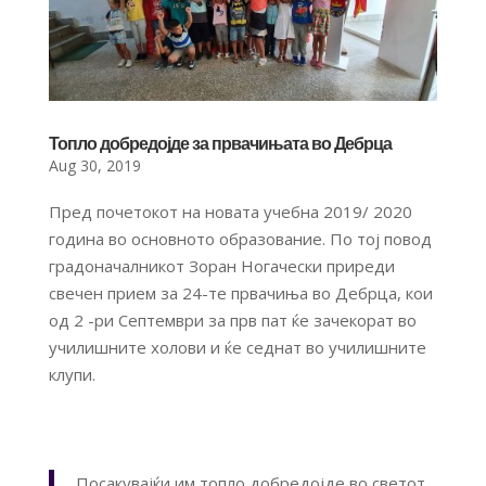
Топло добредојде за првачињата во Дебрца
Aug 30, 2019
Пред почетокот на новата учебна 2019/ 2020
година во основното образование. По тој повод
градоначалникот Зоран Ногачески приреди
свечен прием за 24-те првачиња во Дебрца, кои
од 2 -ри Септември за прв пат ќе зачекорат во
училишните холови и ќе седнат во училишните
клупи.
Посакувајќи им топло добредојде во светот