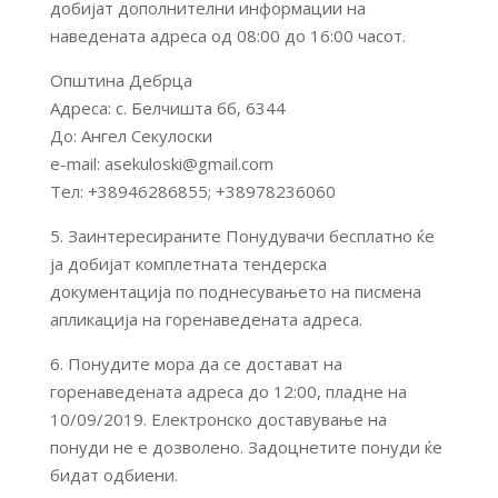
добијат дополнителни информации на
наведената адреса од 08:00 до 16:00 часот.
Општина Дебрца
Адреса: с. Белчишта бб, 6344
До: Ангел Секулоски
e-mail: asekuloski@gmail.com
Тел: +38946286855; +38978236060
5. Заинтересираните Понудувачи бесплатно ќе
ја добијат комплетната тендерска
документација по поднесувањето на писмена
апликација на горенаведената адреса.
6. Понудите мора да се достават на
горенаведената адреса до 12:00, пладне на
10/09/2019. Електронско доставување на
понуди не е дозволено. Задоцнетите понуди ќе
бидат одбиени.