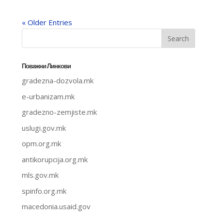
« Older Entries
Поважни Линкови
gradezna-dozvola.mk
e-urbanizam.mk
gradezno-zemjiste.mk
uslugi.gov.mk
opm.org.mk
antikorupcija.org.mk
mls.gov.mk
spinfo.org.mk
macedonia.usaid.gov