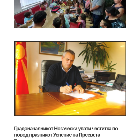
Градоначалникот Ногачески упати честитка по
повод празникот Успение на Пресвета