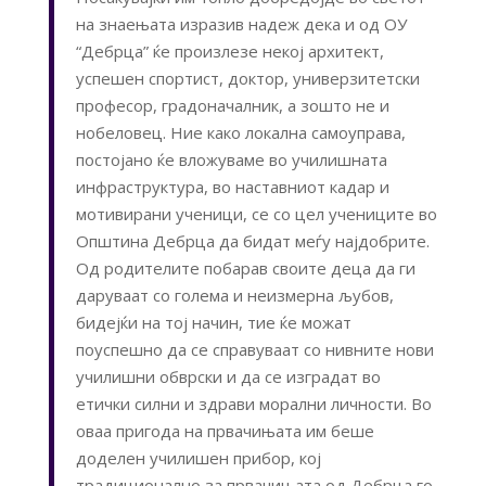
на знаењата изразив надеж дека и од ОУ
“Дебрца” ќе произлезе некој архитект,
успешен спортист, доктор, универзитетски
професор, градоначалник, а зошто не и
нобеловец. Ние како локална самоуправа,
постојано ќе вложуваме во училишната
инфраструктура, во наставниот кадар и
мотивирани ученици, се со цел учениците во
Општина Дебрца да бидат меѓу најдобрите.
Од родителите побарав своите деца да ги
даруваат со голема и неизмерна љубов,
бидејќи на тој начин, тие ќе можат
поуспешно да се справуваат со нивните нови
училишни обврски и да се изградат во
етички силни и здрави морални личности. Во
оваа пригода на првачињата им беше
доделен училишен прибор, кој
традиционално за првачињата од Дебрца го