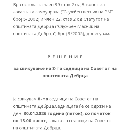
Врз основа на член 39 став 2 од Законот за
локалната самоуправа (“Службен весник на РМ”,
број 5/2002) и член 22, став 2 од Статутот на
општината Дебрца (“Службен гласник на
општината Дебрца”, број 3/2005), донесувам:
Р Е Ш Е Н И Е
за свикување на 8-та седница на Советот на
општината Дебрца
Ја свикувам
8
–
та
седница на Советот на
општината Дебрца.Седницата ќе се одржи на
ден
30.01
.
2026 година (петок)
, со почеток
во 13.00 часот
, салата за седници на Советот
на општината Дебрца.