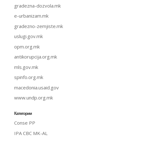
gradezna-dozvola.mk
e-urbanizam.mk
gradezno-zemjiste.mk
uslugi.gov.mk
opm.org.mk
antikorupcija.org.mk
mls.gov.mk
spinfo.org.mk
macedonia.usaid.gov
www.undp.org.mk
Категории
Conse PP
IPA CBC MK-AL