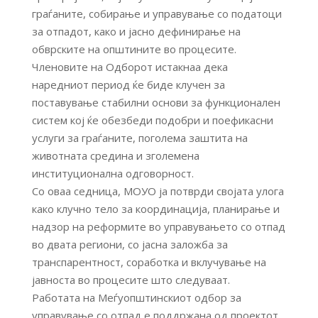
граѓаните, собирање и управување со податоци
за отпадот, како и јасно дефинирање на
обврските на општините во процесите.
Членовите на Одборот истакнаа дека
наредниот период ќе биде клучен за
поставување стабилни основи за функционален
систем кој ќе обезбеди подобри и поефикасни
услуги за граѓаните, поголема заштита на
животната средина и зголемена
институционална одговорност.
Со оваа седница, МОУО ја потврди својата улога
како клучно тело за координација, планирање и
надзор на реформите во управувањето со отпад
во двата региони, со јасна заложба за
транспарентност, соработка и вклучување на
јавноста во процесите што следуваат.
Работата на Меѓуопштинскиот одбор за
управување со отпад е поддржана од проектот