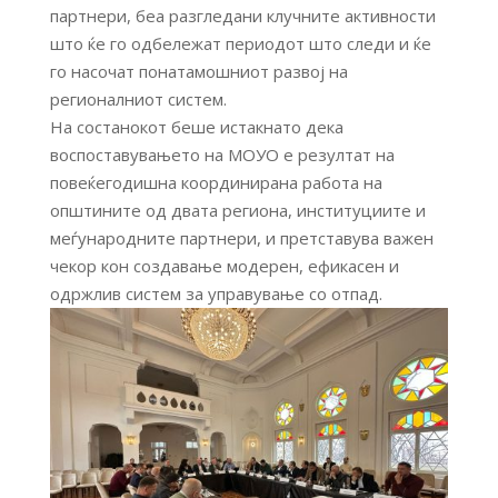
партнери, беа разгледани клучните активности
што ќе го одбележат периодот што следи и ќе
го насочат понатамошниот развој на
регионалниот систем.
На состанокот беше истакнато дека
воспоставувањето на МОУО е резултат на
повеќегодишна координирана работа на
општините од двата региона, институциите и
меѓународните партнери, и претставува важен
чекор кон создавање модерен, ефикасен и
одржлив систем за управување со отпад.