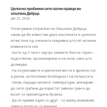
Целосно пробиени сите патни правци во
општина Дебрца
Jan 21, 2026
Почитувани сограѓани на Општина Дебрца,
сакам да Ве известам дека општината е целосно
исчистена од снежната покривка што нè затекна
изминатата ноќ.
Уште од 3 часот наутро екипите беа на терен –
подготвени, организирани и на нозе, како што
доликува.
На осојничавите и критични места е фрлена сол
и ризла, за поголема безбедност на патиштата.
Сепак, поради ниските температури, апелирам
до сите граѓани да користат зимски гуми и да
возат со прилагодена брзина.
Да се чуваме еден со друг – со малку внимание,
зимата полесно се минува!