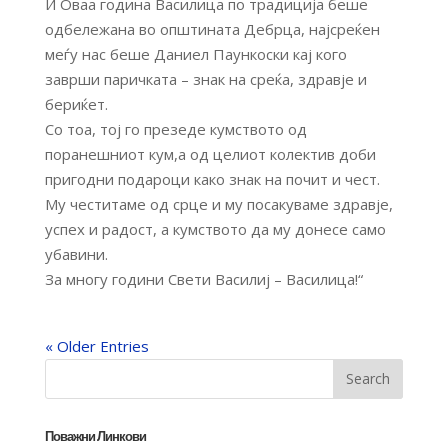
И Оваа година Василица по традиција беше
одбележана во општината Дебрца, најсреќен
меѓу нас беше Даниел Паункоски кај кого
заврши паричката – знак на среќа, здравје и
бериќет.
Со тоа, тој го презеде кумството од
поранешниот кум,а од целиот колектив доби
пригодни подароци како знак на почит и чест.
Му честитаме од срце и му посакуваме здравје,
успех и радост, а кумството да му донесе само
убавини.
За многу години Свети Василиј – Василица!“
« Older Entries
Поважни Линкови