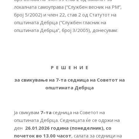
локалната самоуправа (“Службен весник на РМ”,
број 5/2002) и член 22, став 2 од Статутот на
општината Дебрца (“Службен гласник на
општината Дебрца”, број 3/2005), донесувам:
Р Е Ш Е Н И Е
за свикување на 7-та седница на Советот на
општината Дебрца
Ја свикувам
7
–
та
седница на Советот на
општината Дебрца. Седницата ќе се одржи на
ден
26.01
.
2026 година (понеделник)
, со
почеток
во 13.00 часот
, салата за седници на