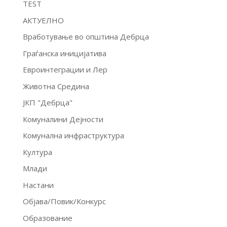
TEST
АКТУЕЛНО
Вработување во општина Дебрца
Граѓанска иницијатива
Евроинтеграции и Лер
Животна Средина
ЈКП "Дебрца"
Комуналини Дејности
Комунална инфраструктура
Култура
Млади
Настани
Објава/Повик/Конкурс
Образование