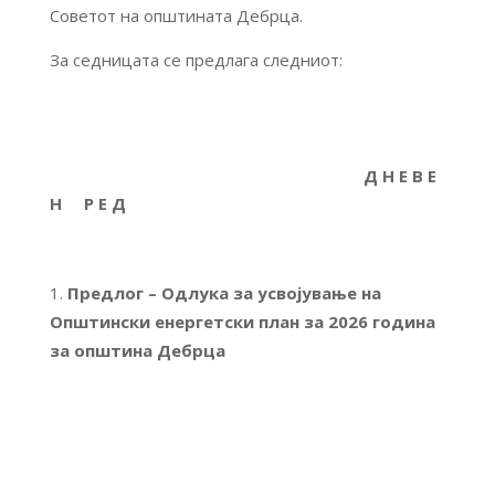
Советот на општината Дебрца.
За седницата се предлага следниот:
Д Н Е В Е
Н Р Е Д
Предлог – Одлука за усвојување на
Општински енергетски план за 2026 година
за општина Дебрца