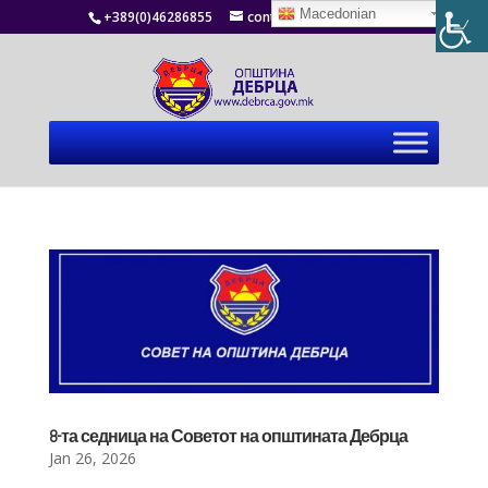
Macedonian
+389(0)46286855
contact@debrca.gov.mk
8-та седница на Советот на општината Дебрца
Jan 26, 2026