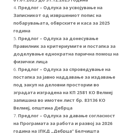
Предлог – Одлука за усвојување на
Записникот од извршениот попис на
побарувањата, обврските и каса за 2025
година
Предлог – Одлука за донесување
Правилник за критериумите и постапка за
доделување еднократна парична помош на
физички лица
Предлог – Одлука за спроведување на
постапка за јавно наддавање за издавање
под закуп на деловни простории во
зградата изградена на КП 2581 КО Велмеј
запишана во имотен лист бр. 83136 КО
Велмеј, општина Дебрца
Предлог – Одлука за давање согласност
на Програмата за работа и развој за 2026
година на ЈПКД „Дебрца“ Белчишта