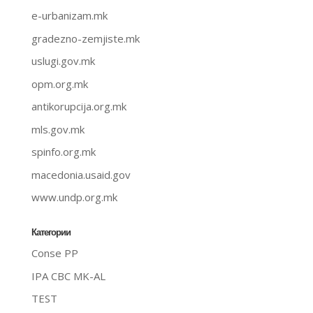
e-urbanizam.mk
gradezno-zemjiste.mk
uslugi.gov.mk
opm.org.mk
antikorupcija.org.mk
mls.gov.mk
spinfo.org.mk
macedonia.usaid.gov
www.undp.org.mk
Категории
Conse PP
IPA CBC MK-AL
TEST