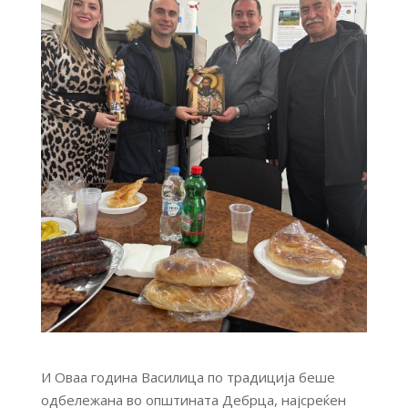
И Оваа година Василица по традиција беше
одбележана во општината Дебрца, најсреќен