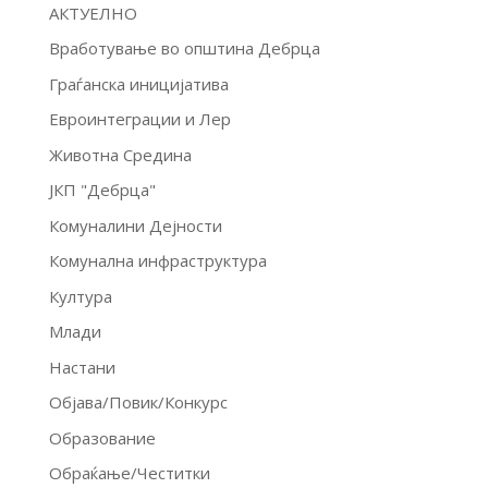
АКТУЕЛНО
Вработување во општина Дебрца
Граѓанска иницијатива
Евроинтеграции и Лер
Животна Средина
ЈКП "Дебрца"
Комуналини Дејности
Комунална инфраструктура
Култура
Млади
Настани
Објава/Повик/Конкурс
Образование
Обраќање/Честитки