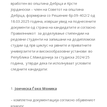
вработен во општина Дебрца и Крсте
Јорданоски – член на Советот на општина
Дебрца, формирана со Решение бр.09-402/2 од
18.03.2025 година, изврши увид на поднесените
документи од страна на кандидатите и согласно
Правилнникот за доделување стипендии на
редовни студенти на запишани на додипломски
студии од прв циклус на јавните и приватните
универзитети и високообразовни установи во
Република С.Македонија за студиска 2024/25
година, утврди дека ги исполнуваат условите
следните кандидати:
Јонческа Ѓоко Моника
– комплетна документација согласно објавениот
конкурс