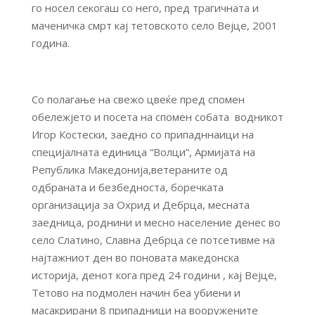
го носел секогаш со него, пред трагичната и
маченичка смрт кај тетовското село Вејце, 2001
година.
Со полагање на свежо цвеќе пред спомен
обележјето и посета на спомен собата водникот
Игор Костески, заедно со припадннаици на
специјалната единица “Волци”, Армијата на
Република Македонија,ветераните од
одбраната и безбедноста, боречката
организација за Охрид и Дебрца, месната
заедница, роднини и месно население денес во
село Слатино, Славна Дебрца се потсетивме на
најтажниот ден во поновата македонска
историја, денот кога пред 24 години , кај Вејце,
Тетово на подмолен начин беа убиени и
масакрирани 8 припадници на вооружените