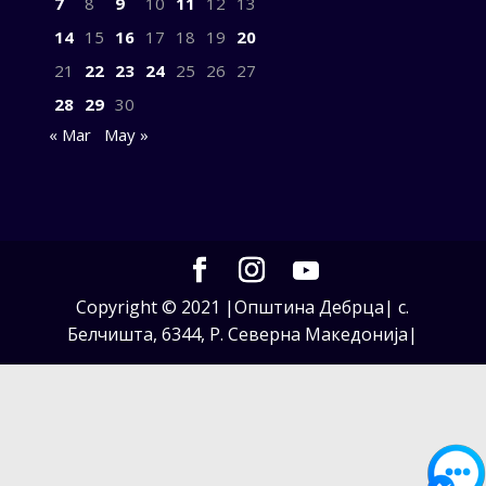
7
8
9
10
11
12
13
14
15
16
17
18
19
20
21
22
23
24
25
26
27
28
29
30
« Mar
May »
Copyright © 2021 |Општина Дебрца| с.
Белчишта, 6344, Р. Северна Македонија|