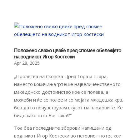
Положено свежо цвеќе пред спомен обележјето
на водникот Игор Костески
Apr 28, 2025
„Пролетва на Скопска Црна Гора и Шара,
наместо кокичиња ‘ртеше највеличенственото
македонско достоинство кое се полева, а
можеби и ќе се полее и со мојата младешка крв,
без да го почувствувам вкусот на плодовите. Ќе
биде како што Бог сака!?“
Тоа беа последните зборови напишани од
водникот Игор Костески во неговиот нотес кои