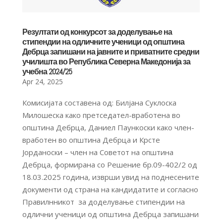
Резултати од конкурсот за доделување на
стипендии на одличните ученици од општина
Дебрца запишани на јавните и приватните средни
училишта во Република Северна Македонија за
учебна 2024/25
Apr 24, 2025
Комисијата составена од: Билјана Суклоска
Милошеска како претседател-вработена во
општина Дебрца, Даниел Паункоски како член-
вработен во општина Дебрца и Крсте
Јорданоски – член на Советот на општина
Дебрца, формирана со Решение бр.09-402/2 од
18.03.2025 година, изврши увид на поднесените
документи од страна на кандидатите и согласно
Правилнникот за доделување стипендии на
одлични ученици од општина Дебрца запишани