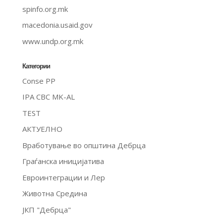
spinfo.org.mk
macedonia.usaid.gov
www.undp.org.mk
Категории
Conse PP
IPA CBC MK-AL
TEST
АКТУЕЛНО
Вработување во општина Дебрца
Граѓанска иницијатива
Евроинтеграции и Лер
Животна Средина
ЈКП "Дебрца"