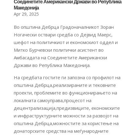
Соединетите Американски Држави во Република
Македонија
Apr 29, 2025
Во општина Дебрца Градоначалникот Зоран
Ногачески оствари средба со Дејвид Маерс,
шефот на политичкиот и економскиот оддел и
Митко Бурчевски политички асистент во
Амбасадата на Соединетите Американски
Држави во Република Македонија.
На средбата гостите ги запозна со профилот на
општина Дебрца,реализираните и тековните
проекти, проблемите во функционирањето на
локалната самоуправа,процесот на
децентрализација,предизвиците, економските
и инфраструктурните можности за развојот на
општина Дебрца,можностите за користење на
донаторските средства на меѓународните