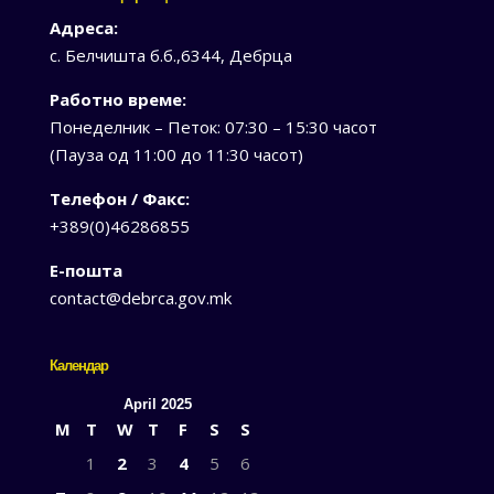
Адреса:
с. Белчишта б.б.,6344, Дебрца
Работно време:
Понеделник – Петок: 07:30 – 15:30 часот
(Пауза од 11:00 до 11:30 часот)
Телефон / Факс:
+389(0)46286855
Е-пошта
contact@debrca.gov.mk
Календар
April 2025
M
T
W
T
F
S
S
1
2
3
4
5
6