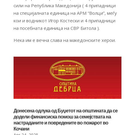
сили на Република Македонија ( 4 припадници
на специјалната единица на АРМ “Волци”, меѓу
кои и водникот Игор Костески и 4 припадници
на посебната единица на СВР Битола ).
Нека им е вечна слава на македонските херои.
Донесена одлука од Буџетот на општината да се
додели финансиска помош за семејствата на
настраданите и повредените во пожарот во
Кочани
Apr 24, 2025