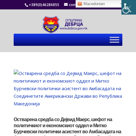
Macedonian
+389(0)46286855
contact@debrca.gov.mk
Остварена средба со Дејвид Маерс, шефот на
политичкиот и економскиот оддел и Митко
Бурчевски политички асистент во Амбасадата на