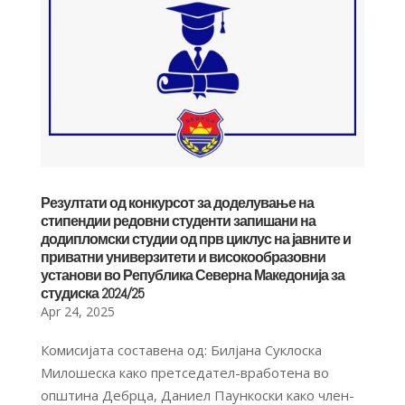
Резултати од конкурсот за доделување на
стипендии редовни студенти запишани на
додипломски студии од прв циклус на јавните и
приватни универзитети и високообразовни
установи во Република Северна Македонија за
студиска 2024/25
Apr 24, 2025
Комисијата составена од: Билјана Суклоска
Милошеска како претседател-вработена во
општина Дебрца, Даниел Паункоски како член-