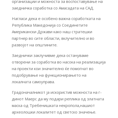
организации и можноста за воспоставување на
заедничка соработка со Амасадата на САД.
Нагласи дека е особено важна соработката на
Република Македонија со Соединетите
Американски Држави како наш стратешки
партнер во сите области, вклучително и во
развојот на општините.
Заеднички заклучивме дека остануваме
отворени за соработка во насока на реализација
на проекти кои значително ќе помогнат во
подобрување на функционирањето на
локалната самоуправа.
Градоначалникот ја искористив можноста на г-
динот Маерс да му подари реплика од златната
маска од Требенишката некропола,нашиот
археолошки локалитет од светско значење.