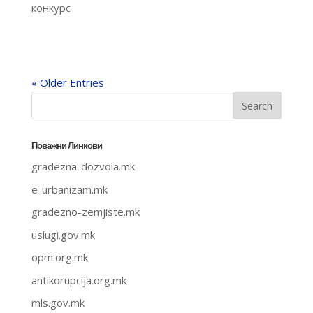
конкурс
« Older Entries
Поважни Линкови
gradezna-dozvola.mk
e-urbanizam.mk
gradezno-zemjiste.mk
uslugi.gov.mk
opm.org.mk
antikorupcija.org.mk
mls.gov.mk