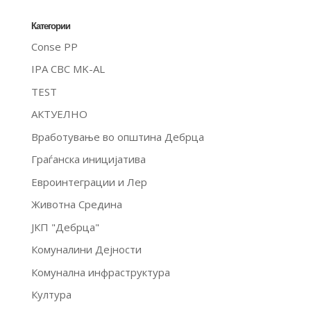
Категории
Conse PP
IPA CBC MK-AL
TEST
АКТУЕЛНО
Вработување во општина Дебрца
Граѓанска иницијатива
Евроинтеграции и Лер
Животна Средина
ЈКП "Дебрца"
Комуналини Дејности
Комунална инфраструктура
Култура