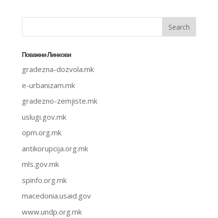
Поважни Линкови
gradezna-dozvola.mk
e-urbanizam.mk
gradezno-zemjiste.mk
uslugi.gov.mk
opm.org.mk
antikorupcija.org.mk
mls.gov.mk
spinfo.org.mk
macedonia.usaid.gov
www.undp.org.mk