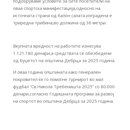
подобруваме условите за сите посетители на
оваа спортска манифестација,односно на
источната страна од балон салата изградена е
триредна трибина,во должина од 36 метри.
Вкупната вредност на работите изнесува
1.121.180 денари,а средствата се обезбедени
од Буџетот на општина Дебрца за 2025 година.
И оваа година општината како генерален
покровител ќе го помогне турнирот во мал
фудбал “Св.Никола Требеништа 2025” со 80.000
денари,согласно Годишната програма за развој
на спортот во општина Дебрца за 2025 година.