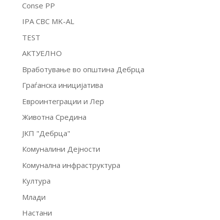
Conse PP
IPA CBC MK-AL
TEST
АКТУЕЛНО
Вработување во општина Дебрца
Граѓанска иницијатива
Евроинтеграции и Лер
Животна Средина
ЈКП "Дебрца"
Комуналини Дејности
Комунална инфраструктура
Култура
Млади
Настани