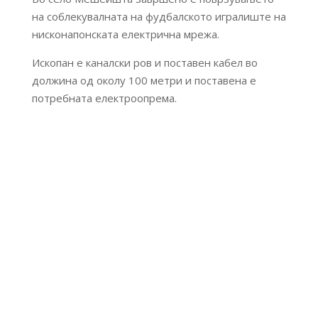
на соблекувалната на фудбалското игралиште на
нисконапонската електрична мрежа.
Ископан е каналски ров и поставен кабел во
должина од околу 100 метри и поставена е
потребната електроопрема.