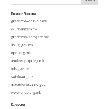
Поважни Линкови
gradezna-dozvola.mk
e-urbanizam.mk
gradezno-zemjiste.mk
uslugi.gov.mk
opm.org.mk
antikorupcija.org.mk
mls.gov.mk
spinfo.org.mk
macedonia.usaid.gov
www.undp.org.mk
Категории