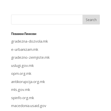
Поважни Линкови
gradezna-dozvola.mk
e-urbanizam.mk
gradezno-zemjiste.mk
uslugi.gov.mk
opm.org.mk
antikorupcija.org.mk
mls.gov.mk
spinfo.org.mk
macedonia.usaid.gov