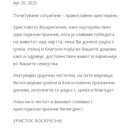
Apr 20, 2025
Почитувани сограѓани – православни христијани,
Христовото Воскресение, како најторжествен
христијански празник, кога ја славиме победата
на животот над смртта, нека Ви донесе радост,
среќа, спокој и благосостојба во Вашите домови,
како и здравје, достоинствен живот и хармонија
во Вашите семејства.
Упатувајќи срдечни честитки, на сите верници
Ви посакувам среќни и благословени празнични
денови, исполнети со радост, среќа и благодат.
Нека ни е честит и вековит големиот
христијански празник Велигден !
ХРИСТОС ВОСКРЕСНА!