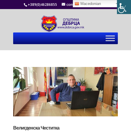
Macedonian
+389(0)46286855
contact@debrca.gov.mk
Велигденска Честитка