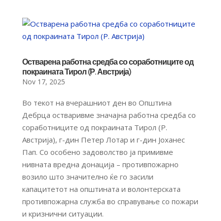
Остварена работна средба со соработниците од
покраината Тирол (Р. Австрија)
Nov 17, 2025
Во текот на вчерашниот ден во Општина
Дебрца остваривме значајна работна средба со
соработниците од покраината Тирол (Р.
Австрија), г-дин Петер Лотар и г-дин Јоханес
Пап. Со особено задоволство ја примивме
нивната вредна донација – противпожарно
возило што значително ќе го засили
капацитетот на општината и волонтерската
противпожарна служба во справување со пожари
и кризнични ситуации.