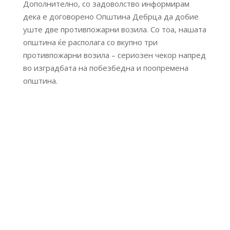
Дополнително, со задоволство информирам
дека е договорено Општина Дебрца да добие
уште две противпожарни возила. Со тоа, нашата
општина ќе располага со вкупно три
противпожарни возила – сериозен чекор напред
во изградбата на побезбедна и поопремена
општина.