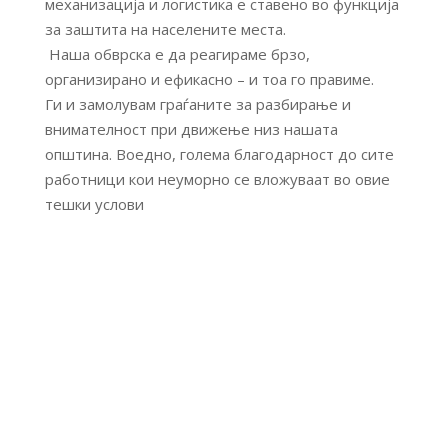
механизација и логистика е ставено во функција
за заштита на населените места.
Наша обврска е да реагираме брзо,
организирано и ефикасно – и тоа го правиме.
Ги и замолувам граѓаните за разбирање и
внимателност при движење низ нашата
општина. Воедно, голема благодарност до сите
работници кои неуморно се вложуваат во овие
тешки услови