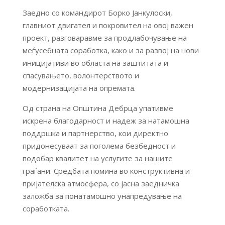
Заедно со командирот Борко Јанкулоски,
главниот двигател и покровител на овој важен
проект, разговаравме за продлабочување на
меѓусебната соработка, како и за развој на нови
иницијативи во областа на заштитата и
спасувањето, волонтерството и
модернизацијата на опремата.
Од страна на Општина Дебрца упативме
искрена благодарност и надеж за натамошна
поддршка и партнерство, кои директно
придонесуваат за поголема безбедност и
подобар квалитет на услугите за нашите
граѓани. Средбата помина во конструктивна и
пријателска атмосфера, со јасна заедничка
заложба за понатамошно унапредување на
соработката.