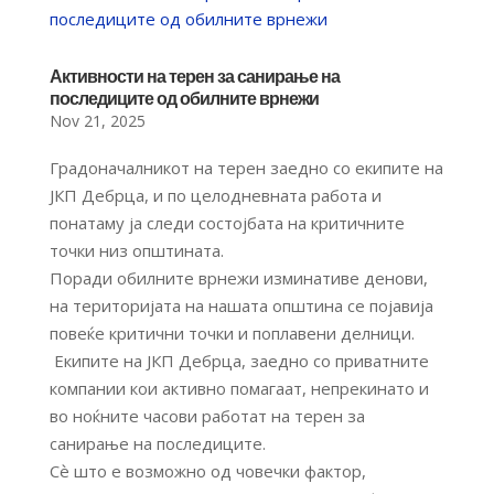
Активности на терен за санирање на
последиците од обилните врнежи
Nov 21, 2025
Градоначалникот на терен заедно со екипите на
ЈКП Дебрца, и по целодневната работа и
понатаму ја следи состојбата на критичните
точки низ општината.
Поради обилните врнежи изминативе денови,
на територијата на нашата општина се појавија
повеќе критични точки и поплавени делници.
Екипите на ЈКП Дебрца, заедно со приватните
компании кои активно помагаат, непрекинато и
во ноќните часови работат на терен за
санирање на последиците.
Сѐ што е возможно од човечки фактор,