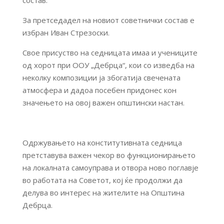
состав.
За претседадел на новиот советнички состав е
избран Иван Стрезоски.
Свое присуство на седницата имаа и учениците
од хорoт при ООУ „Дебрца“, кои со изведба на
неколку композиции ја збогатија свечената
атмосфера и дадоа посебен придонес кон
значењето на овој важен општински настан.
Одржувањето на конститутивната седница
претставува важен чекор во функционирањето
на локалната самоуправа и отвора ново поглавје
во работата на Советот, кој ќе продолжи да
делува во интерес на жителите на Општина
Дебрца.