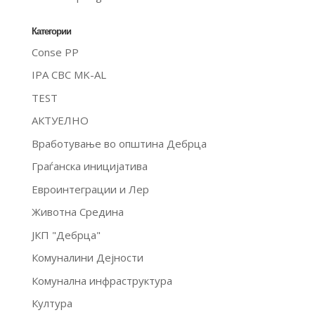
Категории
Conse PP
IPA CBC MK-AL
TEST
АКТУЕЛНО
Вработување во општина Дебрца
Граѓанска иницијатива
Евроинтеграции и Лер
Животна Средина
ЈКП "Дебрца"
Комуналини Дејности
Комунална инфраструктура
Култура