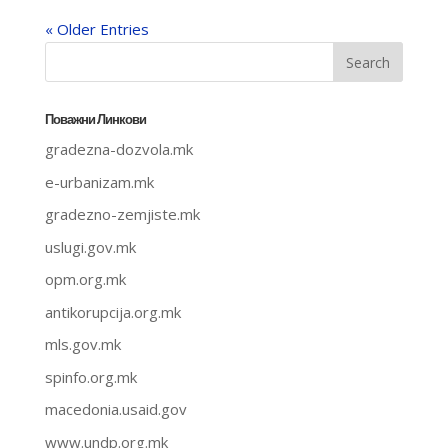
« Older Entries
Поважни Линкови
gradezna-dozvola.mk
e-urbanizam.mk
gradezno-zemjiste.mk
uslugi.gov.mk
opm.org.mk
antikorupcija.org.mk
mls.gov.mk
spinfo.org.mk
macedonia.usaid.gov
www.undp.org.mk