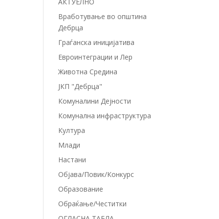
АКТУЕЛНО
Вработување во општина
Дебрца
Граѓанска иницијатива
Евроинтеграции и Лер
Животна Средина
ЈКП "Дебрца"
Комуналини Дејности
Комунална инфраструктура
Култура
Млади
Настани
Објава/Повик/Конкурс
Образование
Обраќање/Честитки
ОГЛАСНА ТАБЛА