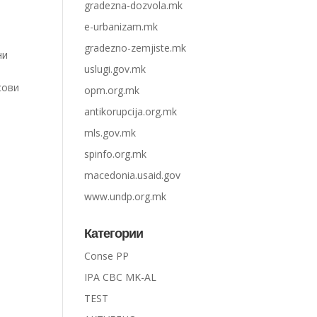
gradezna-dozvola.mk
e-urbanizam.mk
gradezno-zemjiste.mk
ни
uslugi.gov.mk
сови
opm.org.mk
antikorupcija.org.mk
mls.gov.mk
spinfo.org.mk
macedonia.usaid.gov
www.undp.org.mk
Категории
Conse PP
IPA CBC MK-AL
TEST