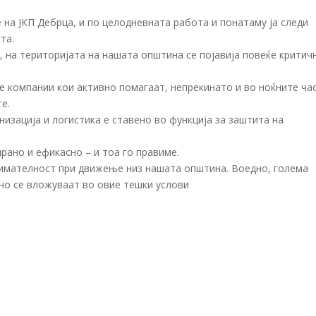
 на ЈКП Дебрца, и по целодневната работа и понатаму ја следи
та.
 на територијата на нашата општина се појавија повеќе критич
е компании кои активно помагаат, непрекинато и во ноќните ча
е.
изација и логистика е ставено во функција за заштита на
рано и ефикасно – и тоа го правиме.
нимателност при движење низ нашата општина. Воедно, голема
но се вложуваат во овие тешки услови