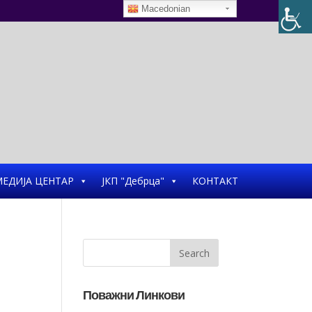
Macedonian
ЕДИЈА ЦЕНТАР
ЈКП "Дебрца"
КОНТАКТ
Поважни Линкови