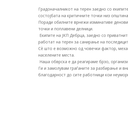
Градоначалникот на терен заедно со екипите
состојбата на критичните точки низ општина
Поради обилните врнежи изминативе денови,
точки и поплавени делници.
Екипите на ЈКП Дебрца, заедно со приватнит
работат на терен за санирање на последицит
Сѐ што е возможно од човечки фактор, механ
населените места.
Наша обврска е да реагираме брзо, организи
Ги и замолувам граѓаните за разбирање и в
благодарност до сите работници кои неумор