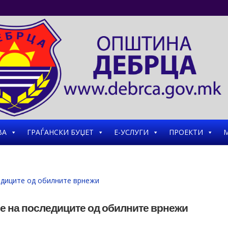
ВА
ГРАЃАНСКИ БУЏЕТ
Е-УСЛУГИ
ПРОЕКТИ
М
ње на последиците од обилните врнежи