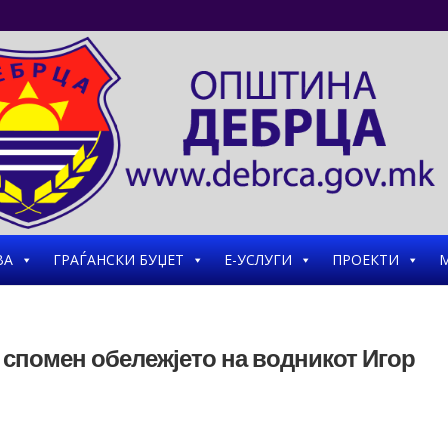
ВА
ГРАЃАНСКИ БУЏЕТ
Е-УСЛУГИ
ПРОЕКТИ
М
 спомен обележјето на водникот Игор