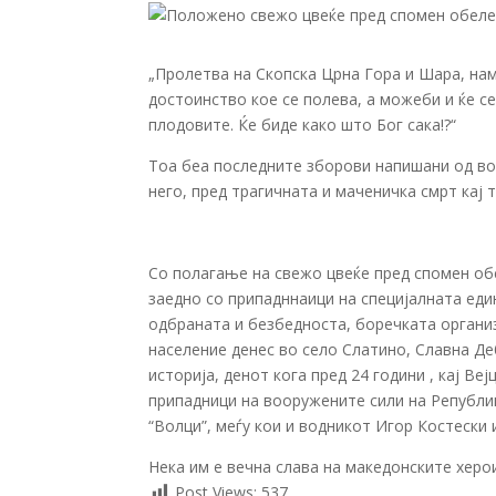
„Пролетва на Скопска Црна Гора и Шара, на
достоинство кое се полева, а можеби и ќе се
плодовите. Ќе биде како што Бог сака!?“
Тоа беа последните зборови напишани од во
него, пред трагичната и маченичка смрт кај 
Со полагање на свежо цвеќе пред спомен об
заедно со припадннаици на специјалната еди
одбраната и безбедноста, боречката организ
население денес во село Слатино, Славна Д
историја, денот кога пред 24 години , кај В
припадници на вооружените сили на Републик
“Волци”, меѓу кои и водникот Игор Костески 
Нека им е вечна слава на македонските херо
Post Views:
537