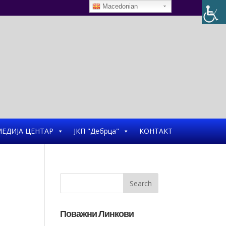
Macedonian
ЕДИЈА ЦЕНТАР
ЈКП "Дебрца"
КОНТАКТ
Поважни Линкови