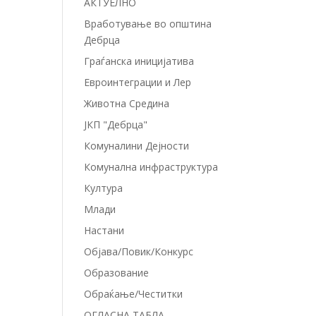
АКТУЕЛНО
Вработување во општина
Дебрца
Граѓанска иницијатива
Евроинтеграции и Лер
Животна Средина
ЈКП "Дебрца"
Комуналини Дејности
Комунална инфраструктура
Култура
Млади
Настани
Објава/Повик/Конкурс
Образование
Обраќање/Честитки
ОГЛАСНА ТАБЛА