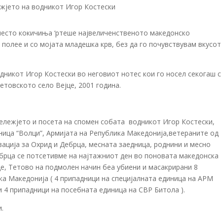
место кокичиња ‘ртеше највеличенственото македонско
 полее и со мојата младешка крв, без да го почувствувам вкусот
дникот Игор Костески во неговиот нотес кои го носел секогаш 
тетовското село Вејце, 2001 година.
ележјето и посета на спомен собата водникот Игор Костески,
ница “Волци”, Армијата на Република Македонија,ветераните од
ација за Охрид и Дебрца, месната заедница, роднини и месно
ебрца се потсетивме на најтажниот ден во поновата македонска
ејце, Тетово на подмолен начин беа убиени и масакрирани 8
а Македонија ( 4 припадници на специјалната единица на АРМ
и 4 припадници на посебната единица на СВР Битола ).
и.