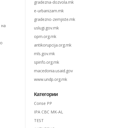
gradezna-dozvola.mk
e-urbanizam.mk
gradezno-zemjiste.mk
 на
uslugi.gov.mk
opm.org.mk
со
antikorupcija.org.mk
mls.gov.mk
spinfo.org.mk
macedonia.usaid.gov
www.undp.org.mk
Категории
Conse PP
IPA CBC MK-AL
TEST