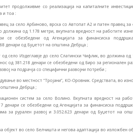
зитет продолживме со реализација на капиталните инвестици
 и тоа :
авец за село Арбиново, врска со Автопат А2 и патен правец за
 должина од 1.178 метри, вкупната вредност на работите изне
нари се обезбедени од Агенцијата за финансиска поддршк
268 денари од Буџетот на општина Дебрца ;
од село Издеглавје до село Слатински Чифлик, во должина од 
нос од 381.218 денари се обезбедени од Биро за регионален ра
звој на подрачја со специфични развојни потреби ;
дување во местност “Тројани”, КО-Оровник. Средствата, во изн
 општина Дебрца ;
зационен систем за село Волино. Вкупната вредност на рабо
.017 денари се обезбедени од Агенцијата за финансиска поддрш
ама за рурален развој и 3.052.623 денари од Буџетот на опш
на објект во село Белчишта и негова адаптација во изложбен о