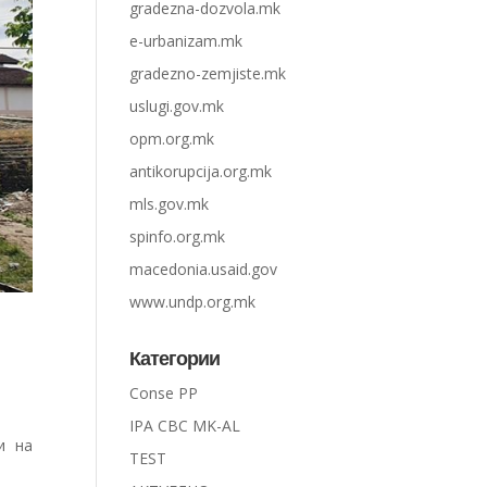
gradezna-dozvola.mk
e-urbanizam.mk
gradezno-zemjiste.mk
uslugi.gov.mk
opm.org.mk
antikorupcija.org.mk
mls.gov.mk
spinfo.org.mk
macedonia.usaid.gov
www.undp.org.mk
Категории
Conse PP
IPA CBC MK-AL
и на
TEST