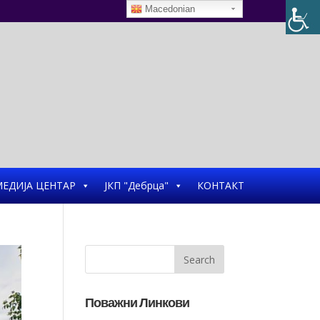
Macedonian
ЕДИЈА ЦЕНТАР
ЈКП "Дебрца"
КОНТАКТ
Поважни Линкови