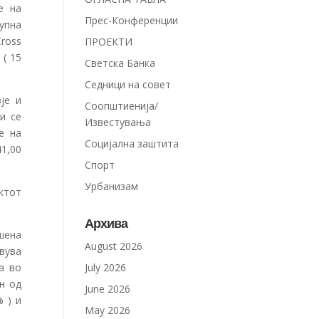
е на
Прес-Конференции
упна
Cross
ПРОЕКТИ
 ( 15
Светска Банка
Седници на совет
је и
Соопштиенија/
и се
Известувања
е на
Социјална заштита
1,00
Спорт
Урбанизам
ктот
Архива
шена
August 2026
твува
а во
July 2026
н од
June 2026
% ) и
May 2026