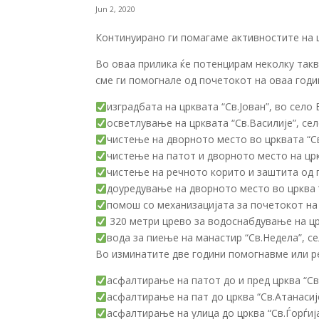
Jun 2, 2020
Континуирано ги помагаме активностите на 
Во оваа прилика ќе потенцирам неколку такв
сме ги помогнале од почетокот на оваа годин
изградбата на црквата “Св.Јован”, во село
осветлување на црквата “Св.Василије”, се
чистење на дворното место во црквата “Св
чистење на патот и дворното место на црк
чистење на речното корито и заштита од п
доуредување на дворното место во црква 
помош со механизацијата за почетокот на 
320 метри црево за водоснабдување на црк
вода за пиење на манастир “Св.Недела”, с
Во изминатите две години помогнавме или р
асфалтирање на патот до и пред црква “Св
асфалтирање на пат до црква “Св.Атанасиј
асфалтирање на улица до црква “Св.Ѓорѓија