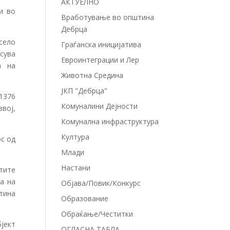
АКТУЕЛНО
и во
Вработување во општина
Дебрца
 село
Граѓанска иницијатива
сува
Евроинтеграции и Лер
а на
Животна Средина
ЈКП "Дебрца"
1376
Комуналини Дејности
звој,
Комунална инфраструктура
Култура
ос од
Млади
Настани
тите
ка на
Објава/Повик/Конкурс
тина
Образование
Обраќање/Честитки
бјект
ОГЛАСНА ТАБЛА