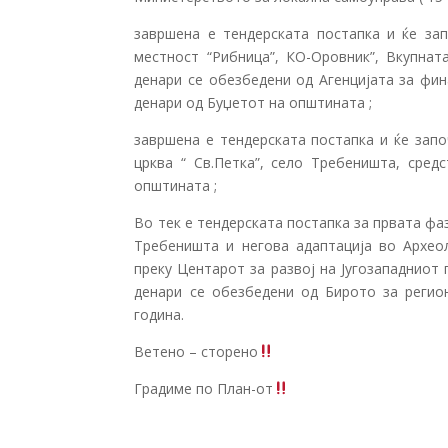
завршена е тендерската постапка и ќе за
местност “Рибница”, КО-Оровник”, Вкупната
денари се обезбедени од Агенцијата за фин
денари од Буџетот на општината ;
завршена е тендерската постапка и ќе зап
црква “ Св.Петка”, село Требеништа, сред
општината ;
Во тек е тендерската постапка за првата фа
Требеништа и негова адаптација во Архео
преку Центарот за развој на Југозападниот п
денари се обезбедени од Бирото за регион
година.
Ветено – сторено
Градиме по План-от