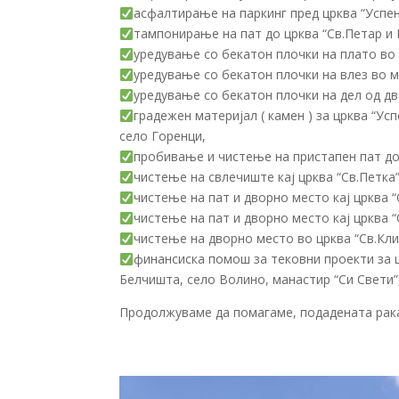
асфалтирање на паркинг пред црква “Успе
тампонирање на пат до црква “Св.Петар и 
уредување со бекатон плочки на плато во д
уредување со бекатон плочки на влез во м
уредување со бекатон плочки на дел од дв
градежен материјал ( камен ) за црква “Ус
село Горенци,
пробивање и чистење на пристапен пат до 
чистење на свлечиште кај црква “Св.Петка”
чистење на пат и дворно место кај црква 
чистење на пат и дворно место кај црква “
чистење на дворно место во црква “Св.Кл
финансиска помош за тековни проекти за ц
Белчишта, село Волино, манастир “Си Свети”,
Продолжуваме да помагаме, подадената рака