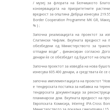
/ музеј за флората на Белчишкото Блато
конзервацијата на приоритетните растениј
вредност за општина Дебрца изнесува 219.555
Border Cooperation Programme MK GR, Макед
% ) ;
Започна реализацијата на проектот за из
Слатински Чифлик. Вкупната вредност на пр
обезбедени од Министерството за трансп
отпадни води” , финансиран согласно Дого
денари ќе се обезбедат од Буџетот на општи
Започна проектот за изведба на нова бушот
изнесува 605.400 денари, а средствата ќе се
започна имплементацијата на проектот “Нов
е тендерската постапка за набавка на терен
тендерската документација за реконструкц
планинарски дом. Вкупната вредност на про
Европската Комисија, Interreg IPA-Cross Bo
Министерството за локална самоуправа ( 15 