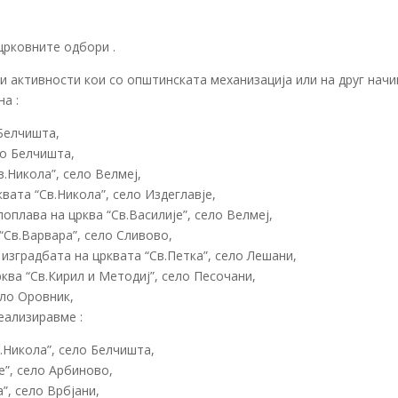
црковните одбори .
и активности кои со општинската механизација или на друг начи
а :
 Белчишта,
ло Белчишта,
.Никола”, село Велмеј,
вата “Св.Никола”, село Издеглавје,
оплава на црква “Св.Василије”, село Велмеј,
“Св.Варвара”, село Сливово,
изградбата на црквата “Св.Петка”, село Лешани,
ва “Св.Кирил и Методиј”, село Песочани,
ело Оровник,
еализиравме :
.Никола”, село Белчишта,
е”, село Арбиново,
”, село Врбјани,