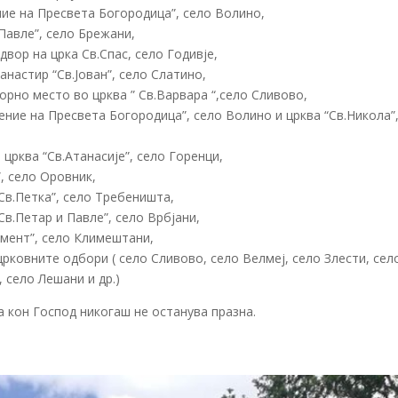
ние на Пресвета Богородица”, село Волино,
Павле”, село Брежани,
вор на црка Св.Спас, село Годивје,
анастир “Св.Јован”, село Слатино,
орно место во црква ” Св.Варвара “,село Сливово,
пение на Пресвета Богородица”, село Волино и црква “Св.Никола”
црква “Св.Атанасије”, село Горенци,
, село Оровник,
“Св.Петка”, село Требеништа,
Св.Петар и Павле”, село Врбјани,
имент”, село Климештани,
рковните одбори ( село Сливово, село Велмеј, село Злести, сел
 село Лешани и др.)
 кон Господ никогаш не останува празна.