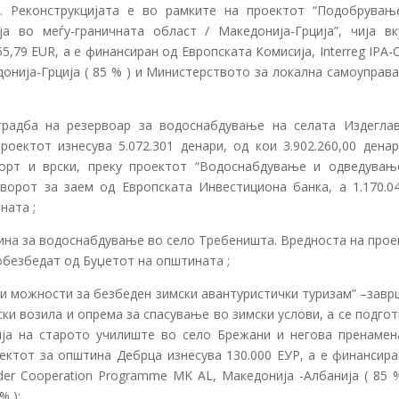
. Реконструкцијата е во рамките на проектот “Подобрувањ
а во меѓу-граничната област / Македонија-Грција”, чија вк
,79 EUR, а е финансиран од Европската Комисија, Interreg IPA-
онија-Грција ( 85 % ) и Министерството за локална самоуправа
градба на резервоар за водоснабдување на селата Издеглав
оектот изнесува 5.072.301 денари, од кои 3.902.260,00 денар
орт и врски, преку проектот “Водоснабдување и одведувањ
ворот за заем од Европската Инвестициона банка, а 1.170.04
ната ;
ина за водоснабдување во село Требеништа. Вредноста на прое
 обезбедат од Буџетот на општината ;
и можности за безбеден зимски авантуристички туризам” –завр
ски возила и опрема за спасување во зимски услови, а се подго
ија на старото училиште во село Брежани и негова пренамен
ектот за општина Дебрца изнесува 130.000 ЕУР, а е финансира
rder Cooperation Programme MK AL, Македонија -Албанија ( 85 
% );