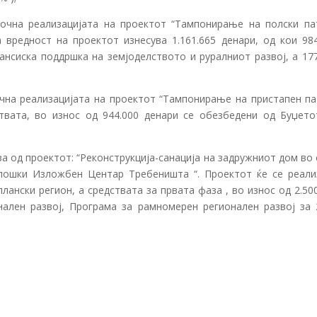
почна реализацијата на проектот “Тампонирање на полски па
 вредност на проектот изнесува 1.161.665 денари, од кои 984
ансиска поддршка на земјоделството и руралниот развој, а 177
очна реализацијата на проектот “Тампонирање на пристапен па
ствата, во износ од 944.000 денари се обезбедени од Буџето
за од проектот: “Реконструкција-санација на задружниот дом во
лошки Изложбен Центар Требеништа “. Проектот ќе се реали
лански регион, а средствата за првата фаза , во износ од 2.50
ален развој, Програма за рамномерен регионален развој за 