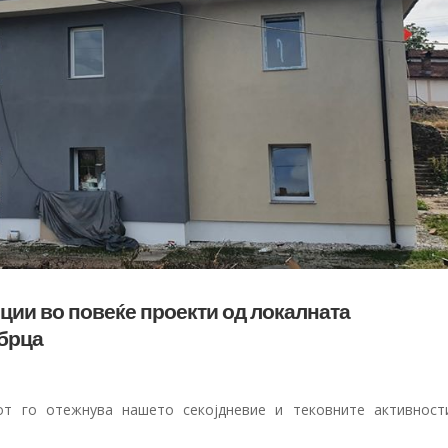
ции во повеќе проекти од локалната
брца
от го отежнува нашето секојдневие и тековните активност