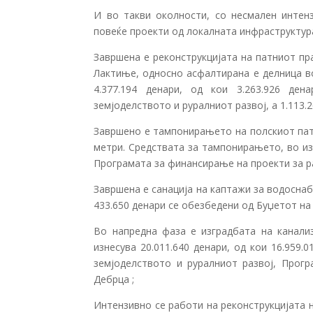
И во такви околности, со несмален интен
повеќе проекти од локалната инфраструктура
Завршена е реконструкцијата на патниот пр
Лактиње, односно асфалтирана е делница во
4.377.194 денари, од кои 3.263.926 де
земјоделството и руралниот развој, а 1.113.
Завршено е тампонирањето на полскиот пат 
метри. Средствата за тампонирањето, во из
Програмата за финансирање на проекти за ра
Завршена е санација на каптажи за водоснаб
433.650 денари се обезбедени од Буџетот на
Во напредна фаза е изградбата на канали
изнесува 20.011.640 денари, од кои 16.959
земјоделството и руралниот развој, Прогр
Дебрца ;
Интензивно се работи на реконструкцијата 