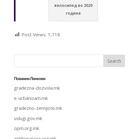
велосипед во 2020
година
Post Views:
1,718
Поважни Линкови
gradezna-dozvola.mk
e-urbanizam.mk
gradezno-zemjiste.mk
uslugi.gov.mk
opm.org.mk
antikorupcija.org.mk