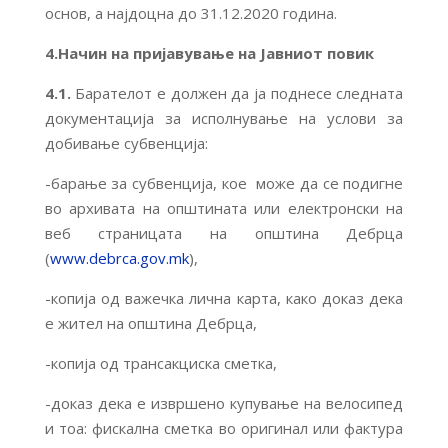
основ, а најдоцна до 31.12.2020 година.
4.Начин на пријавување на Јавниот повик
4.1.
Барателот е должен да ја поднесе следната
документација за исполнување на услови за
добивање субвенција:
-барање за субвенција, кое може да се подигне
во архивата на општината или електронски на
веб страницата на општина Дебрца
(
www.debrca.gov.mk
),
-копија од важечка лична карта, како доказ дека
е жител на општина Дебрца,
-копија од трансакциска сметка,
-доказ дека е извршено купување на велосипед
и тоа: фискална сметка во оригинал или фактура