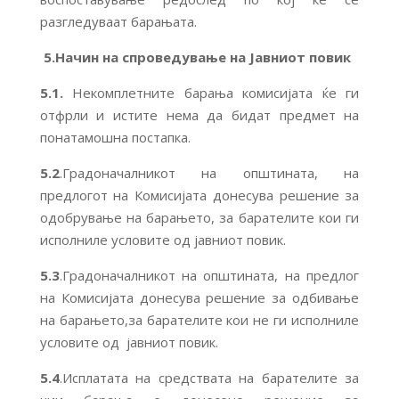
разгледуваат барањата.
5.Начин на спроведување на Јавниот повик
5.1.
Некомплетните барања комисијата ќе ги
отфрли и истите нема да бидат предмет на
понатамошна постапка.
5.2
.Градоначалникот на општината, на
предлогот на Комисијата донесува решение за
одобрување на барањето, за барателите кои ги
исполниле условите од јавниот повик.
5.3
.Градоначалникот на општината, на предлог
на Комисијата донесува решение за одбивање
на барањето,за барателите кои не ги исполниле
условите од јавниот повик.
5.4
.Исплатата на средствата на барателите за