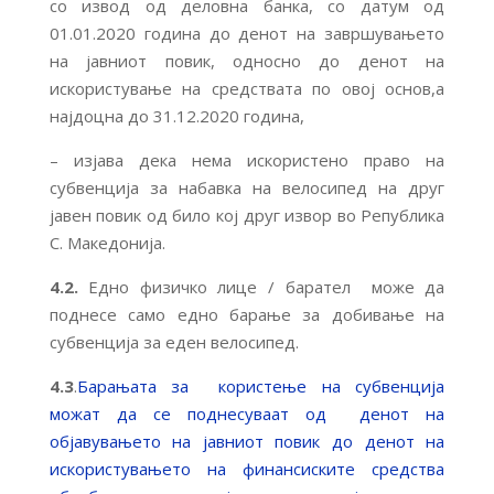
со извод од деловна банка, со датум од
01.01.2020 година до денот на завршувањето
на јавниот повик, односно до денот на
искористување на средствата по овој основ,а
најдоцна до 31.12.2020 година,
– изјава дека нема искористено право на
субвенција за набавка на велосипед на друг
јавен повик од било кој друг извор во Република
С. Македонија.
4.2.
Едно физичко лице / барател може да
поднесе само едно барање за добивање на
субвенција за еден велосипед.
4.3
.
Барањата за користење на субвенција
можат да се поднесуваат од денот на
објавувањето на јавниот повик до денот на
искористувањето на финансиските средства