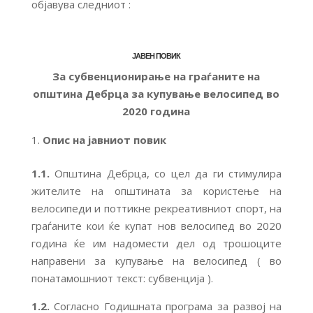
објавува следниот :
ЈАВЕН ПОВИК
За
субвенционирање на граѓаните на
општина Дебрца за купување велосипед во
2020 година
Опис на јавниот повик
1.1.
Општина Дебрца, со цел да ги стимулира
жителите на општината за користење на
велосипеди и поттикне рекреативниот спорт, на
граѓаните кои ќе купат нов велосипед во 2020
година ќе им надомести дел од трошоците
направени за купување на велосипед ( во
понатамошниот текст: субвенција ).
1.2.
Согласно Годишната програма за развој на