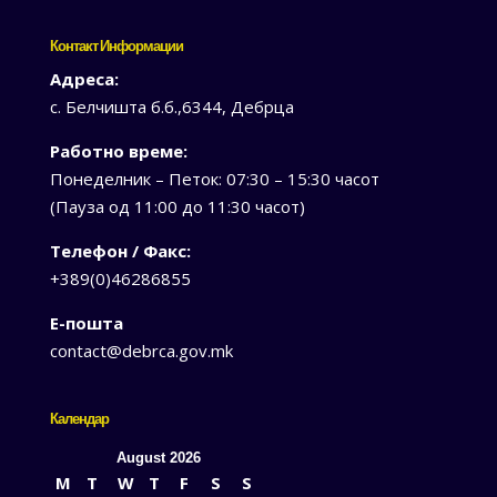
Контакт Информации
Адреса:
с. Белчишта б.б.,6344, Дебрца
Работно време:
Понеделник – Петок: 07:30 – 15:30 часот
(Пауза од 11:00 до 11:30 часот)
Телефон / Факс:
+389(0)46286855
Е-пошта
contact@debrca.gov.mk
Календар
August 2026
M
T
W
T
F
S
S