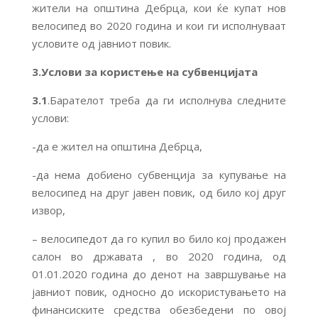
жители на општина Дебрца, кои ќе купат нов
велосипед во 2020 година и кои ги исполнуваат
условите од јавниот повик.
3.Услови за користење на субвенцијата
3.1
.Барателот треба да ги исполнува следните
услови:
-да е жител на општина Дебрца,
-да нема добиено субвенција за купување на
велосипед на друг јавен повик, од било кој друг
извор,
– велосипедот да го купил во било кој продажен
салон во државата , во 2020 година, од
01.01.2020 година до денот на завршување на
јавниот повик, односно до искористувањето на
финансиските средства обезбедени по овој