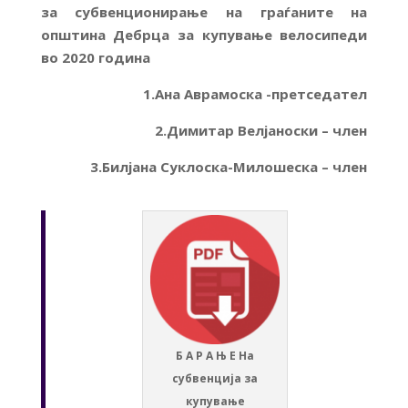
за субвенционирање на граѓаните на
општина Дебрца за купување велосипеди
во 2020 година
1.Ана Аврамоска -претседател
2.Димитар Велјаноски – член
3.Билјана Суклоска-Милошеска – член
Б А Р А Њ Е На
субвенција за
купување