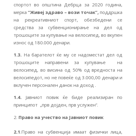
спортот во општина Дебрца за 2020 година,
мерка
“Живеј здраво – вози точак
”,
поддршка
на рекреативниот спорт, обезбедени се
средства за субвенционирање на дел од
трошоците за купување на велосипед, во вкупен
износ од 180.000 денари.
1.3.
На барателот ќе му се надоместат дел од
трошоците направени за купување на
велосипед, во висина од 50% од вредноста на
велосипедот, но не повеќе од 3.000,00 денари и
вклучен персонален данок на доход .
1.4.
Јавниот повик ќе биде реализиран по
принципот „прв дојден, прв услужен“.
Право на учество на Јавниот повик
2.1
.Право на субвенција имаат физички лица,