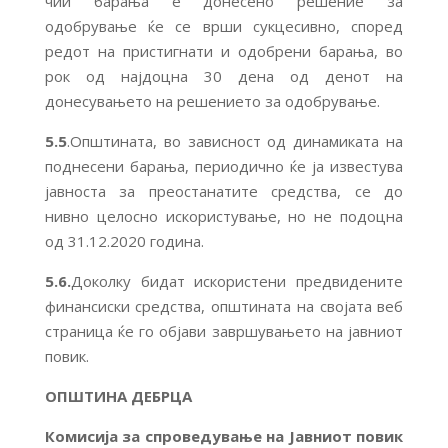
чии барања е донесено решение за
одобрување ќе се врши сукцесивно, според
редот на пристигнати и одобрени барања, во
рок од најдоцна 30 дена од денот на
донесувањето на решението за одобрување.
5.5
.Општината, во зависност од динамиката на
поднесени барања, периодично ќе ја известува
јавноста за преостанатите средства, се до
нивно целосно искористување, но не подоцна
од 31.12.2020 година.
5.6.
Доколку бидат искористени предвидените
финансиски средства, општината на својата веб
страница ќе го објави завршувањето на јавниот
повик.
ОПШТИНА ДЕБРЦА
Комисија за спроведување на Јавниот повик