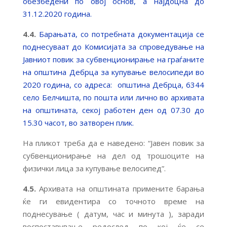
обезбедени по овој основ, а најдоцна до
31.12.2020 година.
4.4.
Барањата, со потребната документација се
поднесуваат до Комисијата за спроведување на
Јавниот повик за субвенционирање на граѓаните
на општина Дебрца за купување велосипеди во
2020 година, со адреса: општина Дебрца, 6344
село Белчишта, по пошта или лично во архивата
на општината, секој работен ден од 07.30 до
15.30 часот, во затворен плик.
На пликот треба да е наведено: “Јавен повик за
субвенционирање на дел од трошоците на
физички лица за купување велосипед”.
4.5.
Архивата на општината примените барања
ќе ги евидентира со точното време на
поднесување ( датум, час и минута ), заради
воспоставување редослед по кој ќе се