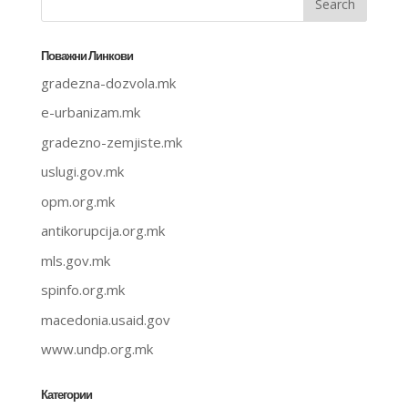
Поважни Линкови
gradezna-dozvola.mk
e-urbanizam.mk
gradezno-zemjiste.mk
uslugi.gov.mk
opm.org.mk
antikorupcija.org.mk
mls.gov.mk
spinfo.org.mk
macedonia.usaid.gov
www.undp.org.mk
Категории