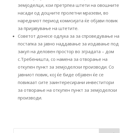
земјоделци, кои претрпеа штети на овошните
насади од доцните пролетни мразеви, во
наредниот период комисијата ќе објави повик
за пријавување на штетите.
Советот донесе одлука за
за спроведување на
постапка за јавно наддавање за издавање под
закуп на деловен простор во зградата – дом
с.Требеништа, со намена за отворање на
откупен пункт за земјоделски производи. Со
јавниот повик, кој ќе биде објавен ќе се
повикаат сите заинтересирани инвеститори
за отворање на откупен пункт за земјоделски
производи.