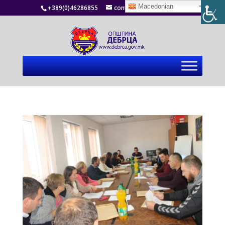
Macedonian
+389(0)46286855
contact@debrca.gov.mk