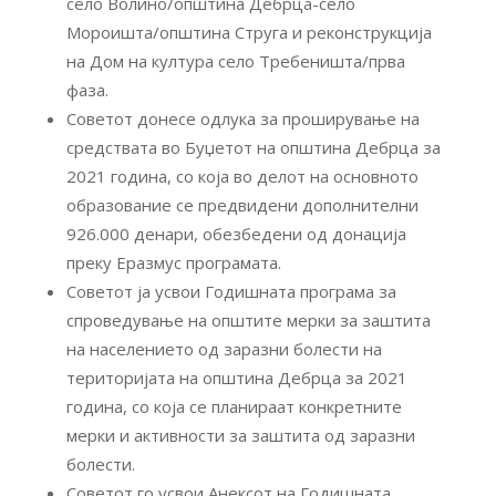
село Волино/општина Дебрца-село
Мороишта/општина Струга и реконструкција
на Дом на култура село Требеништа/прва
фаза.
Советот донесе одлука за проширување на
средствата во Буџетот на општина Дебрца за
2021 година, со која во делот на основното
образование се предвидени дополнителни
926.000 денари, обезбедени од донација
преку Еразмус програмата.
Советот ја усвои Годишната програма за
спроведување на општите мерки за заштита
на населението од заразни болести на
територијата на општина Дебрца за 2021
година, со која се планираат конкретните
мерки и активности за заштита од заразни
болести.
Советот го усвои Анексот на Годишната