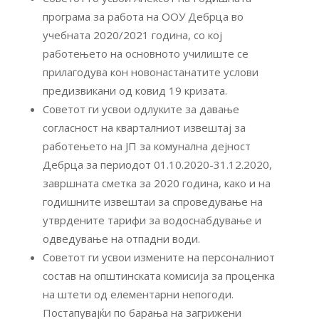
програма за работа на ООУ Дебрца во
учебната 2020/2021 година, со кој
работењето на основното училиште се
прилагодува кон новонастанатите услови
предизвикани од ковид 19 кризата.
Советот ги усвои одлуките за давање
согласност на кварталниот извештај за
работењето на ЈП за комунална дејност
Дебрца за периодот 01.10.2020-31.12.2020,
завршната сметка за 2020 година, како и на
годишните извештаи за спроведување на
утврдените тарифи за водоснабдување и
одведување на отпадни води.
Советот ги усвои измените на персоналниот
состав на општинската комисија за проценка
на штети од елементарни непогоди.
Постапувајќи по барања на загрижени