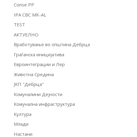
Conse PP
IPA CBC MK-AL
TEST
АКТУЕЛНО
Вработување во општина Дебрца
Граѓанска иницијатива
Евроинтеграции и Лер
Животна Средина
ЈКП "Дебрца"
Комуналини Дејности
Комунална инфраструктура
Култура
Млади
Настани