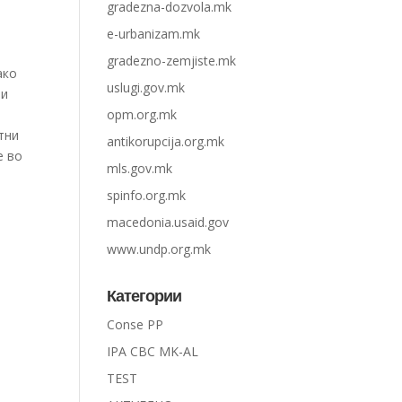
gradezna-dozvola.mk
e-urbanizam.mk
gradezno-zemjiste.mk
ако
uslugi.gov.mk
 и
opm.org.mk
тни
antikorupcija.org.mk
е во
mls.gov.mk
spinfo.org.mk
macedonia.usaid.gov
www.undp.org.mk
Категории
Conse PP
IPA CBC MK-AL
TEST