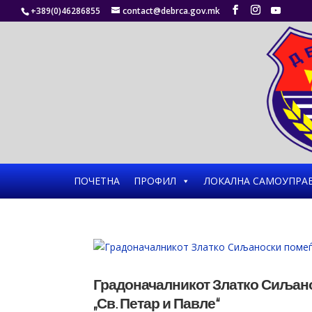
+389(0)46286855
contact@debrca.gov.mk
ПОЧЕТНА
ПРОФИЛ
ЛОКАЛНА САМОУПРА
Градоначалникот Златко Сиљан
„Св. Петар и Павле“