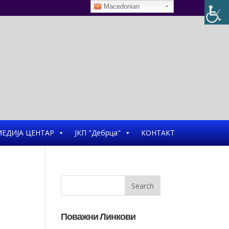
Macedonian
ЕДИЈА ЦЕНТАР
ЈКП "Дебрца"
КОНТАКТ
л
Поважни Линкови