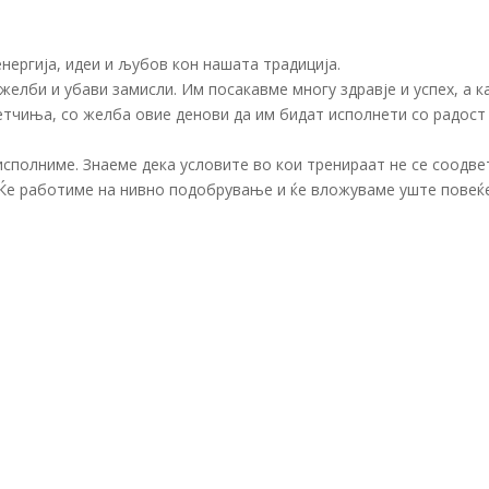
нергија, идеи и љубов кон нашата традиција.
елби и убави замисли. Им посакавме многу здравје и успех, а к
тчиња, со желба овие денови да им бидат исполнети со радост
сполниме. Знаеме дека условите во кои тренираат не се соодве
. Ќе работиме на нивно подобрување и ќе вложуваме уште повеќ