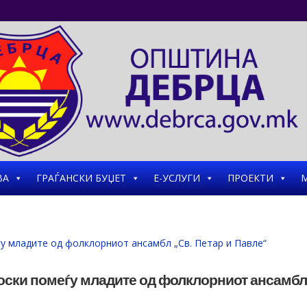
ВА
ГРАЃАНСКИ БУЏЕТ
Е-УСЛУГИ
ПРОЕКТИ
М
оски помеѓу младите од фолклорниот ансамб