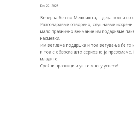
Dec 22, 2025
Вечерва бев во Мешеишта, – деца полни со е
Разговаравме отворено, слушнавме искрени ж
мало празнично внимание им подаривме паке
насмевки.
Им ветивме поддршка и тоа ветување ќе го и
и тоа е обврска што сериозно ја преземаме
младите.
Среќни празници и уште многу успеси!