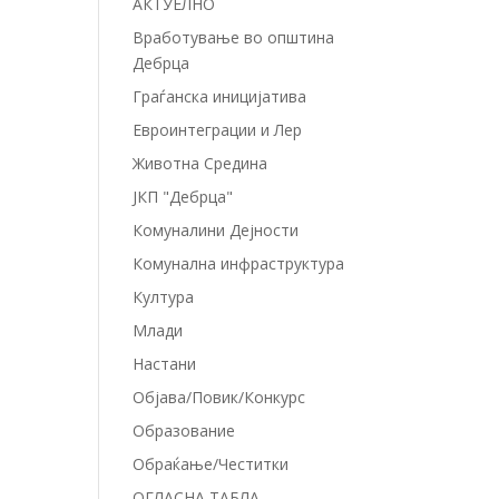
АКТУЕЛНО
Вработување во општина
Дебрца
Граѓанска иницијатива
Евроинтеграции и Лер
Животна Средина
ЈКП "Дебрца"
Комуналини Дејности
Комунална инфраструктура
Култура
Млади
Настани
Објава/Повик/Конкурс
Образование
Обраќање/Честитки
ОГЛАСНА ТАБЛА