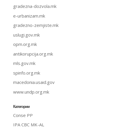
gradezna-dozvola.mk
e-urbanizam.mk
gradezno-zemjiste.mk
uslugi.gov.mk
opm.org.mk
antikorupcija.org.mk
mls.gov.mk
spinfo.org.mk
macedonia.usaid.gov
www.undp.org.mk
Категории
Conse PP
IPA CBC MK-AL