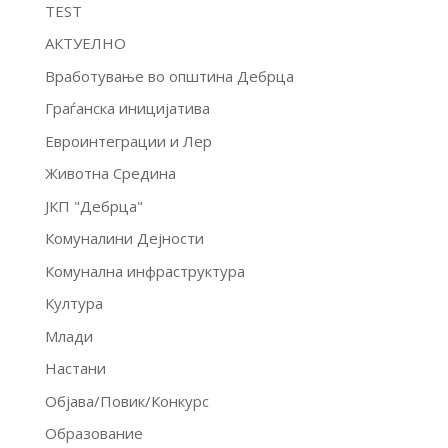
TEST
АКТУЕЛНО
Вработување во општина Дебрца
Граѓанска иницијатива
Евроинтеграции и Лер
Животна Средина
ЈКП "Дебрца"
Комуналини Дејности
Комунална инфраструктура
Култура
Млади
Настани
Објава/Повик/Конкурс
Образование