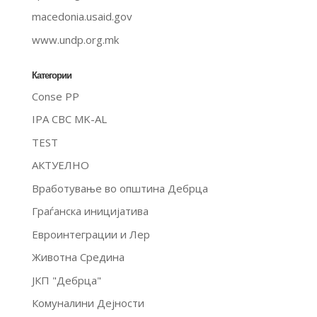
macedonia.usaid.gov
www.undp.org.mk
Категории
Conse PP
IPA CBC MK-AL
TEST
АКТУЕЛНО
Вработување во општина Дебрца
Граѓанска иницијатива
Евроинтеграции и Лер
Животна Средина
ЈКП "Дебрца"
Комуналини Дејности