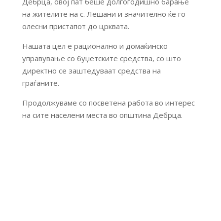
Дебрца, овој пат беше долгогодишно барање
на жителите на с. Лешани и значително ќе го
олесни пристапот до црквата.
Нашата цел е рационално и домаќинско
управување со буџетските средства, со што
директно се заштедуваат средства на
граѓаните.
Продолжуваме со посветена работа во интерес
на сите населени места во општина Дебрца.