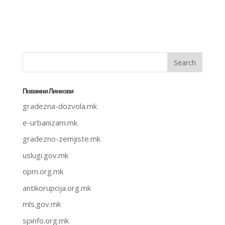
Поважни Линкови
gradezna-dozvola.mk
e-urbanizam.mk
gradezno-zemjiste.mk
uslugi.gov.mk
opm.org.mk
antikorupcija.org.mk
mls.gov.mk
spinfo.org.mk