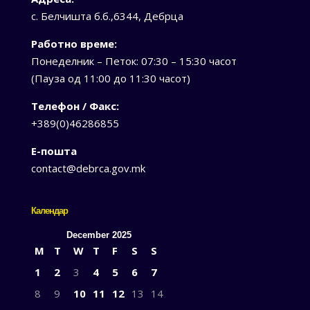
с. Белчишта б.б.,6344, Дебрца
Работно време:
Понеделник – Петок: 07:30 – 15:30 часот
(Пауза од 11:00 до 11:30 часот)
Телефон / Факс:
+389(0)46286855
Е-пошта
contact@debrca.gov.mk
Календар
December 2025
M
T
W
T
F
S
S
1
2
3
4
5
6
7
8
9
10
11
12
13
14