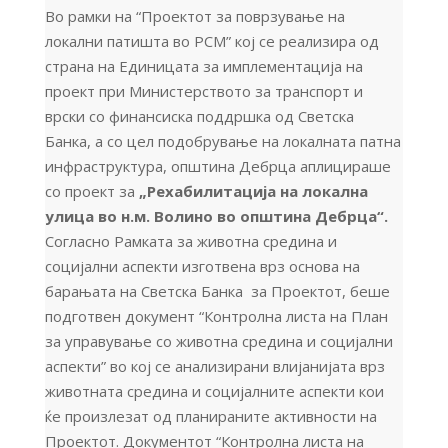
Во рамки на “Проектот за поврзување на
локални патишта во РСМ” кој се реализира од
страна на Единицата за имплементација на
проект при Министерството за транспорт и
врски со финансиска поддршка од Светска
Банка, а со цел подобрување на локалната патна
инфраструктура, општина Дебрца аплицираше
со проект за
„Рехабилитација на локална
улица во н.м. Волино во општина Дебрца“.
Согласно Рамката за животна средина и
социјални аспекти изготвена врз основа на
барањата на Светска Банка за Проектот, беше
подготвен документ “Контролна листа на План
за управување со животна средина и социјални
аспекти” во кој се анализирани влијанијата врз
животната средина и социјалните аспекти кои
ќе произлезат од планираните активности на
Проектот. Документот “Контролна листа на