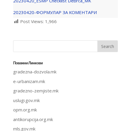
20230420_ESMP Checklist Debrca_MK
20230420-ФОРМУЛАР ЗА КОМЕНТАРИ
Post Views:
1,966
Поважни Линкови
gradezna-dozvola.mk
e-urbanizam.mk
gradezno-zemjiste.mk
uslugi.gov.mk
opm.org.mk
antikorupcija.org.mk
mls.gov.mk