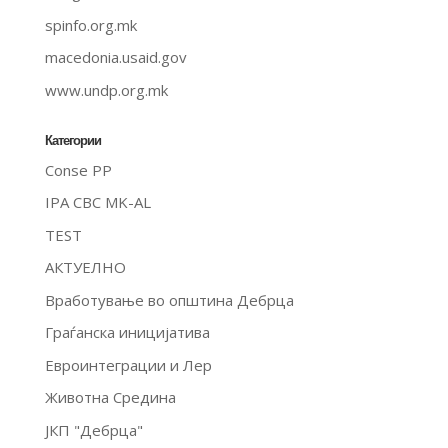
spinfo.org.mk
macedonia.usaid.gov
www.undp.org.mk
Категории
Conse PP
IPA CBC MK-AL
TEST
АКТУЕЛНО
Вработување во општина Дебрца
Граѓанска иницијатива
Евроинтеграции и Лер
Животна Средина
ЈКП "Дебрца"