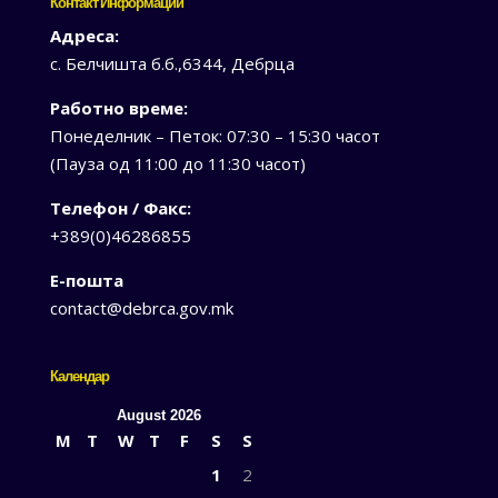
Контакт Информации
Адреса:
с. Белчишта б.б.,6344, Дебрца
Работно време:
Понеделник – Петок: 07:30 – 15:30 часот
(Пауза од 11:00 до 11:30 часот)
Телефон / Факс:
+389(0)46286855
Е-пошта
contact@debrca.gov.mk
Календар
August 2026
M
T
W
T
F
S
S
1
2