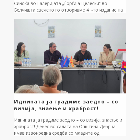
Синоќа во Галеријата „Ѓорѓија Целески“ во
Белчишта свечено го отворивме 41-то издание на
Интернационалната уметничка колонија „Дебрца“.
Како најстара ликовна колонија во Македонија,
оваа година твориме под моќното мото „Од камен
до код – ехо на земјата, глас на иднината“,
покажувајќи дека иднината се гради врз темелите
на минатото. Во моето обраќање пред присутните,
со […]
Иднината ја градиме заедно – со
визија, знаење и храброст!
Иднината ја градиме заедно – со визија, знаење и
храброст! Денес во салата на Општина Дебрца
имав извонредна средба со младите од
иницијативата „За доброто на Дебрца“. Кога