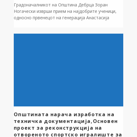
Градоначалникот на Општина Дебрца Зоран
Ногачески изврши прием на најдобрите ученици,
односно првенецот на генерација Анастасија
Тупанческа и учениците на генерација Рената
Јолакоска и Стефани Николоска за учебните 2021-
2025 година од ООУ “Дебрца” Белчишта. Честитајќи
им го постигнатиот успех и им посака успех и во
средното и натамошното образование. На
најдобрите ученици им додели пригодни […]
Општината нарача изработка на
техничка документација,Основен
проект за реконструкција на
отвореното спортско игралиште за