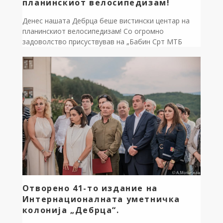
планинскиот велосипедизам!
Денес нашата Дебрца беше вистински центар на
планинскиот велосипедизам! Со огромно
задоволство присуствував на „Бабин Срт МТБ
авантура“, настан кој ја промовираше нашата
прекрасна природа како врвна дестинација за
авантуристички и еко-туризам. Наместо
очекуваните 100, пречекавме дури 178
велосипедисти од целата држава кои уживаа во
возењето по патеката Лактиње – Годивје –
Врбјани – Бабин […]
Отворено 41-то издание на
Интернационалната уметничка
колонија „Дебрца“.