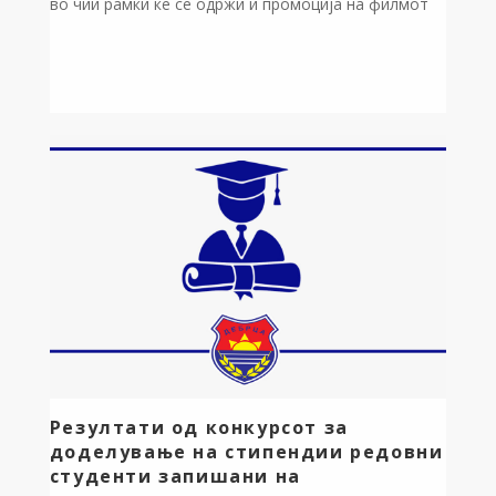
во чии рамки ќе се одржи и промоција на филмот
„Приказна за една Охридска свадба“. Настанот
има за цел да ја доближи духовната и културната
традиција, како и богатото наследство на
охридскиот крај преку уметност, музика и филмска
приказна.
[…]
Резултати од конкурсот за
доделување на стипендии редовни
студенти запишани на