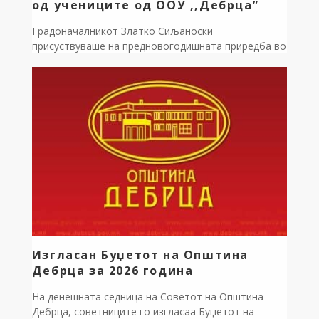
од учениците од ООУ ,,Дебрца”
Градоначалникот Златко Сиљаноски
присуствуваше на предновогодишната приредба во
централното училиште во с. Белчишта. Во
прекрасна празнична атмосфера, учениците и
наставниците ни приредија исклучително убава и
разиграна програма – со песна, рецитации, глума и
многу детска радост. Посебен впечаток остави и
новогодишниот базар со креативни изработки,
подготвени од учениците на предновогодишните
работилници – доказ за нивната […]
Изгласан Буџетот на Општина
Дебрца за 2026 година
На денешната седница на Советот на Општина
Дебрца, советниците го изгласаа Буџетот на