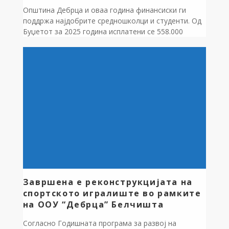
Општина Дебрца и оваа година финансиски ги
поддржа најдобрите средношколци и студенти. Од
Буџетот за 2025 година исплатени се 558.000
денари за ученички и студентски стипендии.
Талентираните средношколци добија по 22.500
денари,за 9 месеци од училишната година,а
студентите по 27.000 денари за 9 месеци од
студиската година. Дополнително,општината на
сите завршени полуматуранти ќе им додели […]
Завршена е реконструкцијата на
спортското игралиште во рамките
на ООУ “Дебрца” Белчишта
Согласно Годишната програма за развој на