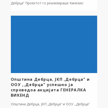
Дебрца” Проектот го реализираше Кинезио
Охрид,студио за пилатес вежби, корективна
гимнастика за деца и професионални масажи, кое
го аплицираше проектот и истиот беше одобрен
од советот на општината и инкорпориран во
Годишната програма за развој на спортот во
општина Дебрца за 2025 […]
Општина Дебрца, ЈКП ,Дебрца” и
ООУ ,,Дебрца” успешно ја
спроведоа акцијата ГЕНЕРАЛКА
ВИКЕНД
Општина Дебрца, ЈКП ,Дебрца” и ООУ ,,Дебрца”