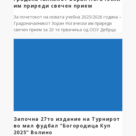
им приреди свечен прием
За почетокот на новата учебна 2025/2026 година –
Градоначалникот Зоран Ногачески им приреди
свечен прием за 20 те првачиња од ООУ Дебрца.
Посакувајќи им топло добредојде во светот на
знаењата, на првачињата им додели училишен
прибор, кој традиционално го донира фондацијата
„Капинков“ на Драган Капинков, бизнисмен од
Перт, Австралија, родум од битолското село
Цапари. Пред првачињата […]
Започна 27то издание на Турнирот
во мал фудбал “Богородица Куп
2025” Волино