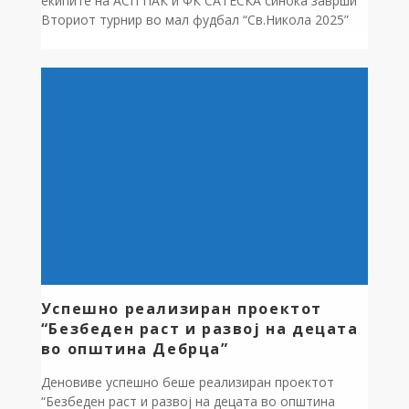
екипите на АСП ПАК и ФК САТЕСКА синоќа заврши
Вториот турнир во мал фудбал “Св.Никола 2025”
Требеништа. Во извонредна атмосфера и
драматичен натпревар турнирот го освои екипата
на ФК Сатеска. Честитки за победникот,сите
учесници и организаторот. Општина Дебрца покрај
постојните доби уште една прекрасна спортска
манифестација. Општина Дебрца и […]
Успешно реализиран проектот
“Безбеден раст и развој на децата
во општина Дебрца”
Деновиве успешно беше реализиран проектот
“Безбеден раст и развој на децата во општина