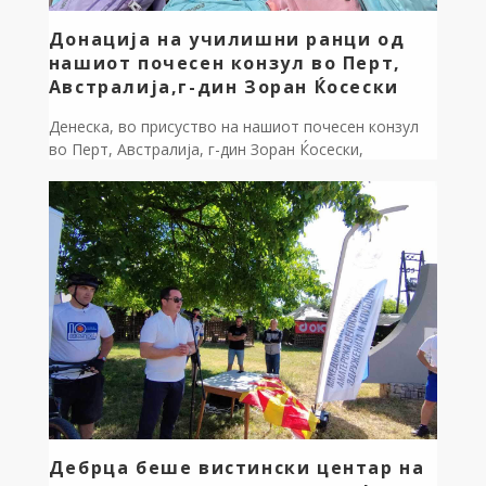
Донација на училишни ранци од
нашиот почесен конзул во Перт,
Австралија,г-дин Зоран Ќосески
Денеска, во присуство на нашиот почесен конзул
во Перт, Австралија, г-дин Зоран Ќосески,
примивме донација која навистина топли срца.
Сите наши 17 првачиња добија прекрасни, целосно
опремени училишни ранчиња со сиот потребен
прибор за успешен старт на нивната најубава
животна авантура! Ова е дело на г-дин Драган
Капинков, наш иселеник по потекло од битолско
Цапари […]
Дебрца беше вистински центар на