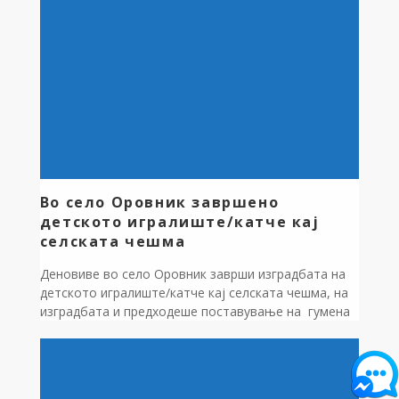
Комисијата составена од: Билјана Суклоска
Милошеска како претседател-вработена во
општина Дебрца, Даниел Паункоски како член-
вработен во општина Дебрца и Крсте Јорданоски –
член на Советот на општина Дебрца, формирана
со Решение бр.09-402/2 од 18.03.2025 година,
изврши увид на поднесените документи од страна
на кандидатите и согласно Правилнникот за
доделување стипендии на редовни студенти на
запишани […]
Во село Оровник завршено
детското игралиште/катче кај
селската чешма
Деновиве во село Оровник заврши изградбата на
детското игралиште/катче кај селската чешма, на
изградбата и предходеше поставување на гумена
подлога, поставување на детски реквизити,
обложување на влезни скали со камени плочки и
поставување на корпи за одпадоци. Средствата
за изградбата се обезбедени од Буџетот на