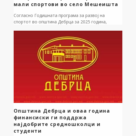
мали спортови во село Мешеишта
Согласно Годишната програма за развој на
спортот во општина Дебрца за 2025 година,
општината нарача изработка на техничка
документација,Основен проект за реконструкција
на отвореното спортско игралиште за мали
спортови во село Мешеишта. Со проектот се
планира поставување на нов асфалтен слој и слој
од тартан со д=1,3 см,демонтажа на постојната и
изградба на нова ограда […]
Општина Дебрца и оваа година
финансиски ги поддржа
најдобрите средношколци и
студенти