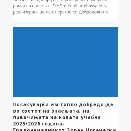
рамки на проектот EcoFire Youth Ambassadors,
реализирана во партнерство со Доброволните
противпожарни организации од Охрид и Дебрца и
со активно учество на локални чинители. Проектот
е финансиран преку Landscape Fire Management in
the Western Balkans Programme (LFMWB),
имплементиран од Farmahem, а негов носител е
Здружението за екологија ЕКОМЕНЛОГ […]
Посакувајќи им топло добредојде
во светот на знаењата, на
првачињата на новата учебна
2025/2026 година-
Градоначалникот Зоран Ногачески