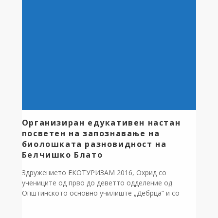
приоритет. Ве повикуваме да се вклучите, со
вашите идеи, предлози и сугестии, пополнувајќи го
соодветниот формулар во прилог на овој текст.
Посочете ги клучните […]
Организиран едукативен настан
посветен на запознавање на
биолошката разновидност на
Белчишко Блато
Здружението ЕКОТУРИЗАМ 2016, Охрид со
учениците од прво до деветто одделение од
Општинското основно училиште „Дебрца“ и со
поддршка од Општина Дебрца, организираше
едукативен настан посветен на запознавање на