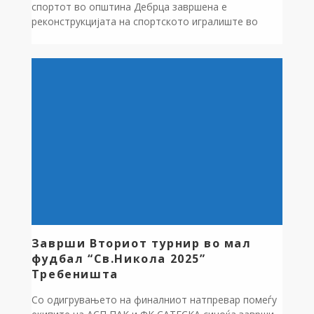
спортот во општина Дебрца завршена е
реконструкцијата на спортското игралиште во
рамките на ООУ “Дебрца” Белчишта. Поставена е
нова асфалтна подлога,на површина од 998 м2.
Средствата во износ од 1.426.226 денари се
обезбедени од Буџетот на општината за 2025
година.
Заврши Вториот турнир во мал
фудбал “Св.Никола 2025”
Требеништа
Со одигрувањето на финалниот натпревар помеѓу