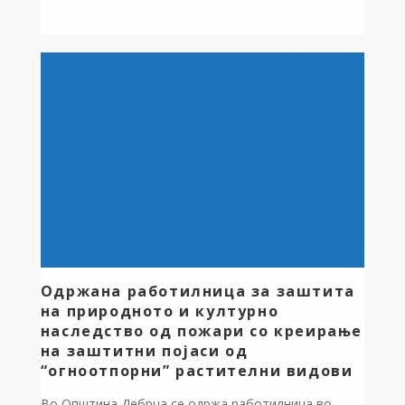
првиот мандат како партиски, а вториот како
независен кандидат. Секогаш сум верувал дека два
мандати се доволни човек да ја докаже својата
визија и да остави зад […]
Одржана рaботилница за заштита
на природното и културно
наследство од пожари со креирање
на заштитни појаси од
“огноотпорни” растителни видови
Во Општина Дебрца се одржа работилница во