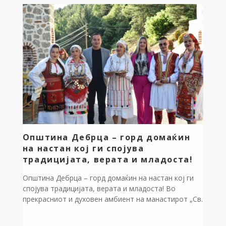
младите преземаат одговорност, резултатот не е
само дебата, туку јасен план за акција. Заедно со
Вахид Мемед и младинскиот лидер Ивана Левеска,
ги мапиравме клучните столбови на […]
Општина Дебрца – горд домаќин
на настан кој ги спојува
традицијата, верата и младоста!
Општина Дебрца – горд домаќин на настан кој ги
спојува традицијата, верата и младоста! Во
прекрасниот и духовен амбиент на манастирот „Св.
Недела“ во селото Оровник, синоќа имавме чест да
бидеме домаќини на еден навистина исклучителен