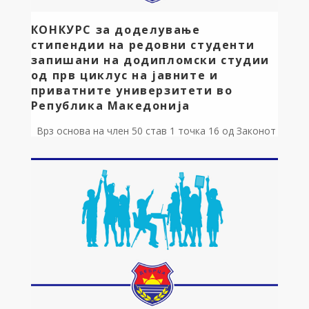
КОНКУРС за доделување
стипендии на редовни студенти
запишани на додипломски студии
од прв циклус на јавните и
приватните универзитети во
Република Македонија
Врз основа на член 50 став 1 точка 16 од Законот
за локална самоуправа „(Сл.весник на РМ“ бр.5/02),
член 39 став 1 точка 9 од Статутот на Општина
Дебрца, како и Правилникот за доделување
стипендии на редовни студенти запишани на
додипломски студии од прв циклус на јавните и
приватните универзитети во Република
Македонија број […]