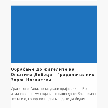
биолошката разновидност на Белчишко Блато.
Учениците имаа можност да се запознаат со дел
од богатото био-разнообразие на блатото, да
идентификуваат растенија и животни, а во
вториот […]
Обраќање до жителите на
Општина Дебрца – Градоначалник
Зоран Ногачески
Драги сограѓани, почитувани пријатели, Во
изминативе осум години, со ваша доверба, ја имав
честа и одговорноста два мандати да бидам
градоначалник на нашата општина Дебрца –