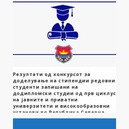
Комисијата составена од: Билјана Суклоска
Милошеска како претседател-вработена во
општина Дебрца, Даниел Паункоски како член-
вработен во општина Дебрца и Крсте Јорданоски –
член на Советот на општина Дебрца, формирана
со Решение бр.09-402/2 од 18.03.2025 година,
изврши увид на поднесените документи од страна
на кандидатите и согласно Правилнникот за
доделување стипендии на одлични ученици од
општина […]
Резултати од конкурсот за
доделување на стипендии редовни
студенти запишани на
додипломски студии од прв циклус
на јавните и приватни
универзитети и високообразовни
установи во Република Северна
Македонија за студиска 2024/25