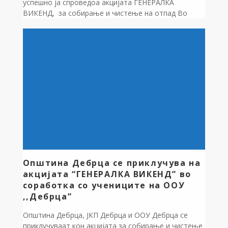
успешно ја спроведоа акцијата ГЕНЕРАЛКА
ВИКЕНД, за собирање и чистење на отпад Во
организација на “МЕН EНД МАУНТЕН. Aкција се
одржа на повеќе локации, група составена од
Учениците на ООУ,, Дебрца” Наставниците
техничкиот пероснал на ООУ,,Дебрца”, пристапија
на чистење на повеќе локации во општината.
Собраниот одпад е соодветно складиран […]
Oпштина Дебрца се приклучува на
акцијата “ГЕНЕРАЛКА ВИКЕНД” во
соработка со учениците на ООУ
,,Дебрца”
Општина Дебрца, ЈКП Дебрца и ООУ Дебрца се
приклучуваат кон акцијата за собирање и чистење