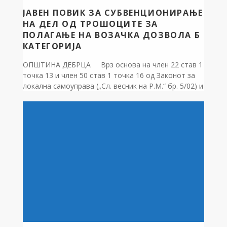
ЈАВЕН ПОВИК ЗА СУБВЕНЦИОНИРАЊЕ
НА ДЕЛ ОД ТРОШОЦИТЕ ЗА
ПОЛАГАЊЕ НА ВОЗАЧКА ДОЗВОЛА Б
КАТЕГОРИЈА
ОПШТИНА ДЕБРЦА Врз основа на член 22 став 1
точка 13 и член 50 став 1 точка 16 од Законот за
локална самоуправа („Сл. весник на Р.М.“ бр. 5/02) и
член 15 став 1 точка 13 од Статутот на Општина
Дебрца („Сл. гласник на општина Дебрца“ бр.
3/2005), Градоначалникот на Општина Дебрца
објавува: […]