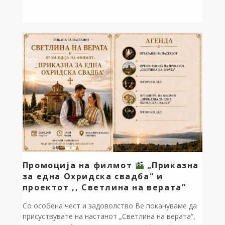
настан. Се одржа свечена промоција и проекција на
филмот „Приказна за една охридска свадба“, како и
презентација на проектот […]
Промоција на филмот
„Приказна
за една Охридска свадба“ и
проектот ,, Светлина на верата”
Со особена чест и задоволство Ве покануваме да
присуствувате на настанот „Светлина на верата“,