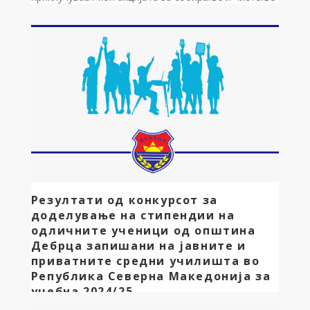
на одпад Во организација на “ МЕН ЕНД МАУНТЕН”,
на 09.05.2025 година каде е предвидено акцијата да
започне на пет локации и тоа: Училишниот двор на
ООУ,,Дебрца”-Село Белчишта, Училишниот двор на
ООУ,,Дебрца”-Село Лешани, Училишниот двор на
ООУ,,Дебрца”-Село Оровник, Училишниот двор […]
Резултати од конкурсот за
доделување на стипендии на
одличните ученици од општина
Дебрца запишани на јавните и
приватните средни училишта во
Република Северна Македонија за
учебна 2024/25