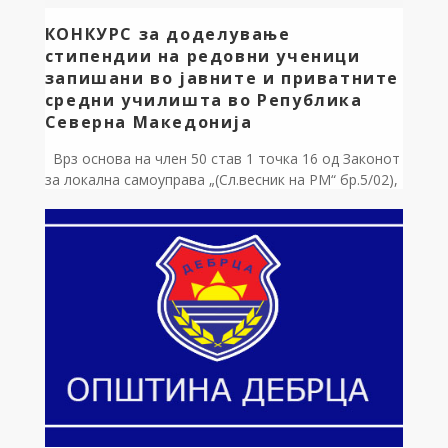
КОНКУРС за доделување
стипендии на редовни ученици
запишани во јавните и приватните
средни училишта во Република
Северна Македонија
Врз основа на член 50 став 1 точка 16 од Законот
за локална самоуправа „(Сл.весник на РМ“ бр.5/02),
член 39 став 1 точка 9 од Статутот на Општина
Дебрца, како и Правилникот за доделување
стипендии на редовни ученици запишани во јавните
и приватните средни училишта во Република
Северна Македонија, број 01-342/1 од 12.03.2026
година, […]