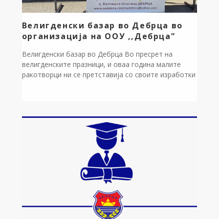
Велигденски базар во Дебрца во
организација на ООУ ,,Дебрца”
Велигденски базар во Дебрца Во пресрет на
велигденските празници, и оваа година малите
ракотворци ни се претставија со своите изработки
на Велигденскиот базар. Благодарност до
вработените во Општина Дебрца, како и до сите
наставници кои учествуваа во подготовките на
годинешниот базар. Купувајќи детски ракотворби,
ја поддржуваме нивната креативност и
оригиналност, но и им даваме поттик […]