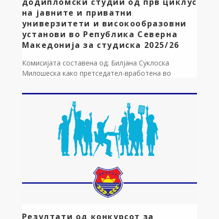
додипломски студии од прв циклус
на јавните и приватни
универзитети и високообразовни
установи во Република Северна
Македонија за студиска 2025/26
Комисијата составена од: Билјана Суклоска
Милошеска како претседател-вработена во
општина Дебрца, Даниел Паункоски како член-
вработен во општина Дебрца и Иван Стрезоски –
Претседател на Советот на општина Дебрца,
формирана со Решение бр.09-369/1 од 16.03.2026
година, изврши увид на поднесените документи од
страна на кандидатите и согласно Правилнникот
за доделување стипендии на редовни студенти на
запишани […]
Резултати од конкурсот за