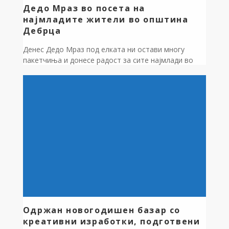
Дедо Мраз во посета на
најмладите жители во општина
Дебрца
Денес Дедо Мраз под елката ни остави многу
пакетчиња и донесе радост за сите најмлади во
Дебрца! Насмевки, радост и среќа за најмладите
жители, кои уживаа во секој момент. Ресторан
Орфеј ни донираше 250 пакетчиња за дечињата, со
љубов и внимание. Ова е уште еден доказ дека
заедно можеме да создадеме убави и топли
моменти […]
Одржан новогодишен базар со
креативни изработки, подготвени