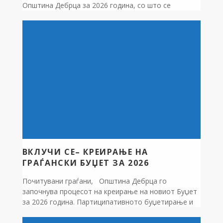
Општина Дебрца за 2026 година, со што се
создаваат услови за непречено функционирање на
општината и реализација на планираните
активности и проекти. Вкупниот проектиран буџет
за 2026 година изнесува 202 милиони денари, од
кои околу 88.146.663 милиони денари се
предвидени за реализација […]
ВКЛУЧИ СЕ– КРЕИРАЊЕ НА
ГРАЃАНСКИ БУЏЕТ ЗА 2026
Почитувани граѓани, Општина Дебрца го
започнува процесот на креирање на новиот Буџет
за 2026 година. Партиципативното буџетирање и
вклучувањето на граѓаните и граѓанските
организации при креирање на Буџетот е наш