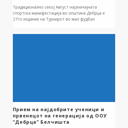
Традиционално секој Август најзначајната
спортска манифестација во општина Дебрца е
27то издание на Турнирот во мал фудбал
“Богородица Куп 2025” Волино,кој оваа година има
меморијален карактер и е во чест на прерано
починатиот волинец и голем поддржувач на ФК
“Сатеска” и “Богородица Купот”, Крсте Илинкоски.
Како генерален покровител општина Дебрца го
помогна турнирот со 80.000 […]
Прием на најдобрите ученици и
првенецот на генерација од ООУ
“Дебрца” Белчишта