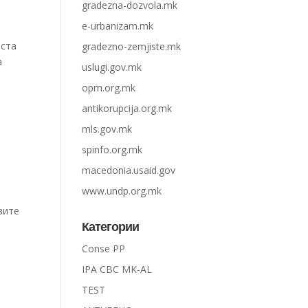
gradezna-dozvola.mk
e-urbanizam.mk
оста
gradezno-zemjiste.mk
а
uslugi.gov.mk
opm.org.mk
antikorupcija.org.mk
mls.gov.mk
spinfo.org.mk
macedonia.usaid.gov
www.undp.org.mk
вите
Категории
Conse PP
IPA CBC MK-AL
TEST