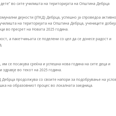
омунални дејности (ЈПКД) Дебрца, успешно ја спроведоа активн
е училишта на територијата на Општина Дебрца, учениците добиј
ци во пресрет на Новата 2025 година.
ност, а пакетчињата се поделени со цел да се донесе радост и
д.
 им се посакува среќна и успешна нова година на сите деца и
 и здравје во текот на 2025 година.
Д Дебрца продолжува со своите напори за подобрување на усло
ршка на образовниот процес во локалната заедница.