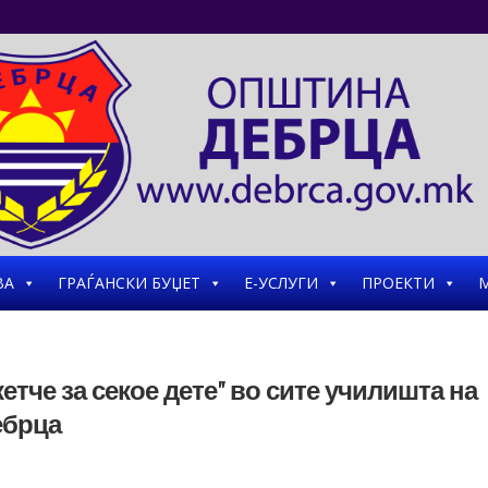
ВА
ГРАЃАНСКИ БУЏЕТ
Е-УСЛУГИ
ПРОЕКТИ
М
етче за секое дете” во сите училишта на
ебрца