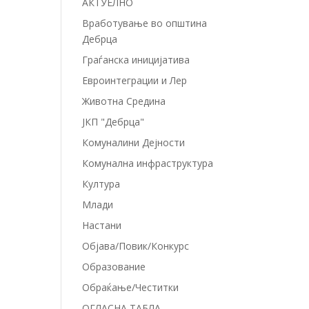
АКТУЕЛНО
Вработување во општина
Дебрца
Граѓанска иницијатива
Евроинтеграции и Лер
Животна Средина
ЈКП "Дебрца"
Комуналини Дејности
Комунална инфраструктура
Култура
Млади
Настани
Објава/Повик/Конкурс
Образование
Обраќање/Честитки
ОГЛАСНА ТАБЛА