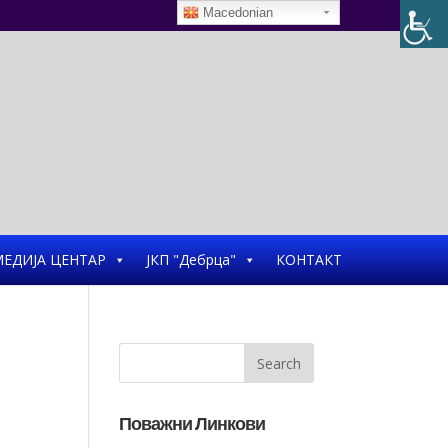
Macedonian
ЕДИЈА ЦЕНТАР
ЈКП "Дебрца"
КОНТАКТ
Поважни Линкови