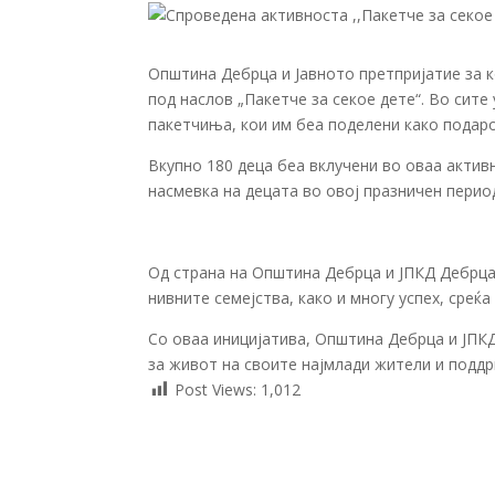
Општина Дебрца и Јавнотo претпријатие за к
под наслов „Пакетче за секое дете“. Во сит
пакетчиња, кои им беа поделени како подаро
Вкупно 180 деца беа вклучени во оваа актив
насмевка на децата во овој празничен перио
Од страна на Општина Дебрца и ЈПКД Дебрца,
нивните семејства, како и многу успех, среќа
Со оваа иницијатива, Општина Дебрца и ЈПК
за живот на своите најмлади жители и подд
Post Views:
1,012