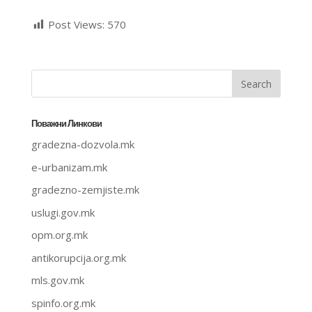
Post Views:
570
Поважни Линкови
gradezna-dozvola.mk
e-urbanizam.mk
gradezno-zemjiste.mk
uslugi.gov.mk
opm.org.mk
antikorupcija.org.mk
mls.gov.mk
spinfo.org.mk