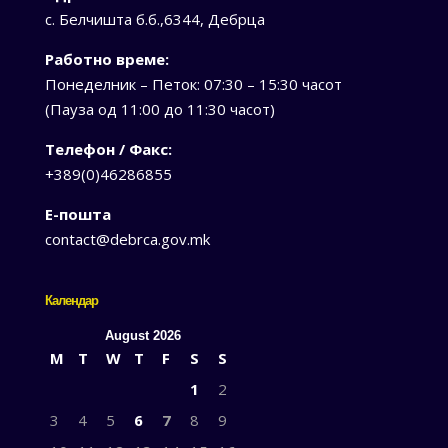
с. Белчишта б.б.,6344, Дебрца
Работно време:
Понеделник – Петок: 07:30 – 15:30 часот
(Пауза од 11:00 до 11:30 часот)
Телефон / Факс:
+389(0)46286855
Е-пошта
contact@debrca.gov.mk
Календар
August 2026
M
T
W
T
F
S
S
1
2
3
4
5
6
7
8
9