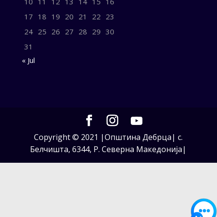
10
11
12
13
14
15
16
17
18
19
20
21
22
23
24
25
26
27
28
29
30
31
« Jul
Copyright © 2021 |Општина Дебрца| с.
Белчишта, 6344, Р. Северна Македонија|