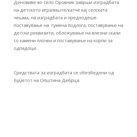
Деновиве во село Оровник заврши изградбата
на детското игралиште/катче кај селската
чешма, на изградбата и предходеше
поставување на гумена подлога, поставување на
детски реквизити, обложување на влезни скали
со камени плочки и поставување на корпи за
одпадоци.
Средствата за изградбата се обезбедени од
Буџетот на Општина Дебрца.