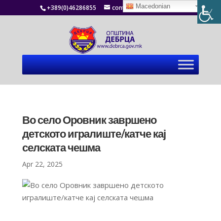
Macedonian
+389(0)46286855
contact@debrca.gov.mk
Во село Оровник завршено
детското игралиште/катче кај
селската чешма
Apr 22, 2025