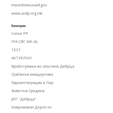
macedonia.usaid.gov
www.undp.org.mk
Категории
Conse PP
IPA CBC MK-AL
TEST
АКТУЕЛНО
Вработување во општина Дебрца
Граѓанска иницијатива
Евроинтеграции и Лер
Животна Средина
ЈКП "Дебрца"
Комуналини Дејности