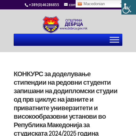
Macedonian
+389(0)46286855
contact@debrca.gov.mk
КОНКУРС за доделување
стипендии на редовни студенти
запишани на додипломски студии
од прв циклус на јавните и
приватните универзитети и
високообразовни установи во
Република Македонија за
студиската 2024/2025 година