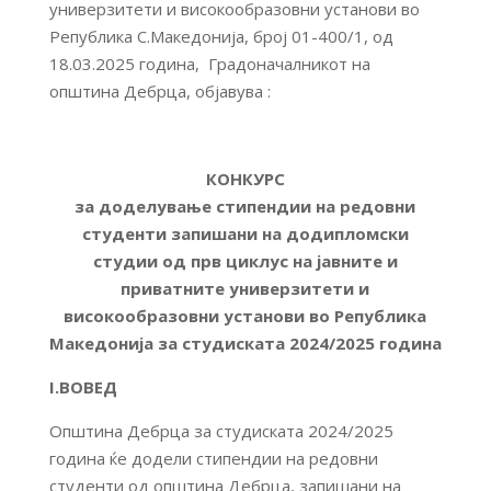
универзитети и високообразовни установи во
Република С.Македонија, број 01-400/1, од
18.03.2025 година, Градоначалникот на
општина Дебрца, објавува :
КОНКУРС
за доделување стипендии на редовни
студенти запишани на додипломски
студии од прв циклус на јавните и
приватните универзитети и
високообразовни установи во Република
Македонија
за студиската 202
4
/202
5
година
I.ВОВЕД
Општина Дебрца за студиската 2024/2025
година ќе додели стипендии на редовни
студенти од општина Дебрца, запишани на