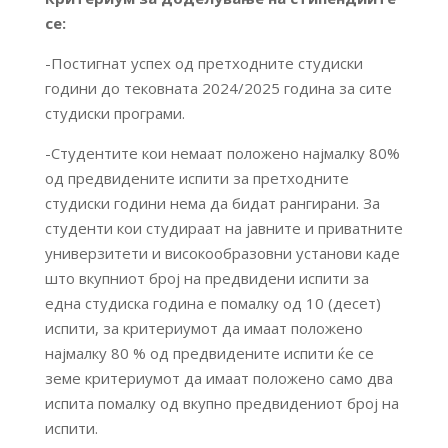
се:
-Постигнат успех од претходните студиски
години до тековната 2024/2025 година за сите
студиски програми.
-Студентите кои немаат положено најмалку 80%
од предвидените испити за претходните
студиски години нема да бидат рангирани. За
студенти кои студираат на јавните и приватните
универзитети и високообразовни установи каде
што вкупниот број на предвидени испити за
една студиска година е помалку од 10 (десет)
испити, за критериумот да имаат положено
најмалку 80 % од предвидените испити ќе се
земе критериумот да имаат положено само два
испита помалку од вкупно предвидениот број на
испити.