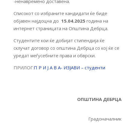
-ненавремено доставена.
Списокот со избраните кандидати ќе бидe
објавен најдоцна до
15.04.2025
година на
интернет страницата на Општина Дебрца.
Студентите кои ќе добијат стипендија ќе
склучат договор со општина Дебрца со кој ќе се
уредат меѓусебните права и обврски.
ПРИЛОГ:
П Р И Ј А В А- ИЗЈАВИ – студенти
ОПШТИНА ДЕБРЦА
Градоначалник