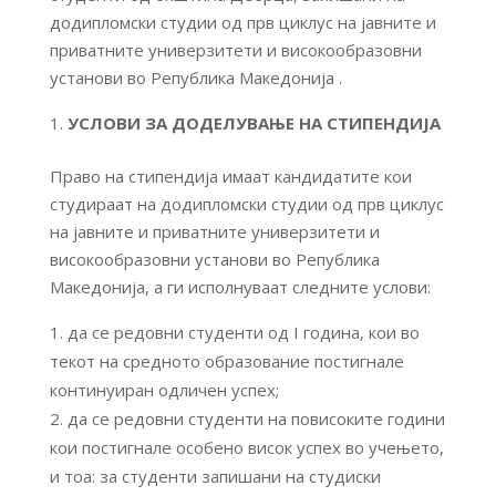
додипломски студии од прв циклус на јавните и
приватните универзитети и високообразовни
установи во Република Македонија .
УСЛОВИ ЗА ДОДЕЛУВАЊЕ НА СТИПЕНДИЈА
Право на стипендија имаат кандидатите кои
студираат на додипломски студии од прв циклус
на јавните и приватните универзитети и
високообразовни установи во Република
Македонија, а ги исполнуваат следните услови:
да се редовни студенти од I година, кои во
текот на средното образование постигнале
континуиран одличен успех;
да се редовни студенти на повисоките години
кои постигнале особено висок успех во учењето,
и тоа: за студенти запишани на студиски