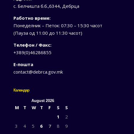
с. Белчишта б.б.,6344, Дебрца
Работно време:
Понеделник – Петок: 07:30 – 15:30 часот
(Пауза од 11:00 до 11:30 часот)
Телефон / Факс:
+389(0)46286855
Е-пошта
contact@debrca.gov.mk
Календар
August 2026
M
T
W
T
F
S
S
1
2
3
4
5
6
7
8
9