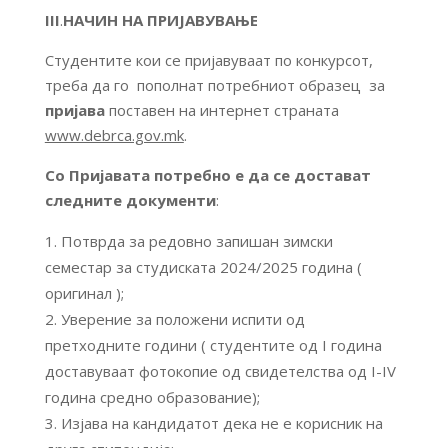
III
.
НАЧИН НА ПРИЈАВУВАЊЕ
Студентите кои се пријавуваат по конкурсот,
треба да го пополнат потребниот образец за
пријава
поставен на интернет страната
www.debrca.gov.mk
.
Со Пријавата потребно е да се достават
следните документи
:
Потврда за редовно запишан зимски
семестар за студиската 2024/2025 година (
оригинал );
Уверение за положени испити од
претходните години ( студентите од I година
доставуваат фотокопие од свидетелства од I-IV
година средно образование);
Изјава на кандидатот дека не е корисник на