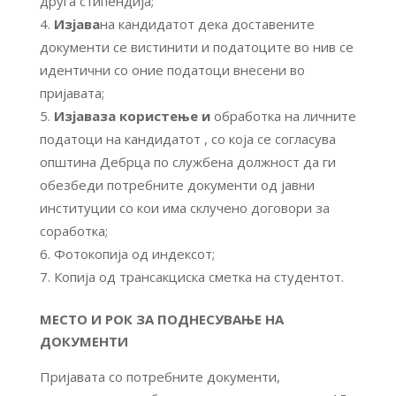
друга стипендија;
Изјава
на кандидатот дека доставените
документи се вистинити и податоците во нив се
идентични со оние податоци внесени во
пријавата;
Изјава
за користење и
обработка на личните
податоци на кандидатот , со која се согласува
општина Дебрца по службена должност да ги
обезбеди потребните документи од јавни
институции со кои има склучено договори за
соработка;
Фотокопија од индексот;
Копија од трансакциска сметка на студентот.
МЕСТО И РОК ЗА ПОДНЕСУВАЊЕ НА
ДОКУМЕНТИ
Пријавата со потребните документи,