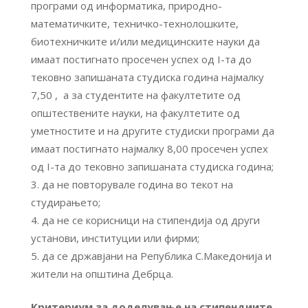
програми од информатика, природно-
математичките, техничко-технолошките,
биотехничките и/или медицинските науки да
имаат постигнато просечен успех од I-та до
тековно запишаната студиска година најмалку
7,50 , а за студентите на факултетите од
општествените науки, на факултетите од
уметностите и на другите студиски програми да
имаат постигнато најмалку 8,00 просечен успех
од I-та до тековно запишаната студиска година;
да не повторувале година во текот на
студирањето;
да не се корисници на стипендија од други
установи, институции или фирми;
да се државјани на Република С.Македонија и
жители на општина Дебрца.
Критериум за доделување на стипендиите