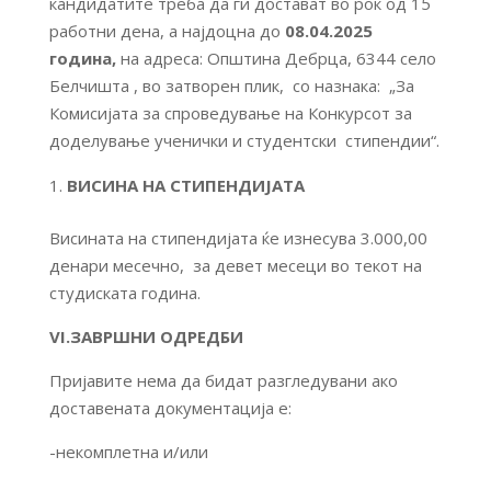
кандидатите треба да ги достават во рок од 15
работни дена, а најдоцна до
08.04.2025
година,
на адреса: Општина Дебрца, 6344 село
Белчишта , во затворен плик, со назнака: „За
Комисијата за спроведување на Конкурсот за
доделување ученички и студентски стипендии“.
ВИСИНА НА СТИПЕНДИЈАТА
Висината на стипендијата ќе изнесува 3.000,00
денари месечно, за девет месеци во текот на
студиската година.
VI.ЗАВРШНИ ОДРЕДБИ
Пријавите нема да бидат разгледувани ако
доставената документација е:
-некомплетна и/или