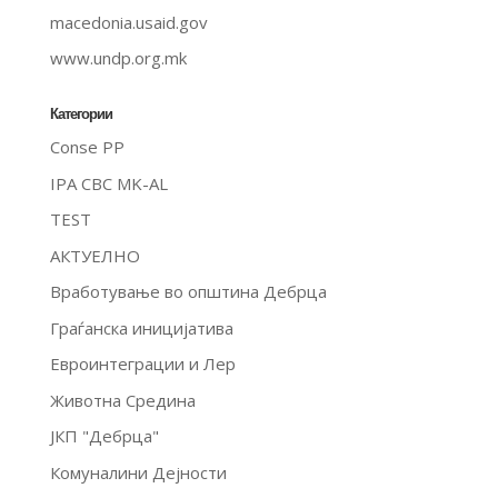
macedonia.usaid.gov
www.undp.org.mk
Категории
Conse PP
IPA CBC MK-AL
TEST
АКТУЕЛНО
Вработување во општина Дебрца
Граѓанска иницијатива
Евроинтеграции и Лер
Животна Средина
ЈКП "Дебрца"
Комуналини Дејности