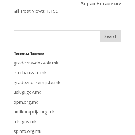
Зоран Ногачески
Post Views:
1,199
Поважни Линкови
gradezna-dozvola.mk
e-urbanizam.mk
gradezno-zemjiste.mk
uslugi.gov.mk
opm.org.mk
antikorupcija.org.mk
mls.gov.mk
spinfo.org.mk