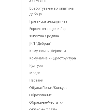
АКТУЕЛНО
Вработување во општина
Дебрца
Граѓанска иницијатива
Евроинтеграции и Лер
Животна Средина
ЈКП "Дебрца"
Комуналини Дејности
Комунална инфраструктура
Култура
Млади
Настани
Објава/Повик/Конкурс
Образование
Обраќање/Честитки
ОГЛАСНА ТАБЛА