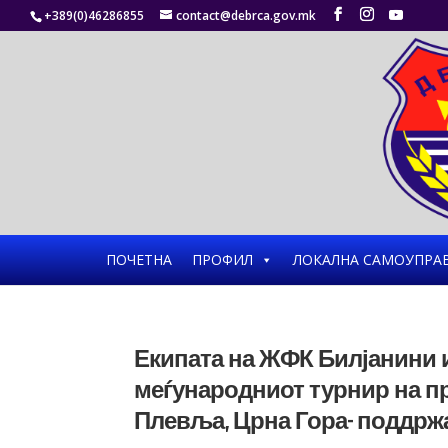
+389(0)46286855
contact@debrca.gov.mk
ПОЧЕТНА
ПРОФИЛ
ЛОКАЛНА САМОУПРА
Екипата на ЖФК Билјанини 
меѓународниот турнир на пр
Плевља, Црна Гора- поддрж