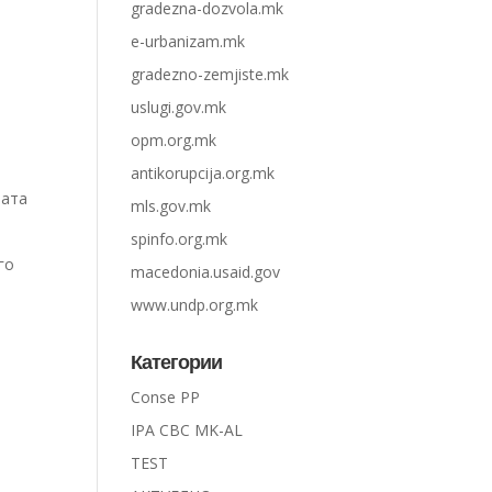
gradezna-dozvola.mk
e-urbanizam.mk
gradezno-zemjiste.mk
uslugi.gov.mk
opm.org.mk
antikorupcija.org.mk
пата
mls.gov.mk
spinfo.org.mk
го
macedonia.usaid.gov
www.undp.org.mk
Категории
Conse PP
IPA CBC MK-AL
TEST