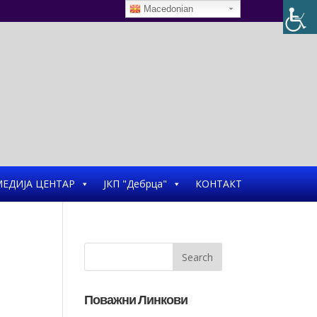
Macedonian
ЕДИЈА ЦЕНТАР
ЈКП "Дебрца"
КОНТАКТ
Поважни Линкови