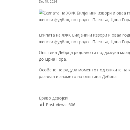
Dec 19, 2024
Екипата на ЖФК Билјанини извори и оваа год
женски фудбал, во градот Плевља, Црна Гор
Општина Дебрца редовно ги поддржува млади
до Црна Гора.
Особено не радува моментот од сликите на 
развеаа и знамето на општина Дебрца.
Браво девојки!
Post Views:
606