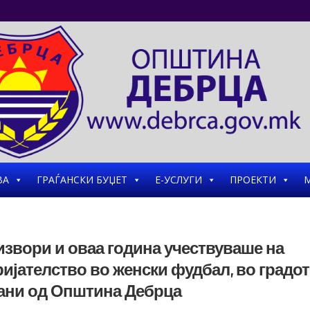
ВА
ГРАЃАНСКИ БУЏЕТ
Е-УСЛУГИ
ПРОЕКТИ
М
извори и оваа година учествуваше на
ијателство во женски фудбал, во градот
ани од Општина Дебрца