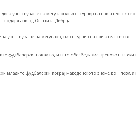
ина учествуваше на меѓународниот турнир на пријателство во
а.
те фудбалерки и оваа година го обезбедивме превозот на еки
кои младите фудбалерки покрај македонското знаме во Плевља 