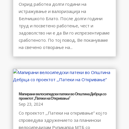
Охрид работеа долги години на
истражување и валоризација на
Белчишкото Блато. После долги години
труд и посветено работење, чест и
задоволство ни е да Ви го испрезентираме
сработеното. По тој повод, Ве покануваме
на свечено отворање на...
Мапирани велосипедски патеки во Општина Дебрца со
проектот ,,Патеки на Откривање”
Sep 23, 2024
Со проектот ,,Патеки на откривање” кој го
спроведува здружението за планински
велосипедизам Рупикапра МТБ со