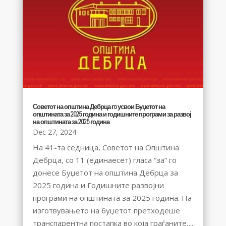
Советот на општина Дебрца гo усвои Буџетот на
општината за 2025 година и годишните програми за развој
на општината за 2025 година
Dec 27, 2024
На 41-та седница, Советот на Општина
Дебрца, со 11 (единаесет) гласа “за” го
донесе Буџетот на општина Дебрца за
2025 година и Годишните развојни
програми на општината за 2025 година. На
изготвувањето на буџетот претходеше
транспарентна постапка во која граѓаните,...