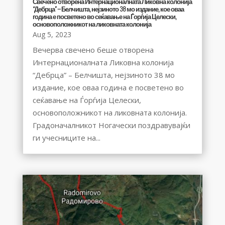
Свечено отворена Интернационалната Ликовна колонија
“Дебрца” – Белчишта, нејзиното 38 мо издание, кое оваа
година е посветено во сеќавање на Ѓорѓија Целески,
основоположникот на ликовната колонија
Aug 5, 2023
Вечерва свечено беше отворена
Интернационалната Ликовна колонија
“Дебрца” – Белчишта, нејзиното 38 мо
издание, кое оваа година е посветено во
сеќавање на Ѓорѓија Целески,
основоположникот на ликовната колонија.
Градоначалникот Ногачески поздравувајќи
ги учесниците на...