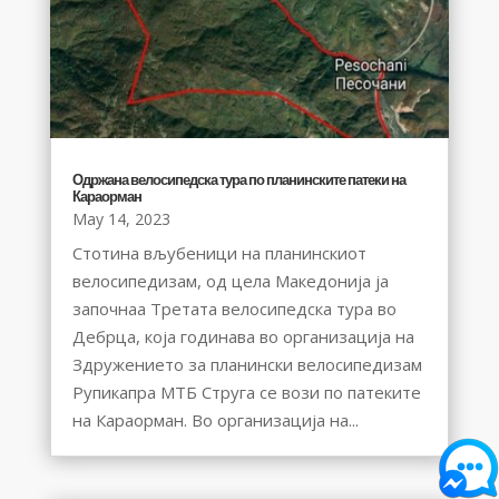
Одржана велосипедска тура по планинските патеки на
Караорман
May 14, 2023
Стотина вљубеници на планинскиот
велосипедизам, од цела Македонија ја
започнаа Третата велосипедска тура во
Дебрца, која годинава во организација на
Здружението за планински велосипедизам
Рупикапра МТБ Струга се вози по патеките
на Караорман. Во организација на...