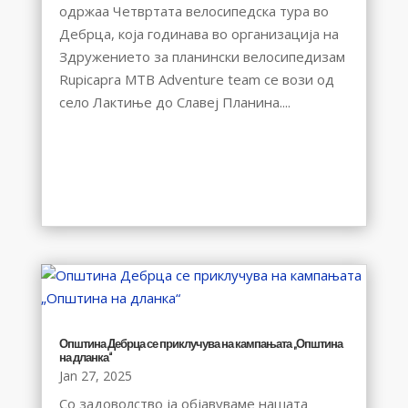
одржаа Четвртата велосипедска тура во
Дебрца, која годинава во организација на
Здружението за планински велосипедизам
Rupicapra MTB Adventure team се вози од
село Лактиње до Славеј Планина....
Општина Дебрца се приклучува на кампањата „Општина
на дланка“
Jan 27, 2025
Со задоволство ја објавуваме нашата