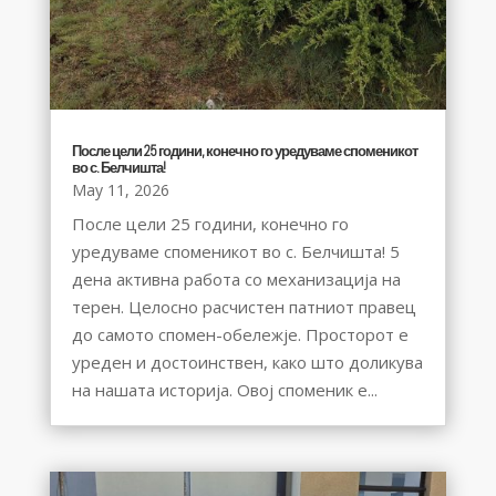
После цели 25 години, конечно го уредуваме споменикот
во с. Белчишта!
May 11, 2026
После цели 25 години, конечно го
уредуваме споменикот во с. Белчишта! 5
дена активна работа со механизација на
терен. Целосно расчистен патниот правец
до самото спомен-обележје. Просторот е
уреден и достоинствен, како што доликува
на нашата историја. Овој споменик е...