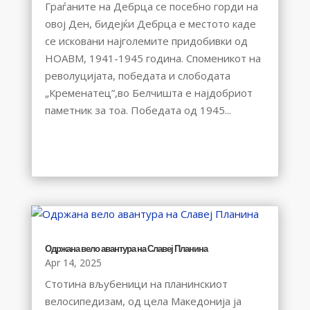
Граѓаните на Дебрца се посебно горди на
овој Ден, бидејќи Дебрца е местото каде
се исковани најголемите придобивки од
НОАВМ, 1941-1945 година. Споменикот на
револуцијата, победата и слободата
„Кременатец”,во Белчишта е најдобриот
паметник за тоа. Победата од 1945...
Одржана вело авантура на Славеј Планина
Apr 14, 2025
Стотина вљубеници на планинскиот
велосипедизам, од цела Македонија ја