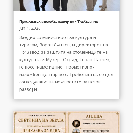
Промотивно-изложбен центар во с. Требеништа
Jun 4, 2026
Заедно со министерот за култура и
туризам, Зоран Љутков, и директорот на
НУ Завод за заштита на спомениците на
културата и Музеј – Охрид, Горан Патчев,
го посетивме идниот промотивно-
изложбен центар во с. Требеништа, со цел
согледување на можностите за негов
развој и...