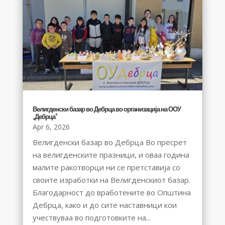
Велигденски базар во Дебрца во организација на ООУ
,,Дебрца”
Apr 6, 2026
Велигденски базар во Дебрца Во пресрет
на велигденските празници, и оваа година
малите ракотворци ни се претставија со
своите изработки на Велигденскиот базар.
Благодарност до вработените во Општина
Дебрца, како и до сите наставници кои
учествуваа во подготовките на...