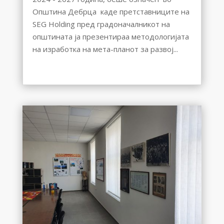
Општина Дебрца каде претставниците на
SEG Holding пред градоначалникот на
општината ја презентираа методологијата
на изработка на мета-планот за развој...