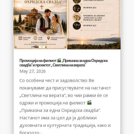
Промоција на филмот
„Приказна за една Охридска
свадба“ и проектот ,, Светлина на верата”
May 27, 2026
Со особена чест и задоволство Ве
покануваме да присуствувате на настанот
„Светлина на верата“, во чии рамки ќе се
одржи и промоција на филмот
„Приказна за една Охридска свадба“.
Настанот има за цел да ја доближи
духовната и културната традиција, како и
богатото...