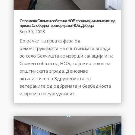
Опремена Спомен собата на НОБ со значајни моменти од
првата Слободна територија на НОБ, Дебрца
Sep 30, 2023
Во рамки на првата фаза од
реконструкцијата на општинската зграда
во село Белчишта се изврши санација и на
Спомен собата од НОБ, која е во склоп на
општинската зграда. Деновиве
активистите на Здружението на
ветераните од одбраната и безбедноста
извршија преуредување...