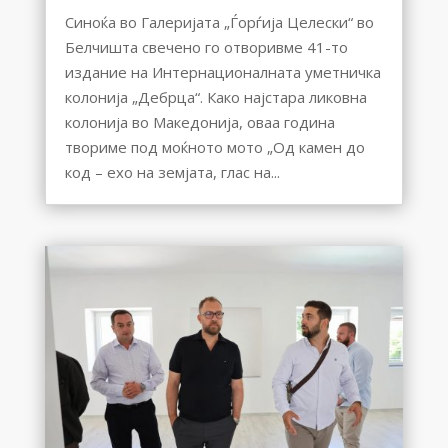
Синоќа во Галеријата „Ѓорѓија Целески“ во
Белчишта свечено го отворивме 41-то
издание на Интернационалната уметничка
колонија „Дебрца“. Како најстара ликовна
колонија во Македонија, оваа година
твориме под моќното мото „Од камен до
код – ехо на земјата, глас на...