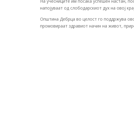
На учесниците им посака успешен настан, по
напојуваат од слободарскиот дух на овој крај
Општина Дебрца во целост го поддржува овој
промовираат здравиот начин на живот, прир