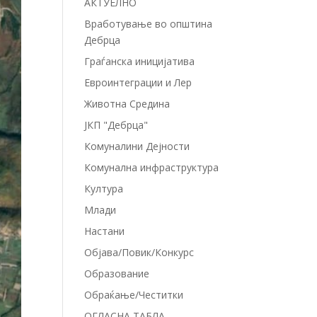
АКТУЕЛНО
Вработување во општина
Дебрца
Граѓанска иницијатива
Евроинтеграции и Лер
Животна Средина
ЈКП "Дебрца"
Комуналини Дејности
Комунална инфраструктура
Култура
Млади
Настани
Објава/Повик/Конкурс
Образование
Обраќање/Честитки
ОГЛАСНА ТАБЛА