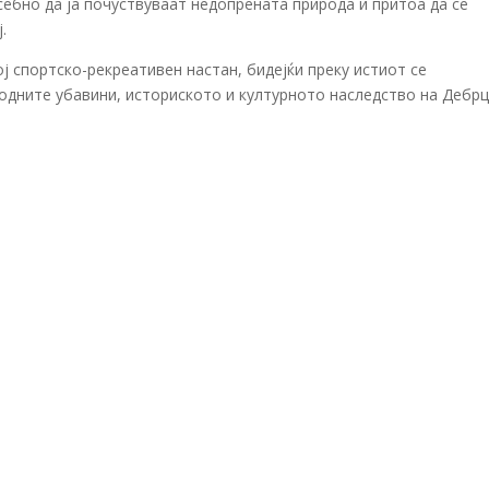
себно да ја почуствуваат недопрената природа и притоа да се
.
 спортско-рекреативен настан, бидејќи преку истиот се
одните убавини, историското и културното наследство на Дебрц