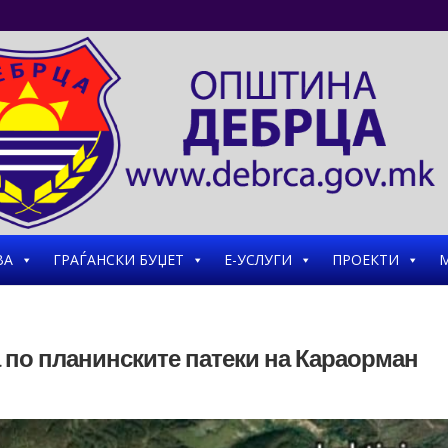
ВА
ГРАЃАНСКИ БУЏЕТ
Е-УСЛУГИ
ПРОЕКТИ
М
 по планинските патеки на Караорман