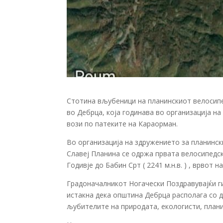
Стотина вљубеници на планинскиот велосипе
во Дебрца, која годинава во организација н
вози по патеките на Караорман.
Во организација на здружението за планинск
Славеј Планина се одржа првата велосипедск
Годивје до Бабин Срт ( 2241 м.н.в. ) , врвот н
Градоначалникот Ногачески Поздравувајќи г
истакна дека општина Дебрца располага со д
љубителите на природата, екологисти, план