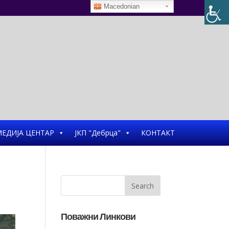
Macedonian
ЕДИЈА ЦЕНТАР
ЈКП "Дебрца"
КОНТАКТ
Поважни Линкови