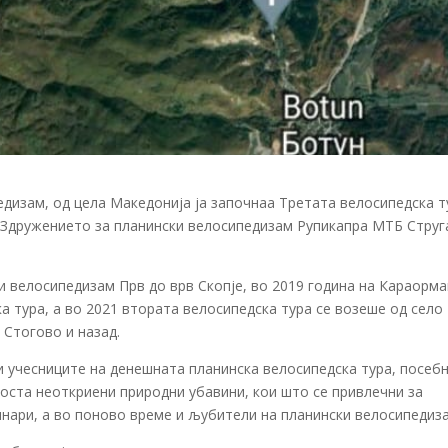
дизам, од цела Македонија ја започнаа Третата велосипедска т
а Здружението за планински велосипедизам Рупикапра МТБ Струг
и велосипедизам Прв до врв Скопје, во 2019 година на Караорма
а тура, а во 2021 втората велосипедска тура се возеше од село
а Стогово и назад.
и учесниците на денешната планинска велосипедска тура, посеб
оста неоткриени природни убавини, кои што се привлечни за
инари, а во поново време и љубители на планински велосипедиз