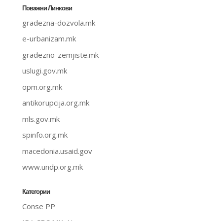
Поважни Линкови
gradezna-dozvola.mk
e-urbanizam.mk
gradezno-zemjiste.mk
uslugi.gov.mk
opm.org.mk
antikorupcija.org.mk
mls.gov.mk
spinfo.org.mk
macedonia.usaid.gov
www.undp.org.mk
Категории
Conse PP