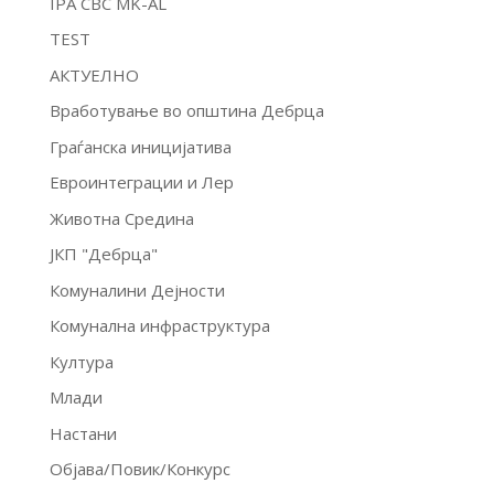
IPA CBC MK-AL
TEST
АКТУЕЛНО
Вработување во општина Дебрца
Граѓанска иницијатива
Евроинтеграции и Лер
Животна Средина
ЈКП "Дебрца"
Комуналини Дејности
Комунална инфраструктура
Култура
Млади
Настани
Објава/Повик/Конкурс