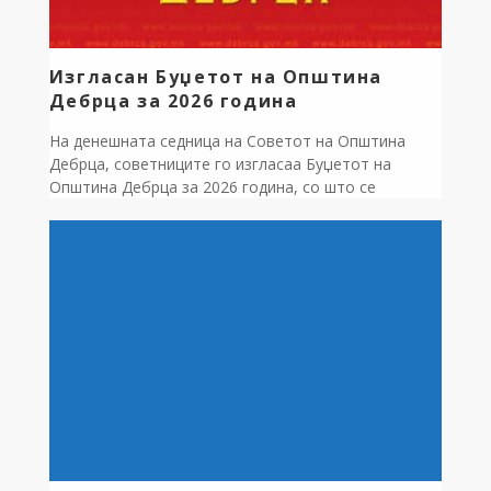
Изгласан Буџетот на Општина
Дебрца за 2026 година
На денешната седница на Советот на Општина
Дебрца, советниците го изгласаа Буџетот на
Општина Дебрца за 2026 година, со што се
создаваат услови за непречено функционирање на
општината и реализација на планираните
активности и проекти. Вкупниот проектиран буџет
за 2026 година изнесува 202 милиони денари, од
кои околу 88.146.663 милиони денари се
предвидени за реализација […]