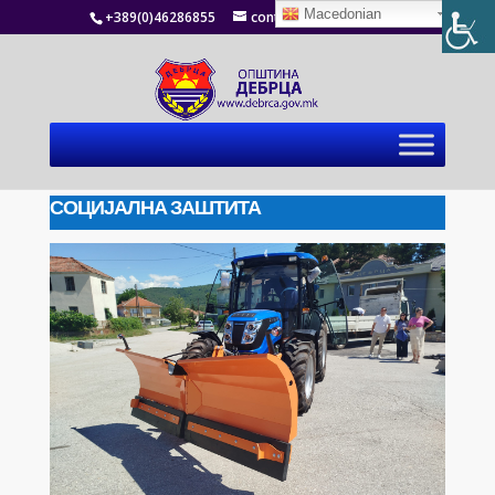
Macedonian
+389(0)46286855
contact@debrca.gov.mk
СОЦИЈАЛНА ЗАШТИТА