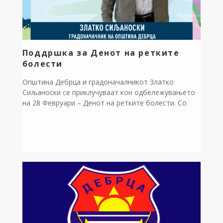
Поддршка за Денот на ретките
болести
Општина Дебрца и градоначалникот Златко
Сиљаноски се приклучуваат кон одбележувањето
на 28 Февруари – Денот на ретките болести. Со
оваа симболична поддршка, Општината испраќа
порака за солидарност, разбирање и инклузија на
лицата кои живеат со ретки болести и нивните
семејства. Мотото на кампањата „Ретко е да си
редок“ нè потсетува дека иако болестите се ретки,
[…]