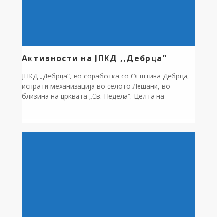
Активности на ЈПКД ,,Дебрца”
JПКД „Дебрца“, во соработка со Општина Дебрца,
испрати механизација во селото Лешани, во
близина на црквата „Св. Недела“. Целта на
активноста е изградба на потпорен ѕид кој ќе
придонесе за заштита и стабилизација на теренот
во овој дел од селото. Ова е уште еден пример за
нашата континуирана посветеност кон
подобрување на инфраструктурата и безбедноста
[…]