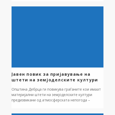
планински велосипедизам Rupicapra MTB Adventure
team се вози од село Лактиње до Славеј Планина.
Градоначалникот Зоран Ногачески Поздравувајќи
ги учесниците на планинска велосипедска тура,
посебно истакна дека општина Дебрца располага
со доста неоткриени […]
Јавен повик за пријавување на
штети на земјоделските култури
Општина Дебрца ги повикува граѓаните кои имаат
материјални штети на земјоделските култури
предизвикани од атмосферската непогода –
пролетен мраз, која ја зафати територијата на
општината на ден 07 и 08.04.2025 година да ја