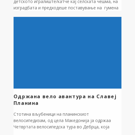
детското игралиште/катче кај селската чешма, на
изградбата и предходеше поставување на гумена
подлога, поставување на детски реквизити,
обложување на влезни скали со камени плочки и
поставување на корпи за одпадоци. Средствата
за изградбата се обезбедени од Буџетот на
Општина Дебрца.
Одржана вело авантура на Славеј
Планина
Стотина вљубеници на планинскиот
велосипедизам, од цела Македонија ја одржаа
Четвртата велосипедска тура во Дебрца, која
годинава во организација на Здружението за