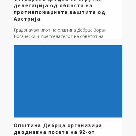
делегација од областа на
противпожарната заштита од
Австрија
Градоначалникот на општина Дебрца Зоран
Ногачески и претседателот на советот на
општината, Крсте Јорданоски остварија средба со
стручна делегација од областа на
противпожарната заштита од Австрија, составена
од Петер Логар, проект менаџер на Програмата за
поддршка на тиролската противпожарна бригада и
Јоханес Пап, Заменик командант на противпожарна
бригада на Тирол, Сојузна покраина на Австрија. На
[…]
Општина Дебрца организира
дводневна посета на 92-от