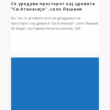
Се уредува просторот кај црквата
“Св.Атанасије” ,село Лешани
Во тек се активностите за уредување на
просторот кај црквата “Св.Атанасије” ,село Лешани.
Ќе бидат поставени бекатон плочки, 330
м2,травертин 35 м2, 3 канделабри, пет
клупи,садници. Вкупната вредност на работите
изнесува 1.164.170 денари, а средствата се
обезбедени од Буџетот на општината за 2025
година.