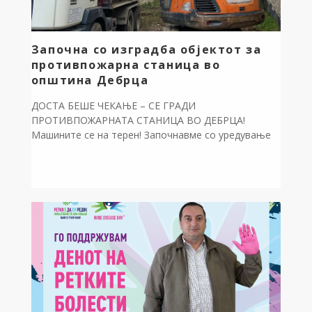
Започна со изградба објектот за
противпожарна станица во
општина Дебрца
ДОСТА БЕШЕ ЧЕКАЊЕ – СЕ ГРАДИ
ПРОТИВПОЖАРНАТА СТАНИЦА ВО ДЕБРЦА!
Машините се на терен! Започнавме со уредување
на просторот во склоп на општинската зграда во с.
Белчишта. На ова место, по цели 30 години празни
зборови, конечно ја градиме противпожарната
станица за нашето друштво „Ентузијаст“ – Дебрца.
За изградба на овој значаен објект, од
општинскиот […]