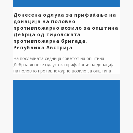
Донесена одлука за прифаќање на
донација на половно
противпожарно возило за општина
Дебрца од тиролската
противпожарна бригада,
Република Австрија
На последната седница советот на општина
Дебрца донесе одлука за прифаќање на донација
на половно противпожарно возило за општина
Дебрца од тиролската противпожарна бригада,
Република Австрија. Оваа Одлука следува по
средбата, која во месец Мај Градоначалникот
Зоран Ногачески заедно со претседателот на
советот на општината, Крсте Јорданоски
остварија со стручна делегација од областа на
противпожарната […]