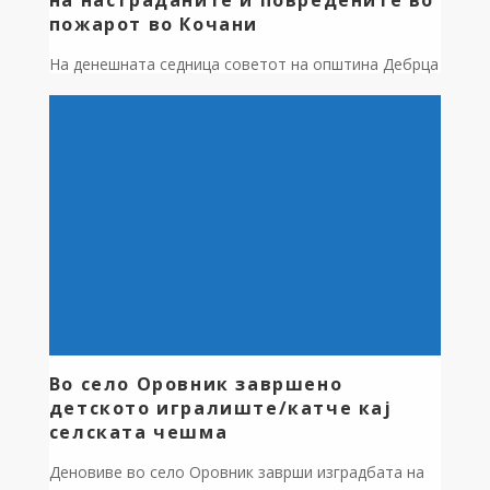
на настраданите и повредените во
пожарот во Кочани
На денешната седница советот на општина Дебрца
едногласно донесе одлука од Буџетот на
општината да се доделат 200.000 денари
финансиска помош за семејствата на настраданите
и повредените во пожарот во Кочани. Средствата
ќе бидат префрлени на наменската сметка за
донации на Црвениот крст.
Во село Оровник завршено
детското игралиште/катче кај
селската чешма
Деновиве во село Оровник заврши изградбата на