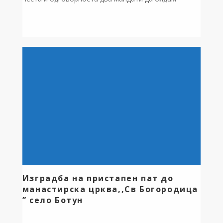
градоначалник на нашата општина Дебрца –
првиот мандат како партиски, а вториот како
независен кандидат. Секогаш сум верувал дека два
мандати се доволни човек да ја докаже својата
визија и да остави зад […]
Изградба на пристапен пат до
манастирска црква,,Св Богородица
” село Ботун