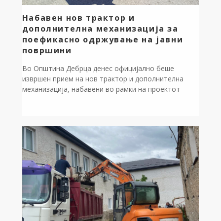
Набавен нов трактор и
дополнителна механизација за
поефикасно одржување на јавни
површини
Во Општина Дебрца денес официјално беше
извршен прием на нов трактор и дополнителна
механизација, набавени во рамки на проектот
„Опремување на ЈКП Дебрца“, кој се реализира
преку Центарот за развој на Југозападниот плански
регион, со поддршка од Министерството за
локална самоуправа. На приемот присуствуваа
градоначалникот на Општина Дебрца, Златко
Сиљаноски, и директорот на Центарот за […]