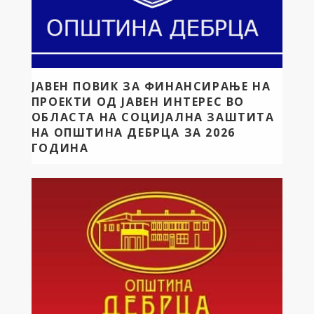
ЈАВЕН ПОВИК ЗА ФИНАНСИРАЊЕ НА
ПРОЕКТИ ОД ЈАВЕН ИНТЕРЕС ВО
ОБЛАСТА НА СОЦИЈАЛНА ЗАШТИТА
НА ОПШТИНА ДЕБРЦА ЗА 2026
ГОДИНА
ОПШТИНА ДЕБРЦА Врз основа на член 22 став 1
точка 7 и член 50 став 1 точка 16 од Законот за
локална самоуправа („Сл. весник на Р.М.“ бр. 5/02) и
член 15 став 1 точка 7 од Статутот на Општина
Дебрца („Сл. гласник на општина Дебрца“ бр.
3/2005), Градоначалникот на Општина Дебрца
објавува: […]