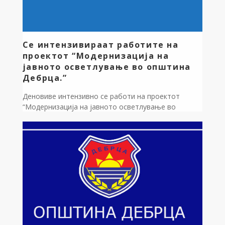
Се интензивираат работите на
проектот “Модернизација на
јавното осветлување во општина
Дебрца.”
Деновиве интензивно се работи на проектот
“Модернизација на јавното осветлување во
општина Дебрца.” Во оваа фаза ќе бидат
демонтирани старите улични светилки и поставени
нови лед светилки, вкупно 1.200,од кои 1100 од 30
вати, 50 од 50 вати и 50 од 70 вати. Започнавме од
село Оровник и одиме по ред. Вкупната вредност
на проектните […]