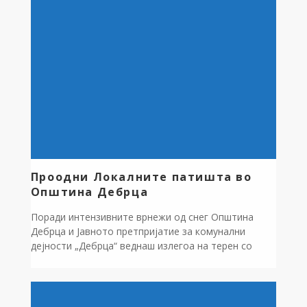
пријават штетата на своите земјоделски култури
до Комисијата за проценка на штети на општина
Дебрца. Барањето за пријавување на штета на
земјоделските […]
Проодни Локалните патишта во
Општина Дебрца
Поради интензивните врнежи од снег Општина
Дебрца и Јавното претпријатие за комунални
дејности „Дебрца“ веднаш излегоа на терен со
лесна механизација за чистење на снег се вложија
надчовечки напори до 01:40 после полноќ, но секое
село беше прочистено доколку дополнително е
потребно ќе се приклучат и останатите екипи и