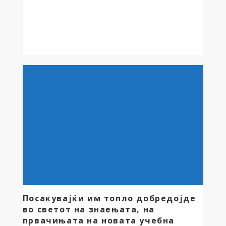
Посакувајќи им топло добредојде
во светот на знаењата, на
првачињата на новата учебна