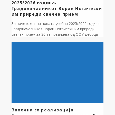
2025/2026 година-
Градоначалникот Зоран Ногачески
им приреди свечен прием
За почетокот на новата учебна 2025/2026 година –
Градоначалникот Зоран Ногачески им приреди
свечен прием за 20 те првачиња од ООУ Дебрца.
Посакувајќи им топло добредојде во светот на
знаењата, на првачињата им додели училишен
прибор, кој традиционално го донира фондацијата
„Капинков“ на Драган Капинков, бизнисмен од
Перт, Австралија, родум од битолското село
Цапари. Пред првачињата […]
Започна со реализација