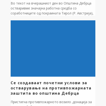
Во текот на вчерашниот ден во Општина Дебрца
остваривме значајна работна средба со
соработниците од покраината Тирол (Р. Австрија),
г-дин Петер Лотар и г-дин Јоханес Пап. Со особено
задоволство ја примивме нивната вредна донација
– противпожарно возило што значително ќе го
засили капацитетот на општината и волонтерската
противпожарна служба во справување со пожари
и кризнични […]
Се создаваат почетни услови за
остварување на противпожарната
заштита во општина Дебрца
Пристигна противпожарното возило ,донација за