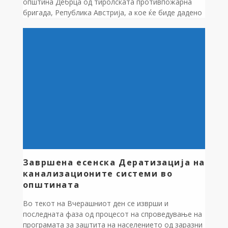
општина Дебрца од тиролската противпожарна
бригада, Република Австрија, а кое ќе биде дадено
на користење на новоформираното Доброволно
противпожарно друштво “Ентузијаст Дебрца.”
Градоначалникот на општина Дебрца Зоран
Ногачески изразува особена благодарност до
донаторот,Противпожарната бригада на Тирол,
Сојузна покраина на Австрија и до командирот на
ТППЕ Охрид,Борко Јанкулоски,кој со својот
несебичен […]
Завршена есенска Дератизација на
канализационите системи во
општината
Во текот на Вчерашниот ден се изврши и
последната фаза од процесот на спроведување на
програмата за заштита на населението од заразни