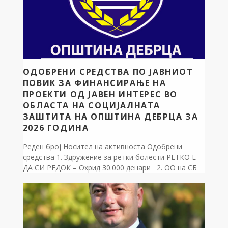
ОДОБРЕНИ СРЕДСТВА ПО ЈАВНИОТ
ПОВИК ЗА ФИНАНСИРАЊЕ НА
ПРОЕКТИ ОД ЈАВЕН ИНТЕРЕС ВО
ОБЛАСТА НА СОЦИЈАЛНАТА
ЗАШТИТА НА ОПШТИНА ДЕБРЦА ЗА
2026 ГОДИНА
Реден број Носител на активноста Одобрени
средства 1. Здружение за ретки болести РЕТКО Е
ДА СИ РЕДОК – Охрид 30.000 денари 2. ОО на СБ
од НОАВМ од Охрид и Дебрца 30.000 денари 3.
Здружение на лица со телесен инвалидитет од
Охрид и Дебрца МОБИЛНОСТ ОХРИД 1988 Охрид
30.000 денари Вкупно: […]