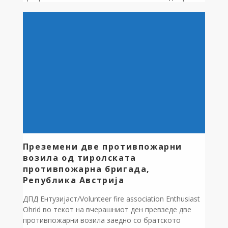
болести, се изврши дератизација на
канализационите системи во општината. Во
процесот на дератизација беа опфатени 920
шахти во населените места, Белчишта,
Регионален колектор од село Мешеишта до
Оровник, село Мешеишта, село Волино, Село […]
Преземени две противпожарни
возила од тиролската
противпожарна бригада,
Република Австрија
ДПД Ентузијаст/Volunteer fire association Enthusiast
Ohrid во текот на вчерашниот ден превзеде две
противпожарни возила заедно со братското