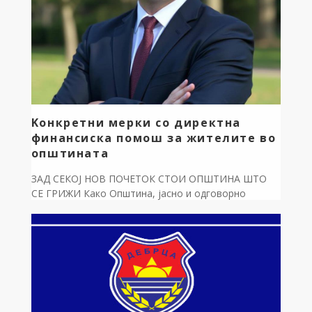
Kонкретни мерки со директна
финансиска помош за жителите во
општината
ЗАД СЕКОЈ НОВ ПОЧЕТОК СТОИ ОПШТИНА ШТО
СЕ ГРИЖИ Како Општина, јасно и одговорно
стоиме зад семејствата, младите и секој наш
сограѓанин на кого му е потребна поддршка. Затоа
воведуваме конкретни мерки со директна
финансиска помош: 100.000 денари за трето и
секое наредно новородено дете; 6.000 денари за
прво и второ новороденче; 30.000 денари
поддршка […]