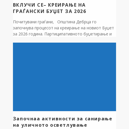
ВКЛУЧИ СЕ– КРЕИРАЊЕ НА
ГРАЃАНСКИ БУЏЕТ ЗА 2026
Почитувани граѓани, Општина Дебрца го
започнува процесот на креирање на новиот Буџет
за 2026 година. Партиципативното буџетирање и
вклучувањето на граѓаните и граѓанските
организации при креирање на Буџетот е наш
приоритет. Ве повикуваме да се вклучите, со
вашите идеи, предлози и сугестии, пополнувајќи го
соодветниот формулар во прилог на овој текст.
Посочете ги клучните […]
Започнаа активности за санирање
на уличното осветлување