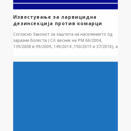
Известување за ларвицидна
дезинсекција против комарци
Согласно Законот за заштита на населението од
заразни болести ( Сл. весник на РМ 66/2004,
139/2008 и 99/2009, 149/2014 ,150/2015 и 37/2016), а
врз основа на одлуката на Советот на Општина
Дебрца за спроведување на превентивна
систематска дезинсекција на територијата на
општина Дебрца како општа противепидемиска
мерка , Општина Дебрца го издава следното
соопштение: Се […]