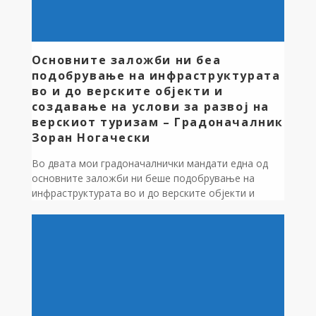
Основните заложби ни беа
подобрување на инфраструктурата
во и до верските објекти и
создавање на услови за развој на
верскиот туризам – Градоначалник
Зоран Ногачески
Во двата мои градоначалнички мандати една од
основните заложби ни беше подобрување на
инфраструктурата во и до верските објекти и
создавање на услови за развој на верскиот
туризам,за кој Дебрца е предодредена,поради
големиот број на верски објекти,од кои некои се
постари и со извонредно историско значење /
црквата “Св.Ѓорѓија” во Врбјани,”Св.Јован”, во
Слатино, “Сите Светии”, во […]