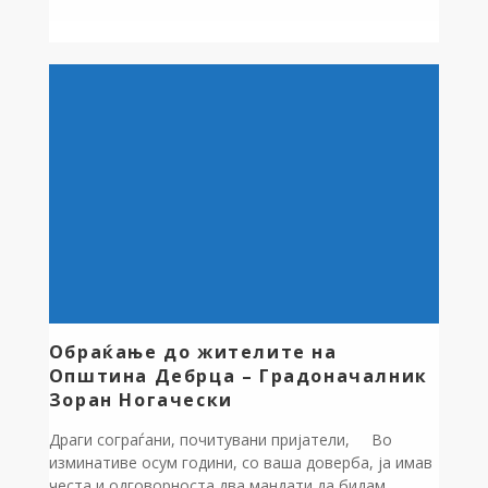
волонтерско здружение ДПД Ентузијаст
Дебрца/Volunteer fire association Enthusiast Debrca .
Ентузијаст прераснува во сериозна волонтерска
организација во југозападниот регион на
Македонија На свечената церемонија
организирана во Тирол, Ентузијаст прими вредна
донација од две противпожарни возила и со […]
Обраќање до жителите на
Општина Дебрца – Градоначалник
Зоран Ногачески
Драги сограѓани, почитувани пријатели, Во
изминативе осум години, со ваша доверба, ја имав
честа и одговорноста два мандати да бидам