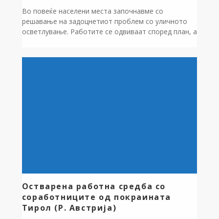
Во повеќе населени места започнавме со
решавање на задоцнетиот проблем со уличното
осветлување. Работите се одвиваат според план, а
зависно од временските услови, продолжуваме со
активности на терен. Нашата цел е до крајот на
оваа недела целосно да ги надминеме сите
забележани проблеми со осветлувањето и да
обезбедиме безбедни и осветлени улици за сите
жители […]
Остварена работна средба со
соработниците од покраината
Тирол (Р. Австрија)