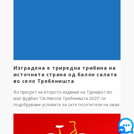
останатата механизација. Тимовите на терен
работеа […]
Изградена е триредна трибина на
источната страна од балон салата
во село Требеништа
Во пресрет на второто издание на Турнирот во
мал фудбал “Св.Никола Требеништа 2025” ги
подобруваме условите за сите посетители на оваа
спортска манифестација,односно на источната
страна од балон салата изградена е триредна
трибина,во должина од 36 метри. Вкупната
вредност на работите изнесува 1.121.180 денари,а