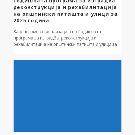
Годишната програма за изградба,
реконструкција и рехабилитација
на општински патишта и улици за
2025 година
Започнавме со реализација на Годишната
програма за изградба, реконструкција и
рехабилитација на општински патишта и улици за
2025 година. Завршена е: Рехабилитација /нов
асфалтен слој на улица во село Оровник,улицата
која поминува кај црквата “Св.Спас” и се поврзува
со новиот пристапен пат до клучка Аеродром
“Св.апостол Павле”,должина 420 метри,вредност
1.589.280 денари, Рехабилитација на улица во […]