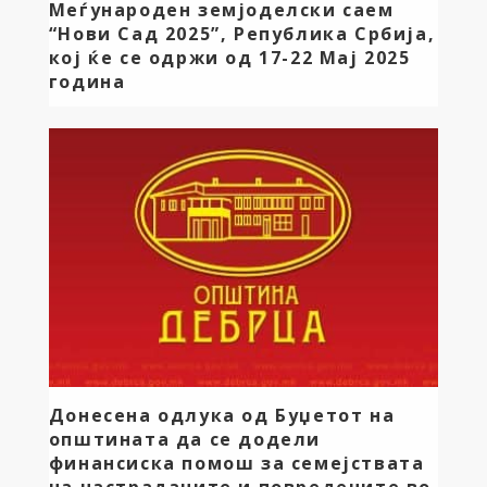
Меѓународен земјоделски саем
“Нови Сад 2025”, Република Србија,
кој ќе се одржи од 17-22 Мај 2025
година
Општина Дебрца организира дводневна посета на
92-от Меѓународен земјоделски саем “Нови Сад
2025”, Република Србија, кој ќе се одржи од 17-22
Мај 2025 година. Меѓународниот земјоделски саем
во Нови Сад е најголемиот саемски настан во
Србија и еден од најголемите во Европа во
областа на земјоделството. На него се
претставуваат најзначајните компании во
агроиндустријата, земјоделското […]
Донесена одлука од Буџетот на
општината да се додели
финансиска помош за семејствата