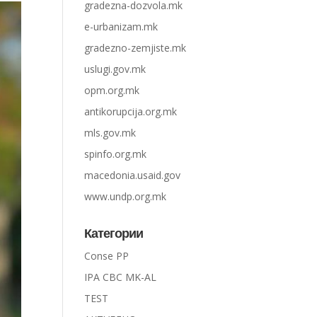
gradezna-dozvola.mk
e-urbanizam.mk
gradezno-zemjiste.mk
uslugi.gov.mk
opm.org.mk
antikorupcija.org.mk
mls.gov.mk
spinfo.org.mk
macedonia.usaid.gov
www.undp.org.mk
Категории
Conse PP
IPA CBC MK-AL
TEST