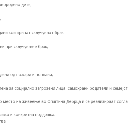
новородено дете;
;
ини кои првпат склучуваат брак;
ини при склучување брак;
дени од пожари и поплави;
иена за социјално загрозени лица, самохрани родители и семејс
о место на живеење во Општина Дебрца и се реализираат согл
грижа и конкретна поддршка.
тва.