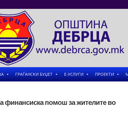
ВА
ГРАЃАНСКИ БУЏЕТ
Е-УСЛУГИ
ПРОЕКТИ
М
на финансиска помош за жителите во