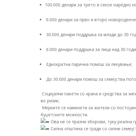
100.000 денари за трето и секое наредно 
6.000 денари за прво и второ новороденче
30.000 денари поддршка за млади до 30 год
6.000 денари поддршка за лица над 30 год
Еднократна парична помош за лекување;
До 30.000 денари помош за семејства пого
Социјални пакети со храна и средства за хиг
во ризик;
Мерките се наменети за жители со постојан
буџетските можности.
Ова не се празни зборови, туку реална 
Силна општина се гради со силни семејс