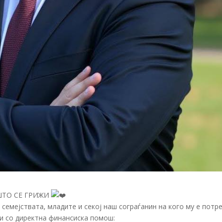
ШТО СЕ ГРИЖИ
 семејствата, младите и секој наш сограѓанин на кого му е потр
и со директна финансиска помош: