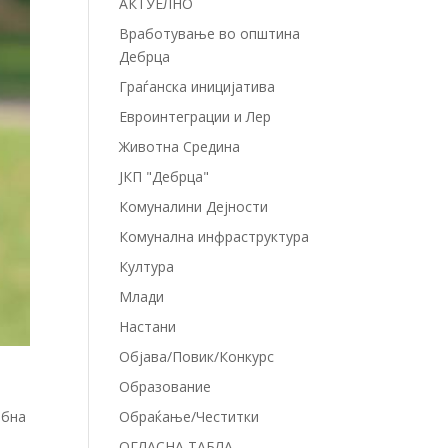
АКТУЕЛНО
Вработување во општина
Дебрца
Граѓанска иницијатива
Евроинтеграции и Лер
Животна Средина
ЈКП "Дебрца"
Комуналини Дејности
Комунална инфраструктура
Култура
Млади
Настани
Објава/Повик/Конкурс
Образование
ебна
Обраќање/Честитки
ОГЛАСНА ТАБЛА