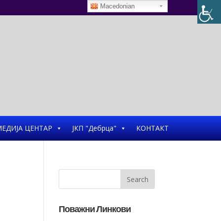
Macedonian
ЕДИЈА ЦЕНТАР
ЈКП "Дебрца"
КОНТАКТ
Поважни Линкови