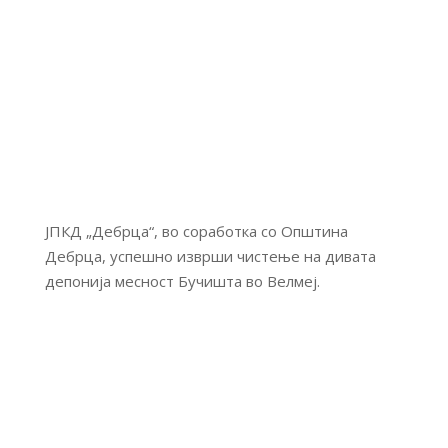
ЈПКД „Дебрца“, во соработка со Општина
Дебрца, успешно изврши чистење на дивата
депонија месност Бучишта во Велмеј.