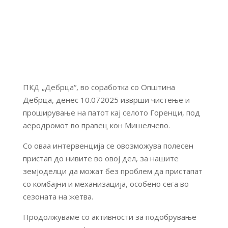
ПКД „Дебрца“, во соработка со Општина
Дебрца, денес 10.072025 изврши чистење и
проширување на патот кај селото Горенци, под
аеродромот во правец кон Мишелчево.
Со оваа интервенција се овозможува полесен
пристап до нивите во овој дел, за нашите
земјоделци да можат без проблем да пристапат
со комбајни и механизација, особено сега во
сезоната на жетва.
Продолжуваме со активности за подобрување