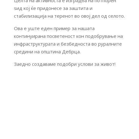
Целта на активноста е изградба на потпорен
ѕид кој ќе придонесе за заштита и
стабилизација на теренот во овој дел од селото.
Ова е уште еден пример за нашата
континуирана посветеност кон подобрување на
инфраструктурата и безбедноста во руралните
средини на општина Дебрца.
Заедно создаваме подобри услови за живот!