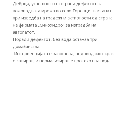
Дебрца, успешно го отстрани дефектот на
водоводната мрежа во село Горенци, настанат
при изведба на градежни активности од страна
на фирмата „Синохидро“ за изградба на
автопатот.
Поради дефектот, без вода останаа три
домаќинства.
Интервенцијата е завршена, водоводниот крак
е саниран, и нормализиран е протокот на вода.