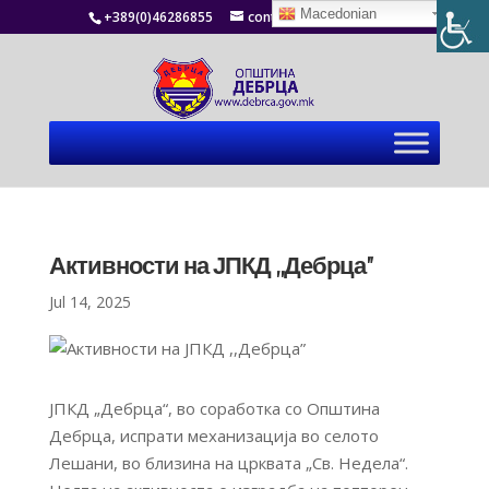
Macedonian
+389(0)46286855
contact@debrca.gov.mk
Активности на ЈПКД ,,Дебрца”
Jul 14, 2025
JПКД „Дебрца“, во соработка со Општина
Дебрца, испрати механизација во селото
Лешани, во близина на црквата „Св. Недела“.