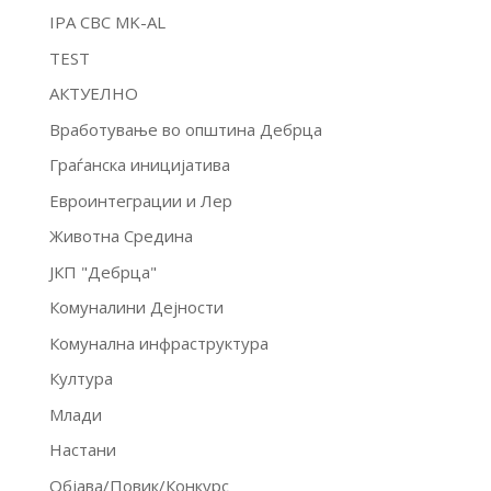
IPA CBC MK-AL
TEST
АКТУЕЛНО
Вработување во општина Дебрца
Граѓанска иницијатива
Евроинтеграции и Лер
Животна Средина
ЈКП "Дебрца"
Комуналини Дејности
Комунална инфраструктура
Култура
Млади
Настани
Објава/Повик/Конкурс