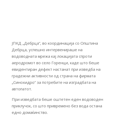
ЈПКД „Дебрца“, во координација со Општина
Дебрца, успешно интервенираше на
водоводната мрежа кај локацијата спроти
аеродромот во село Горенци, каде што беше
евидентиран дефект настанат при изведба на
градежни активности од страна на фирмата
„Синохидро“ за потребите на изградбата на
автопатот.
При изведбата беше оштетен еден водоводен
приклучок, со што привремено без вода остана
едно домаќинство.