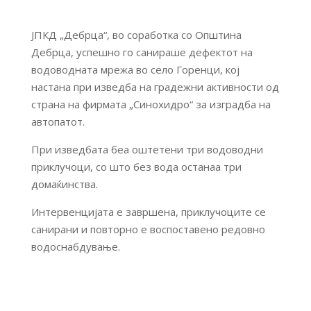
ЈПКД „Дебрца“, во соработка со Општина
Дебрца, успешно го санираше дефектот на
водоводната мрежа во село Горенци, кој
настана при изведба на градежни активности од
страна на фирмата „Синохидро“ за изградба на
автопатот.
При изведбата беа оштетени три водоводни
приклучоци, со што без вода останаа три
домаќинства.
Интервенцијата е завршена, приклучоците се
санирани и повторно е воспоставено редовно
водоснабдување.