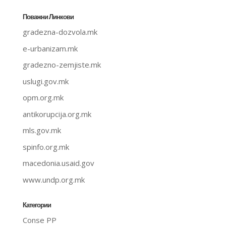
Поважни Линкови
gradezna-dozvola.mk
e-urbanizam.mk
gradezno-zemjiste.mk
uslugi.gov.mk
opm.org.mk
antikorupcija.org.mk
mls.gov.mk
spinfo.org.mk
macedonia.usaid.gov
www.undp.org.mk
Категории
Conse PP