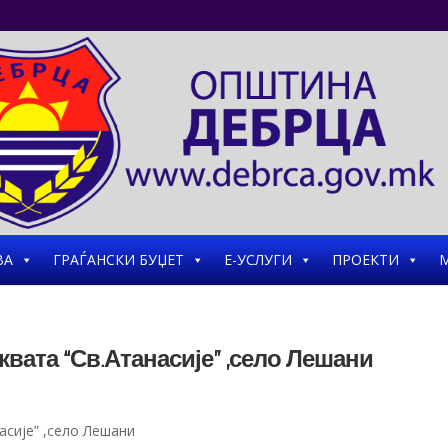
ВА
ГРАЃАНСКИ БУЏЕТ
Е-УСЛУГИ
ПРОЕКТИ
М
квата “Св.Атанасије” ,село Лешани