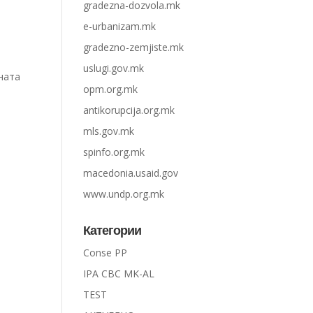
gradezna-dozvola.mk
e-urbanizam.mk
gradezno-zemjiste.mk
uslugi.gov.mk
ната
opm.org.mk
antikorupcija.org.mk
mls.gov.mk
spinfo.org.mk
macedonia.usaid.gov
www.undp.org.mk
Категории
Conse PP
IPA CBC MK-AL
TEST