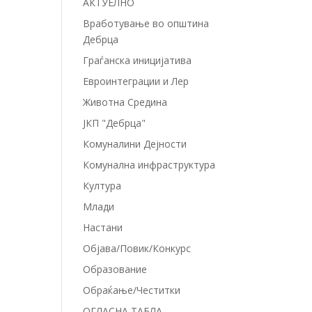
АКТУЕЛНО
Вработување во општина
Дебрца
Граѓанска иницијатива
Евроинтеграции и Лер
Животна Средина
ЈКП "Дебрца"
Комуналини Дејности
Комунална инфраструктура
Култура
Млади
Настани
Објава/Повик/Конкурс
Образование
Обраќање/Честитки
ОГЛАСНА ТАБЛА