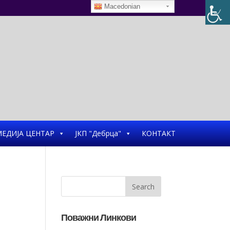
Macedonian
ЕДИЈА ЦЕНТАР
ЈКП "Дебрца"
КОНТАКТ
Поважни Линкови