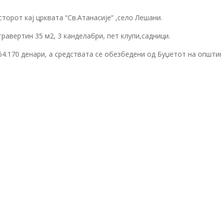
торот кај црквата “Св.Атанасије” ,село Лешани.
равертин 35 м2, 3 канделабри, пет клупи,садници.
64.170 денари, а средствата се обезбедени од Буџетот на општи