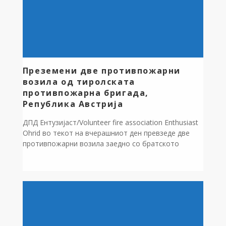
Преземени две противпожарни
возила од тиролската
противпожарна бригада,
Република Австрија
ДПД Ентузијаст/Volunteer fire association Enthusiast
Ohrid во текот на вчерашниот ден превзеде две
противпожарни возила заедно со братското
волонтерско здружение ДПД Ентузијаст
Дебрца/Volunteer fire association Enthusiast Debrca .
Ентузијаст прераснува во сериозна волонтерска
организација во југозападниот регион на
Македонија На свечената церемонија
организирана во Тирол, Ентузијаст прими вредна
донација од две противпожарни возила и со […]