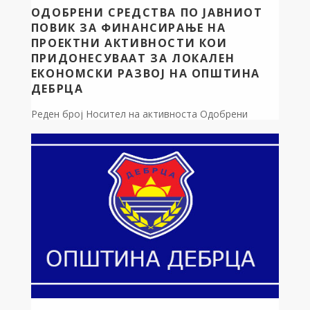
ОДОБРЕНИ СРЕДСТВА ПО ЈАВНИОТ
ПОВИК ЗА ФИНАНСИРАЊЕ НА
ПРОЕКТНИ АКТИВНОСТИ КОИ
ПРИДОНЕСУВААТ ЗА ЛОКАЛЕН
ЕКОНОМСКИ РАЗВОЈ НА ОПШТИНА
ДЕБРЦА
Реден број Носител на активноста Одобрени
средства 1. Здружение за изградба на црква и
развој ЦРКОВЕН ОДБОР СВ. ИЛИЈА Оровник
Дебрца 80.000 денари 2. Здружение за екологија и
туризам ЕКОТУРИЗАМ 2016 Охрид 30.000 денари
Вкупно: 110.000 денари