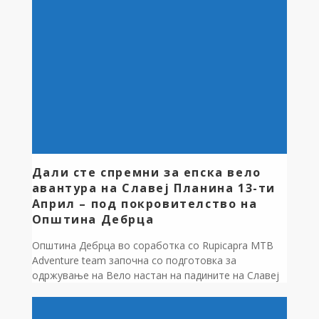
откривање“, финансиран од амбасадата преку
програмата Мали проекти. Проектот ,,Патеки на
откривање” е имплементиран од страна на
здружението за планински велосипедизам
Рупикапра […]
Дали сте спремни за епска вело
авантура на Славеј Планина 13-ти
Април – под покровителство на
Општина Дебрца
Општина Дебрца во соработка со Rupicapra MTB
Adventure team започна со подготовка за
одржување на Вело настан на падините на Славеј
Планина на 13-Април 2025 година со почеток во
10:00 часот старт село Лактиње, љубителите на