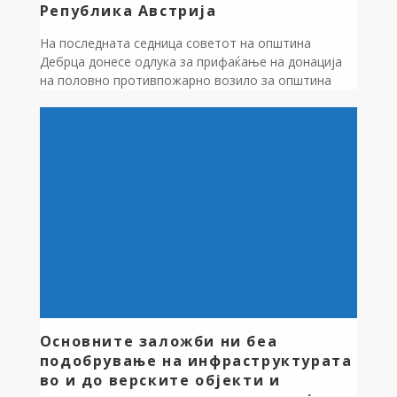
Република Австрија
На последната седница советот на општина
Дебрца донесе одлука за прифаќање на донација
на половно противпожарно возило за општина
Дебрца од тиролската противпожарна бригада,
Република Австрија. Оваа Одлука следува по
средбата, која во месец Мај Градоначалникот
Зоран Ногачески заедно со претседателот на
советот на општината, Крсте Јорданоски
остварија со стручна делегација од областа на
противпожарната […]
Основните заложби ни беа
подобрување на инфраструктурата
во и до верските објекти и