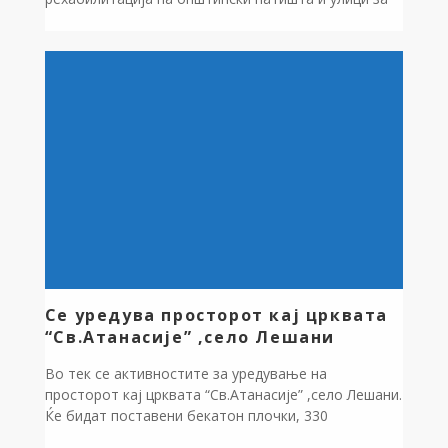
2025 година. Завршена е: Рехабилитација /нов
асфалтен слој на улица во село Оровник,улицата
која поминува кај црквата “Св.Спас” и се поврзува
со новиот пристапен пат до клучка Аеродром
“Св.апостол Павле”,должина 420 метри,вредност
1.589.280 денари, Рехабилитација на улица во […]
Се уредува просторот кај црквата
“Св.Атанасије” ,село Лешани
Во тек се активностите за уредување на
просторот кај црквата “Св.Атанасије” ,село Лешани.
Ќе бидат поставени бекатон плочки, 330
м2,травертин 35 м2, 3 канделабри, пет