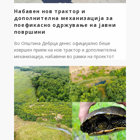
Набавен нов трактор и
дополнителна механизација за
поефикасно одржување на јавни
површини
Во Општина Дебрца денес официјално беше
извршен прием на нов трактор и дополнителна
механизација, набавени во рамки на проектот
„Опремување на ЈКП Дебрца“, кој се реализира
преку Центарот за развој на Југозападниот плански
регион, со поддршка од Министерството за
локална самоуправа. На приемот присуствуваа
градоначалникот на Општина Дебрца, Златко
Сиљаноски, и директорот на Центарот за […]