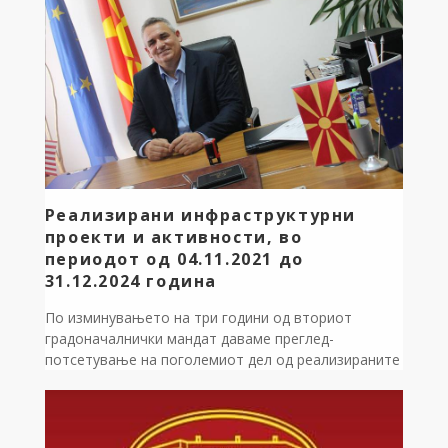
локална самоуправа. Нашата општина […]
Реализирани инфраструктурни
проекти и активности, во
периодот од 04.11.2021 до
31.12.2024 година
По изминувањето на три години од вториот
градоначалнички мандат даваме преглед-
потсетување на поголемиот дел од реализираните
инфраструктурни проекти и активности, во
периодот од 04.11.2021 до 31.12.2024 година
Реконструкција ( замена на метални цевки со нови
полиетиленски фи 300 ) на дел од водоснабдителен