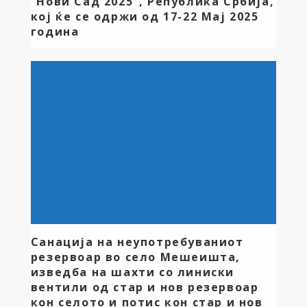
“Нови Сад 2025”, Република Србија,
кој ќе се одржи од 17-22 Мај 2025
година
Општина Дебрца организира дводневна посета на
92-от Меѓународен земјоделски саем “Нови Сад
2025”, Република Србија, кој ќе се одржи од 17-22
Мај 2025 година. Меѓународниот земјоделски саем
во Нови Сад е најголемиот саемски настан во
Србија и еден од најголемите во Европа во
областа на земјоделството. На него се
претставуваат најзначајните компании во
агроиндустријата, земјоделското […]
Санација на неупотребуваниот
резервоар во село Мешеишта,
изведба на шахти со линиски
вентили од стар и нов резервоар
кон селото и потис кон стар и нов