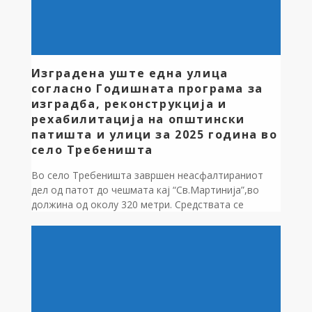
Изградена уште една улица
согласно Годишната програма за
изградба, реконструкција и
рехабилитација на општински
патишта и улици за 2025 година во
село Требеништа
Во село Требеништа завршен неасфалтираниот
дел од патот до чешмата кај “Св.Мартинија”,во
должина од околу 320 метри. Средствата се
обезбедени од Буџетот на општината за 2025
година.