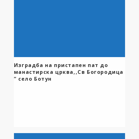
Здружението за екологија ЕКОМЕНЛОГ […]
Изградба на пристапен пат до
манастирска црква,,Св Богородица
” село Ботун