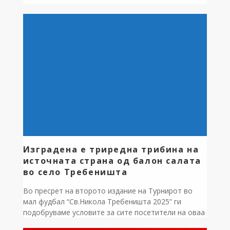
планински велосипедизам Rupicapra MTB Adventure
team се вози од село Лактиње до Славеј Планина.
Градоначалникот Зоран Ногачески Поздравувајќи
ги учесниците на планинска велосипедска тура,
посебно истакна дека општина Дебрца располага
со доста неоткриени […]
Изградена е триредна трибина на
источната страна од балон салата
во село Требеништа
Во пресрет на второто издание на Турнирот во
мал фудбал “Св.Никола Требеништа 2025” ги
подобруваме условите за сите посетители на оваа
спортска манифестација,односно на источната