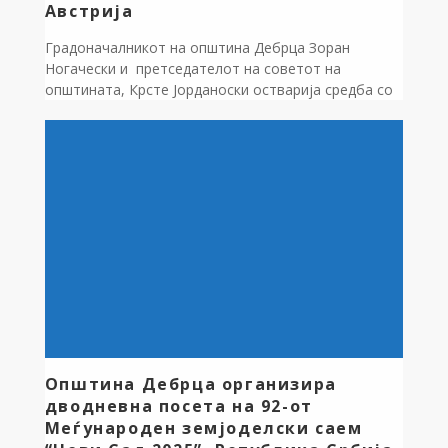
Австрија
Градоначалникот на општина Дебрца Зоран
Ногачески и претседателот на советот на
општината, Крсте Јорданоски остварија средба со
стручна делегација од областа на
противпожарната заштита од Австрија, составена
од Петер Логар, проект менаџер на Програмата за
поддршка на тиролската противпожарна бригада и
Јоханес Пап, Заменик командант на противпожарна
бригада на Тирол, Сојузна покраина на Австрија. На
[…]
Општина Дебрца организира
дводневна посета на 92-от
Меѓународен земјоделски саем