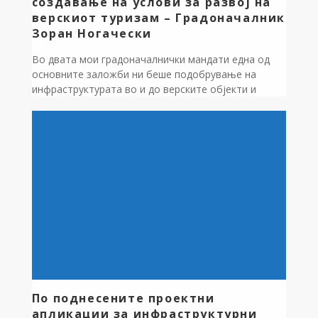
создавање на услови за развој на
верскиот туризам – Градоначалник
Зоран Ногачески
Во двата мои градоначалнички мандати една од
основните заложби ни беше подобрување на
инфраструктурата во и до верските објекти и
создавање на услови за развој на верскиот
туризам,за кој Дебрца е предодредена,поради
големиот број на верски објекти,од кои некои се
постари и со извонредно историско значење /
црквата “Св.Ѓорѓија” во Врбјани,”Св.Јован”, во
Слатино, “Сите Светии”, во […]
По поднесените проектни
апликации за инфраструктурни