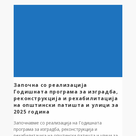
Посакувајќи им топло добредојде во светот на
знаењата, на првачињата им додели училишен
прибор, кој традиционално го донира фондацијата
„Капинков“ на Драган Капинков, бизнисмен од
Перт, Австралија, родум од битолското село
Цапари. Пред првачињата […]
Започна со реализација
Годишната програма за изградба,
реконструкција и рехабилитација
на општински патишта и улици за
2025 година
Започнавме со реализација на Годишната
програма за изградба, реконструкција и
рехабилитација на општински патишта и улици за