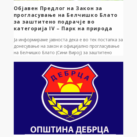
Објавен Предлог на Закон за
прогласување на Белчишко Блато
за заштитено подрачје во
категорија IV – Парк на природа
Ја информираме јавноста дека е во тек постапка за
донесување на закон и официјално прогласување
на Белчишко Блато (Сини Вирој) за заштитено
подрачје во категорија IV- Парк на природата. Овој
значаен природен локалитет претставува едно од
ретките зачувани блатни подрачја во државата, со
богата биолошка разновидност, специфичен
екосистем и големо значење за заштита на птици,
[…]