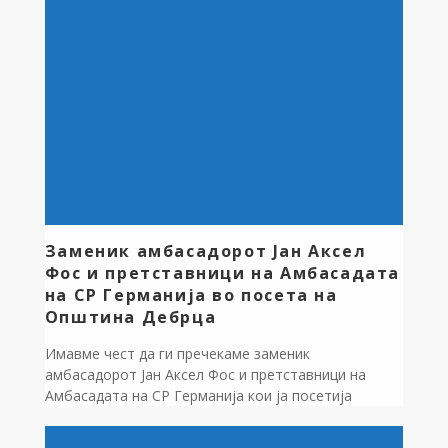
велосипед во 2025 година, број 01-382/1, од
14.03.2025 година и Годишната програма за развој
на спортот во општина Дебрца за 2025 година (
„Службен гласник на […]
Заменик амбасадорот Јан Аксел
Фос и претставници на Амбасадата
на СР Германија во посета на
Општина Дебрца
Имавме чест да ги пречекаме заменик
амбасадорот Јан Аксел Фос и претставници на
Амбасадата на СР Германија кои ја посетија
општина Дебрца во рамки на завршната контрола
и примопредавањето на проектот „Патеки на