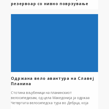
резервоар со нивно поврзување
Со оглед на тоа да стариот резервоар за
водоснабдување на село Мешеишта е во лоша
состојба и со големи загуби на вода ,започна
проект за ставање во употреба на резервоарот
изграден во 1998 година и кој до денес не беше
ставен во употреба,бидејќи е изграден на повисока
висинска кота и постои опасност зголемениот
притисок да […]
Одржана вело авантура на Славеј
Планина
Стотина вљубеници на планинскиот
велосипедизам, од цела Македонија ја одржаа
Четвртата велосипедска тура во Дебрца, која
годинава во организација на Здружението за