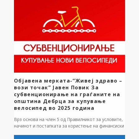
страна од балон салата изградена е триредна
трибина,во должина од 36 метри. Вкупната
вредност на работите изнесува 1.121.180 денари,а
средствата се обезбедени од Буџетот на општина
Дебрца за 2025 година. […]
Објавена мерката-“Живеј здраво –
вози точак” Јавен Повик За
субвенционирање на граѓаните на
општина Дебрца за купување
велосипед во 2025 година
Врз основа на член 5 од Правилникот за условите,
начинот и постапката за користење на финансиски
средства од Буџетот на општина Дебрца за
субвенционирање на физички лица за купен