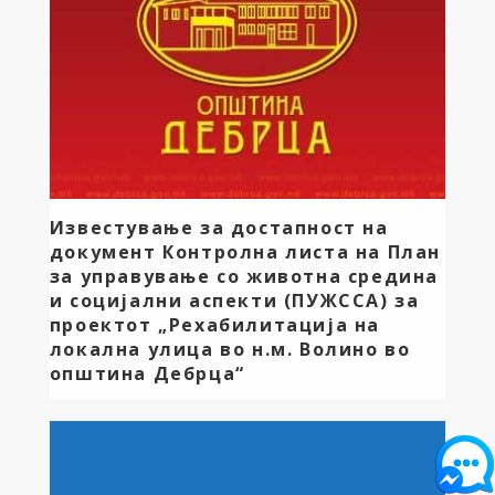
систем “Св.Еразмо”, во должина 180 метри,
вредност 3.782.826 денари. ОРОВНИК
Реконструкција и […]
Известување за достапност на
документ Контролна листа на План
за управување со животна средина
и социјални аспекти (ПУЖССА) за
проектот „Рехабилитација на
локална улица во н.м. Волино во
општина Дебрца“
Известување за достапност на документ
Контролна листа на План за управување со
животна средина и социјални аспекти (ПУЖССА) за
проектот „Рехабилитација на локална улица во н.м.