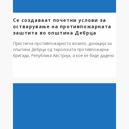
Се создаваат почетни услови за
остварување на противпожарната
заштита во општина Дебрца
Пристигна противпожарното возило ,донација за
општина Дебрца од тиролската противпожарна
бригада, Република Австрија, а кое ќе биде дадено
на користење на новоформираното Доброволно
противпожарно друштво “Ентузијаст Дебрца.”
Градоначалникот на општина Дебрца Зоран
Ногачески изразува особена благодарност до
донаторот,Противпожарната бригада на Тирол,
Сојузна покраина на Австрија и до командирот на
ТППЕ Охрид,Борко Јанкулоски,кој со својот
несебичен […]