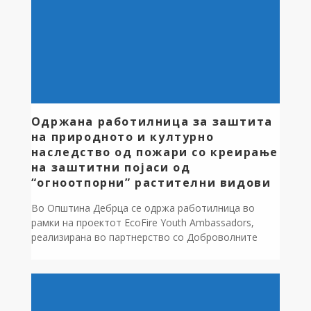
Одржана рaботилница за заштита
на природното и културно
наследство од пожари со креирање
на заштитни појаси од
“огноотпорни” растителни видови
Во Општина Дебрца се одржа работилница во
рамки на проектот EcoFire Youth Ambassadors,
реализирана во партнерство со Доброволните
противпожарни организации од Охрид и Дебрца и
со активно учество на локални чинители. Проектот
е финансиран преку Landscape Fire Management in
the Western Balkans Programme (LFMWB),
имплементиран од Farmahem, а негов носител е