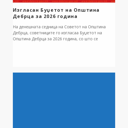
Изгласан Буџетот на Општина
Дебрца за 2026 година
На денешната седница на Советот на Општина
Дебрца, советниците го изгласаа Буџетот на
Општина Дебрца за 2026 година, со што се
создаваат услови за непречено функционирање на
општината и реализација на планираните
активности и проекти. Вкупниот проектиран буџет
за 2026 година изнесува 202 милиони денари, од
кои околу 88.146.663 милиони денари се
предвидени за реализација […]