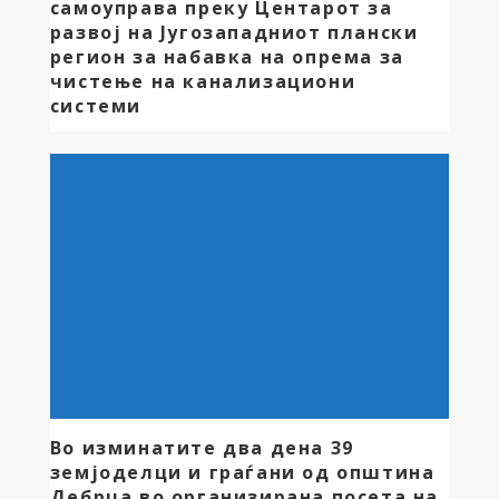
самоуправа преку Центарот за
Реконструкција на […]
развој на Југозападниот плански
регион за набавка на опрема за
чистење на канализациони
системи
На јавниот повик за доделување на средства за
намалување на диспаритетите меѓу и во рамки на
планските региони и зголемување на регионалната
конкурентност за 2025 година,објавен од
Министерството за локална самоуправа општина
Дебрца преку Центарот за развој на Југозападниот
плански регион аплицираше за набавка на опрема
за чистење на канализациони системи. Со одлука
на Владата […]
Во изминатите два дена 39
земјоделци и граѓани од општина
Дебрца во организирана посета на