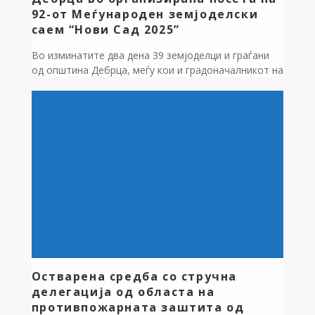
92-от Меѓународен земјоделски
саем “Нови Сад 2025”
Во изминатите два дена 39 земјоделци и граѓани
од општина Дебрца, меѓу кои и градоначалникот на
општината по четврти пат беа во организирана
посета на 92-от Меѓународен земјоделски саем
“Нови Сад 2025”, најголемиот саемски настан во
Србија и еден од најголемите во Европа во
областа на земјоделството. Општина Дебрца ги
покри трошоците за автобускиот превоз […]
Остварена средба со стручна
делегација од областа на
противпожарната заштита од