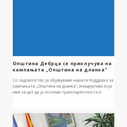
Дебрца.Посетата беше организирана од страна на
здружението ,,Екотуризам “ од Охрид во соработка
со […]
Општина Дебрца се приклучува на
кампањата „Општина на дланка“
Со задоволство ја објавуваме нашата поддршка за
кампањата „Општина на дланка“, иницијатива која
има за цел да ја зголеми транспарентноста и
отчетноста во локалната самоуправа преку
подобрена употреба на општинските веб-страници.
Кампањата е подготвена од Проектот на УСАИД
за зајакнување на капацитетите за искористување
на ресурсите во соработка со Министерството за