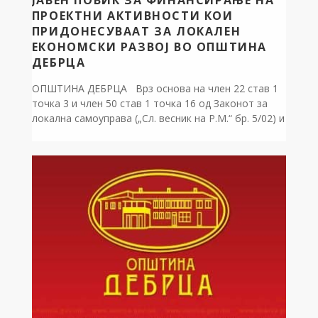
ЈАВЕН ПОВИК ЗА ФИНАНСИРАЊЕ НА
ПРОЕКТНИ АКТИВНОСТИ КОИ
ПРИДОНЕСУВААТ ЗА ЛОКАЛЕН
ЕКОНОМСКИ РАЗВОЈ ВО ОПШТИНА
ДЕБРЦА
ОПШТИНА ДЕБРЦА Врз основа на член 22 став 1
точка 3 и член 50 став 1 точка 16 од Законот за
локална самоуправа („Сл. весник на Р.М.“ бр. 5/02) и
член 15 став 1 точка 3 од Статутот на Општина
Дебрца („Сл. гласник на општина Дебрца“ бр.
3/2005), Градоначалникот на Општина Дебрца
објавува: […]