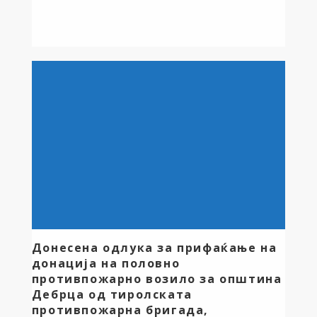
клупи,садници. Вкупната вредност на работите
изнесува 1.164.170 денари, а средствата се
обезбедени од Буџетот на општината за 2025
година.
Донесена одлука за прифаќање на
донација на половно
противпожарно возило за општина
Дебрца од тиролската
противпожарна бригада,