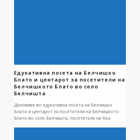
велосипедизмот и планините ќе имаат можност да
ја разгледаат убавината на Славеј Планина и
селата во нејзините падини. Настанот […]
Едукативна посета на Белчишко
Блато и центарот за посетители на
Белчишкото Блато во село
Белчишта
Деновиве во едукативна посета на Белчишко
Блато и центарот за посетители на Белчишкото
Блато во село Белчишта, посетители ни беа
гостите од од Турција во рамките на Еразмус
програмата каде им беа презентирани дел од
етнолошкото и природното богатство на општина