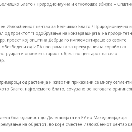
рен Изложбениот центар за Белчишко Блато / Природнонаучна и
ел од проектот “Подобрување на конзервацијата на приоритет
-pp, проект кој општина Дебрца го имплементираше со своите
ва обезбедени од ИПА програмата за прекугранична соработка
нструиран и опремен стариот објект во центарот на село
ар.
примероци од растенија и животни прикажани се многу сегменти
кото Блато, најголемото блато, сочувано во неговата оригинер
лема благодарност до Делегацијата на ЕУ во Македонија,која
премување на објектот, во кој е сместен Изложбениот центар к