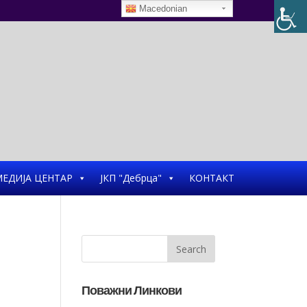
Macedonian
ЕДИЈА ЦЕНТАР
ЈКП "Дебрца"
КОНТАКТ
Поважни Линкови