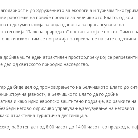
агодарност и до Здружението за екологија и туризам “Екотуриз
иве работеше на повеќе проекти за Белчишкото Блато, од кои
упната документација за оправданоста за прогласување на
категорија “Парк на природата”,постапка која е во тек. Тимот н
 и општинскиот тим се погрижија за креирање на сите содржини
добива уште еден атрактивен простор,преку кој се репрезент
е дел од светското природно наследство.
тар да биде дел од промовирањето на Белчишкото Блато до сит
ници,стручна јавност/, а Белчишкото Блато да го добие
атива и како идно европско заштитено подрачје, во рамките на
обезбеди негово одржливо управување,зачувување на неговиот
како атрактивна туристичка дестинација.
екој работен ден од 8:00 часот до 14:00 часот со предходна на