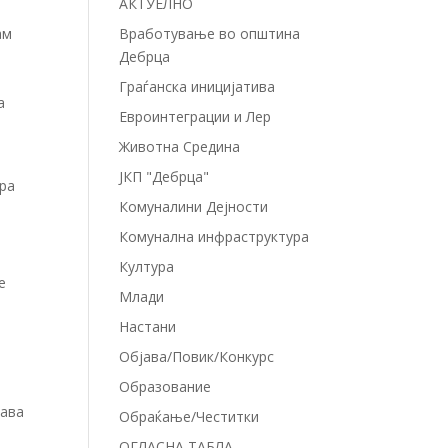
АКТУЕЛНО
ам
Вработување во општина
Дебрца
Граѓанска иницијатива
а
Евроинтеграции и Лер
Животна Средина
ЈКП "Дебрца"
ира
Комуналини Дејности
Комунална инфраструктура
Култура
е
Млади
Настани
Објава/Повик/Конкурс
Образование
јава
Обраќање/Честитки
ОГЛАСНА ТАБЛА