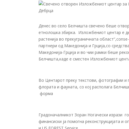
Денес во село Белчишта свечено беше отво
етнолошка збирка. Изложбениот центар е д
растенија во прекуграничната област”,conse
партнери од Македонија и Грција,со средст
Македонија-Грција и во чии рамки беше реко
Белчишта,каде е сместен Изложбениот цент
Во Центарот преку текстови, фотографии и 
флората и фауната, со кој располага Белчиш
форма
Градоначалникот Зоран Ногачески изрази го
финансиски ја помогна реконструкцијата и о
и US FOREST Service.