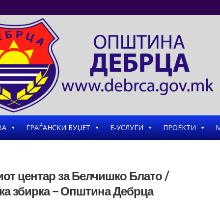
ВА
ГРАЃАНСКИ БУЏЕТ
Е-УСЛУГИ
ПРОЕКТИ
М
от центар за Белчишко Блато /
а збирка – Општина Дебрца