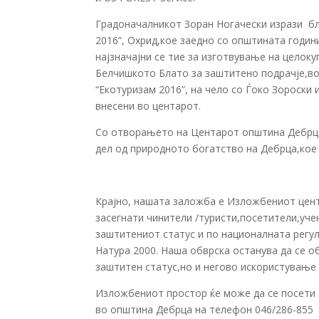
Градоначалникот Зоран Ногачески изрази бл
2016”, Охрид,кое заедно со општината годин
најзначајни се тие за изготвување на целок
Белчишкото Блато за заштитено подрачје,во 
“Екотуризам 2016”, на чело со Ѓоко Зороски
внесени во центарот.
Со отворањето на Центарот општина Дебрца 
дел од природното богатство на Дебрца,кое 
Крајно, нашата заложба е Изложбениот цен
засегнати чинители /туристи,посетители,уче
заштитениот статус и по националната регул
Натура 2000. Наша обврска останува да се 
заштитен статус,но и негово искористување 
Изложбениот простор ќе може да се посети с
во општина Дебрца на телефон 046/286-855