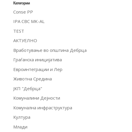
Категории
Conse PP
IPA CBC MK-AL
TEST
АКТУЕЛНО
Вработување во општина Дебрца
Граѓанска иницијатива
Евроинтеграции и Лер
Животна Средина
ЈКП "Дебрца"
Комуналини Дејности
Комунална инфраструктура
Култура
Млади