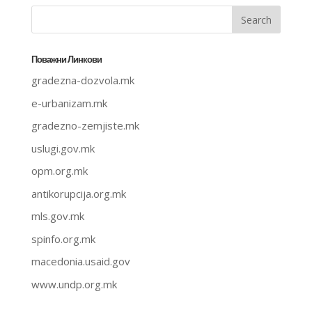
Поважни Линкови
gradezna-dozvola.mk
e-urbanizam.mk
gradezno-zemjiste.mk
uslugi.gov.mk
opm.org.mk
antikorupcija.org.mk
mls.gov.mk
spinfo.org.mk
macedonia.usaid.gov
www.undp.org.mk