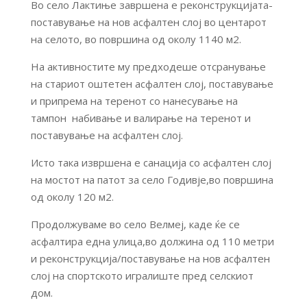
Во село Лактиње завршена е реконструкцијата-
поставување на нов асфалтен слој во центарот
на селото, во површина од околу 1140 м2.
На активностите му предходеше отсранување
на стариот оштетен асфалтен слој, поставување
и припрема на теренот со нанесување на
тампон набивање и валирање на теренот и
поставување на асфалтен слој.
Исто така извршена е санација со асфалтен слој
на мостот на патот за село Годивје,во површина
од околу 120 м2.
Продолжуваме во село Велмеј, каде ќе се
асфалтира една улица,во должина од 110 метри
и реконструкција/поставување на нов асфалтен
слој на спортското игралиште пред селскиот
дом.