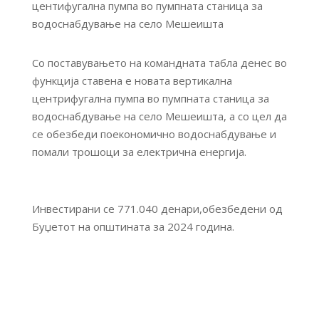
Со поставувањето на командната табла денес во
функција ставена е новата вертикална
центрифугална пумпа во пумпната станица за
водоснабдување на село Мешеишта, а со цел да
се обезбеди поекономично водоснабдување и
помали трошоци за електрична енергија.
Инвестирани се 771.040 денари,обезбедени од
Буџетот на општината за 2024 година.