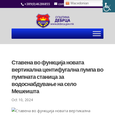
Macedonian
+389(0)46286855
contact@debrca.gov.mk
Ставена во функција новата
вертикална центифугална пумпа во
пумпната станица за
водоснабдување на село
Мешеишта
Oct 10, 2024