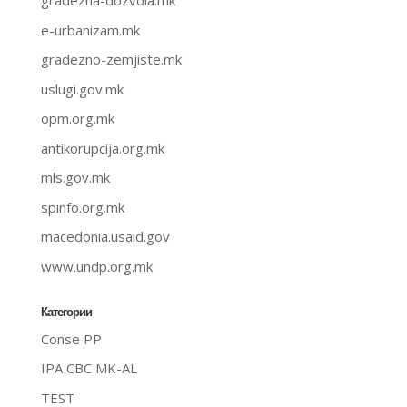
gradezna-dozvola.mk
e-urbanizam.mk
gradezno-zemjiste.mk
uslugi.gov.mk
opm.org.mk
antikorupcija.org.mk
mls.gov.mk
spinfo.org.mk
macedonia.usaid.gov
www.undp.org.mk
Категории
Conse PP
IPA CBC MK-AL
TEST