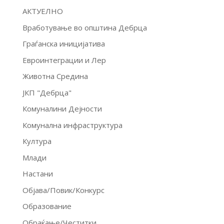
АКТУЕЛНО
Вработување во општина Дебрца
Граѓанска иницијатива
Евроинтеграции и Лер
Животна Средина
ЈКП "Дебрца"
Комуналини Дејности
Комунална инфраструктура
Култура
Млади
Настани
Објава/Повик/Конкурс
Образование
Обраќање/Честитки