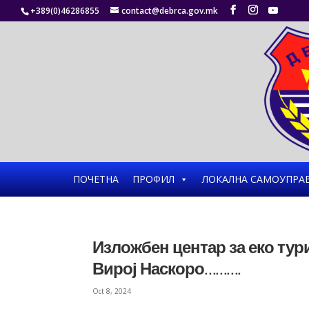
+389(0)46286855
contact@debrca.gov.mk
ПОЧЕТНА
ПРОФИЛ
ЛОКАЛНА САМОУПРА
Изложбен центар за еко ту
Вирој Наскоро……….
Oct 8, 2024