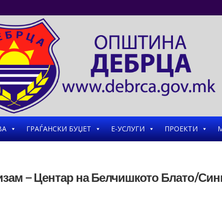
ВА
ГРАЃАНСКИ БУЏЕТ
Е-УСЛУГИ
ПРОЕКТИ
М
ризам – Центар на Белчишкото Блато/Син