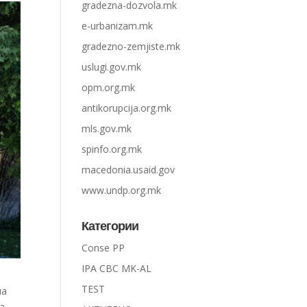
gradezna-dozvola.mk
e-urbanizam.mk
gradezno-zemjiste.mk
uslugi.gov.mk
opm.org.mk
antikorupcija.org.mk
mls.gov.mk
spinfo.org.mk
macedonia.usaid.gov
www.undp.org.mk
Категории
Conse PP
IPA CBC MK-AL
TEST
на
 .