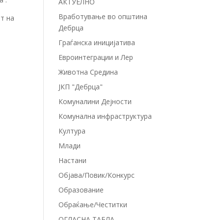
АКТУЕЛНО
Вработување во општина
от на
Дебрца
Граѓанска иницијатива
Евроинтеграции и Лер
Животна Средина
ЈКП "Дебрца"
Комуналини Дејности
Комунална инфраструктура
Култура
Млади
Настани
Објава/Повик/Конкурс
Образование
Обраќање/Честитки
ОГЛАСНА ТАБЛА