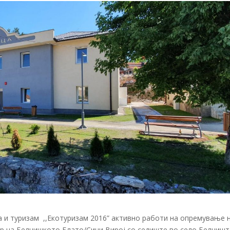
 и туризам ,,Екотуризам 2016” активно работи на опремување 
р на Белчишкото Блато/Сини Вирој со седиште во село Белчишта