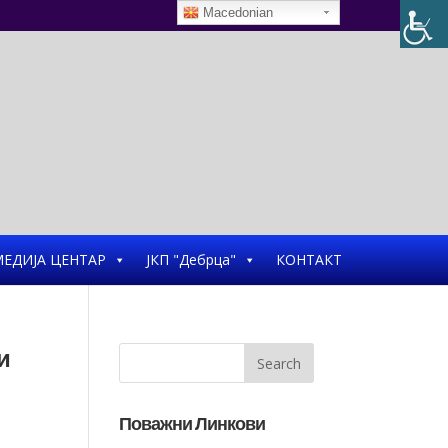
Macedonian
ЕДИЈА ЦЕНТАР
ЈКП "Дебрца"
КОНТАКТ
и
Поважни Линкови