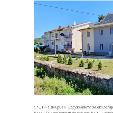
Општина Дебрца и Здружението за екологија
Изложбениот центар за еко туризам – Цента