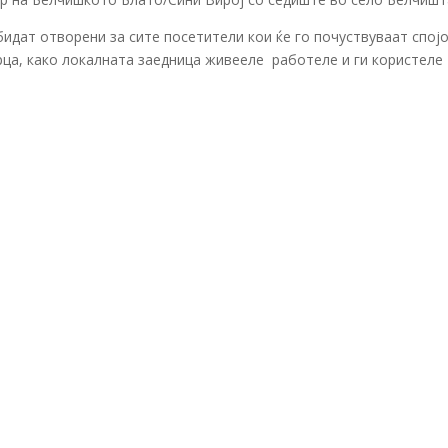
бидат отворени за сите посетители кои ќе го почуствуваат спој
рца, како локалната заедница живееле работеле и ги користеле