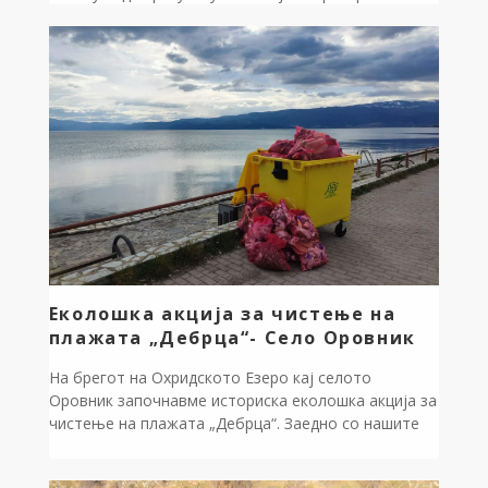
Нацрт Закон за прогласување на Белчишко Блато
за заштитено подрачје во категорија IV – Парк на
природа. Јавната расправа ќе биде организирана на
07 Април 2026 (вторник), со почеток во 11:00 –
13:15 часот во сала на […]
Еколошка акција за чистење на
плажата „Дебрца“- Село Оровник
На брегот на Охридското Езеро кај селото
Оровник започнавме историска еколошка акција за
чистење на плажата „Дебрца“. Заедно со нашите
партнери, ја покажавме силата на заедништвото:
Општина Дебрца, АКВАТЕК Охрид, Воден Свет