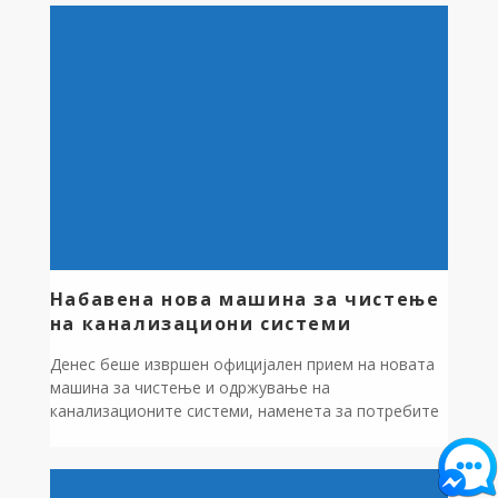
задоволство ја примивме нивната вредна донација
– противпожарно возило што значително ќе го
засили капацитетот на општината и волонтерската
противпожарна служба во справување со пожари
и кризнични […]
Набавена нова машина за чистење
на канализациони системи
Денес беше извршен официјален прием на новата
машина за чистење и одржување на
канализационите системи, наменета за потребите
на општината и ЈКП ,,Дебрца”. Приемот беше
извршен од страна на градоначалникот Златко
Сиљаноски и директорот на Центарот за