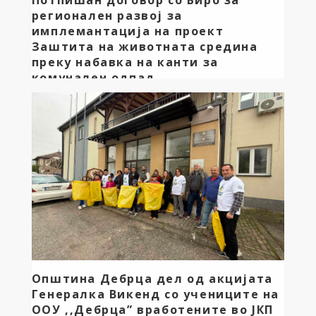
Потпишан договор со Биро за
регионален развој за
имплемантација на проект
Заштита на животната средина
преку набавка на канти за
комунален одпад
Почитувани граѓани на Општина Дебрца,
континуирано инвестираме во почиста животна
средина! Денеска имав чест да го потпишам
договорот за реализација на новиот значаен
проект за нашата општина. Овој проект го
реализираме во успешна соработка со
Министерството за локална самоуправа, односно
Бирото за регионален развој. Станува збор за
наменска инвестиција вредна 900.000,00 денари за
набавка на […]
Општина Дебрца дел од акцијата
Генералка Викенд со учениците на
ООУ ,,Дебрца” вработените во ЈКП