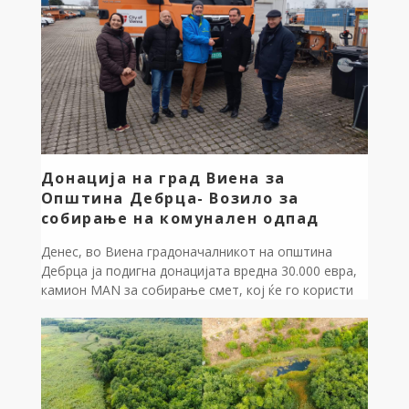
материјална штета, но среќа е што навремено
беше запрен. Голема благодарност до ТППЕ Охрид
и нашите волонтери од „Ентузијаст Белчишта“ –
благодарение на нивната брзина и пожртвуваност,
штетата беше спречена и животите на жителите
[…]
Донација на град Виена за
Општина Дебрца- Возило за
собирање на комунален одпад
Денес, во Виена градоначалникот на општина
Дебрца ја подигна донацијата вредна 30.000 евра,
камион MAN за собирање смет, кој ќе го користи
ЈКП Дебрца. Ова е само првиот чекор на нашата
соработка со Општина Виена. Дебрца денес има
уште еден голем пријател! Градоначалникот на
општина Дебрца Златко Сиљаноски искажа
Благодарност до градоначалникот на Виена,
Михаел […]