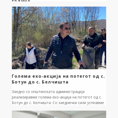
година
Известување до населени места Ботун, Злести,
Ново Село и Песочан за распоред за подигање на
комунален отпад поради неработен ден Петок
01.05.2026 година ЈП за комунална дејност
“Дебрца” ги известува жителите на населените
места Ботун, Злести, Ново Село и Песочан дека
поради неработниот ден 01.05.2026г Петок
(државен празник 1ви Мај – Ден на трудот),
комуналниот отпад […]
Голема еко-акција на потегот од с.
Ботун до с. Белчишта
Заедно со општинската администрација
реализиравме голема еко-акција на потегот од с.
Ботун до с. Белчишта. Со заеднички сили успеавме
да собереме повеќе од 80 вреќи отпад, оставајќи
зад нас почиста и поздрава животна средина. Оваа