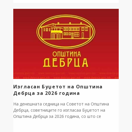
времено пополнети со тампон, со цел полесно и
побезбедно движење на граѓаните. Во периодот
што следи ќе продолжат активности, по […]
Изгласан Буџетот на Општина
Дебрца за 2026 година
На денешната седница на Советот на Општина
Дебрца, советниците го изгласаа Буџетот на
Општина Дебрца за 2026 година, со што се
создаваат услови за непречено функционирање на
општината и реализација на планираните