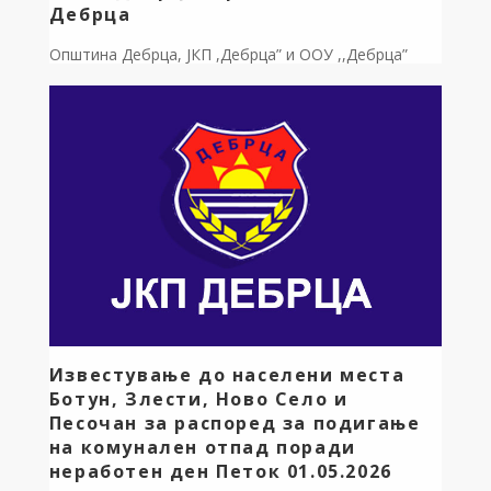
Дебрца
Општина Дебрца, ЈКП ,Дебрца” и ООУ ,,Дебрца”
успешно ја спроведоа акцијата ГЕНЕРАЛКА
ВИКЕНД, за собирање и чистење на отпад Во
организација на “МЕН EНД МАУНТЕН. Aкција се
одржа во Училишниот двор на ООУ,, Дебрца”-
село Белчишта, Административната зграда на
Општина Дебрца и изложбениот центар на
Белчишко Блато, група составена од Учениците на
ООУ,, Дебрца” Наставниците техничкиот […]
Известување до населени места
Ботун, Злести, Ново Село и
Песочан за распоред за подигање
на комунален отпад поради
неработен ден Петок 01.05.2026