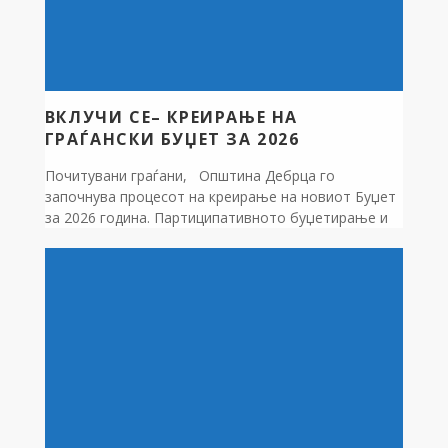
ВКЛУЧИ СЕ– КРЕИРАЊЕ НА
ГРАЃАНСКИ БУЏЕТ ЗА 2026
Почитувани граѓани, Општина Дебрца го
започнува процесот на креирање на новиот Буџет
за 2026 година. Партиципативното буџетирање и
вклучувањето на граѓаните и граѓанските
организации при креирање на Буџетот е наш
приоритет. Ве повикуваме да се вклучите, со
вашите идеи, предлози и сугестии, пополнувајќи го
соодветниот формулар во прилог на овој текст.
Посочете ги клучните […]