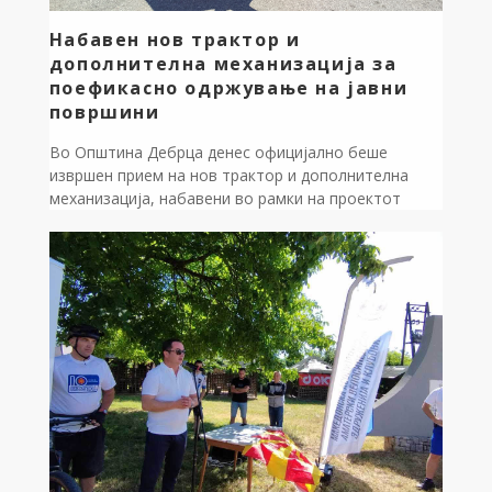
Набавен нов трактор и
дополнителна механизација за
поефикасно одржување на јавни
површини
Во Општина Дебрца денес официјално беше
извршен прием на нов трактор и дополнителна
механизација, набавени во рамки на проектот
„Опремување на ЈКП Дебрца“, кој се реализира
преку Центарот за развој на Југозападниот плански
регион, со поддршка од Министерството за
локална самоуправа. На приемот присуствуваа
градоначалникот на Општина Дебрца, Златко
Сиљаноски, и директорот на Центарот за […]