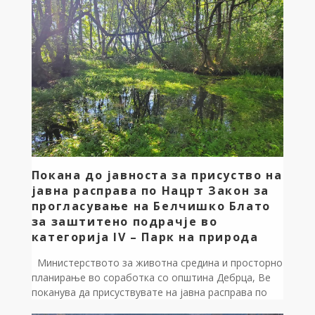
природа На расправата присуствуваа
Градоначалникот на општина Дебрца,
претставници од Министерството за животна
средина и просторно планирање, Како и […]
Покана до јавноста за присуство на
јавна расправа по Нацрт Закон за
прогласување на Белчишко Блато
за заштитено подрачје во
категорија IV – Парк на природа
Министерството за животна средина и просторно
планирање во соработка со општинa Дебрца, Ве
поканува да присуствувате на јавна расправа по
Нацрт Закон за прогласување на Белчишко Блато