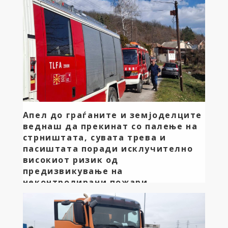
планирање во соработка со општинa Дебрца, Ве
поканува да присуствувате на јавна расправа по
Нацрт Закон за прогласување на Белчишко Блато
за заштитено подрачје во категорија IV – Парк на
природа. Јавната расправа ќе биде
организирана на 07 Април 2026 (вторник), со
почеток во 11:00 – 13:15 часот во сала на
сотаноци во општина Дебрца. Нацрт Закон за […]
Апел до граѓаните и земјоделците
веднаш да прекинат со палење на
стрништата, сувата трева и
пасиштата поради исклучително
високиот ризик од
предизвикување на
неконтролирани пожари
Предизвикан пожар во с. Издеглевје при што
изгореа десетици хектари. Огнот можеше да
навлезе во неколку домови и да предизвика голема