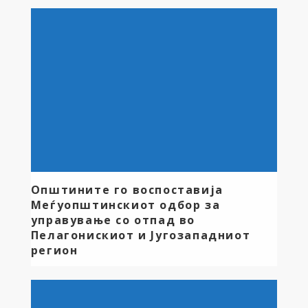
монтажа и инсталирање на регулатори за
притисок, и поправка на дефект на водоводната
мрежа.
Општините го воспоставија
Меѓуопштинскиот одбор за
управување со отпад во
Пелагонискиот и Југозападниот
регион
Општините од Пелагонискиот и Југозападниот
регион, во Скопје, одржаа конститутивна седница и
официјално го формираа Меѓуопштинскиот одбор