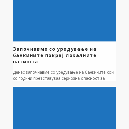
расчистуваат […]
Започнавме со уредување на
банкините покрај локалните
патишта
Денес започнавме со уредување на банкините кои
со години претставуваа сериозна опасност за
безбедноста во сообраќајот. Паралелно се работи
и на проширување на коловозот, со што
значително ќе се подобри прегледноста и
протокот на возила. Оваа акција, која за прв пат се
реализира по повеќе од 30 години, е уште еден
чекор кон побезбедни и […]