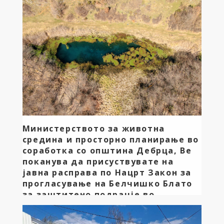
Преспа Охрид и СОС Балкан Медиа Охрид –
обединети со една цел – зачувување на нашето
езеро. Оваа акција е резултат на силна […]
Министерството за животна
средина и просторно планирање во
соработка со општинa Дебрца, Ве
поканува да присуствувате на
јавна расправа по Нацрт Закон за
прогласување на Белчишко Блато
за заштитено подрачје во
категорија IV – Парк на природа
Министерството за животна средина и просторно