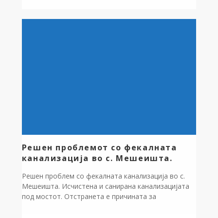
точки кои претставуваа сериозна опасност од
поплави и загрозување на имотот и безбедноста
на граѓаните. Со навремена реакција и
координиран ангажман, сите критични точки […]
Решен проблемот со фекалната
канализација во с. Мешеишта.
Решен проблем со фекалната канализација во с.
Мешеишта. Исчистена и санирана канализацијата
под мостот. Отстранета е причината за
непријатната миризба во изминатите денови. Утре
ќе се санира и патот на овој дел. Дупките ќе бидат