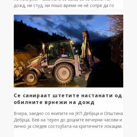
дожд, ни студ, ни лошо време не нè сопре да го
довршиме започнатото. Оваа година, Светиот
Крст во Песочани ќе се фрла во новиот базен. Што
сме ветиле – тоа и го правиме, зборот си е […]
Се санираат штетите настанати од
обилните врнежи на дожд
Вчера, заедно со екипите на ЈКП Дебрца и Општина
Дебрца, бев на терен до доцните вечерни часови и
лично ја следев состојбата на критичните локации.
Поради обилните врнежи, беа детектирани повеќе