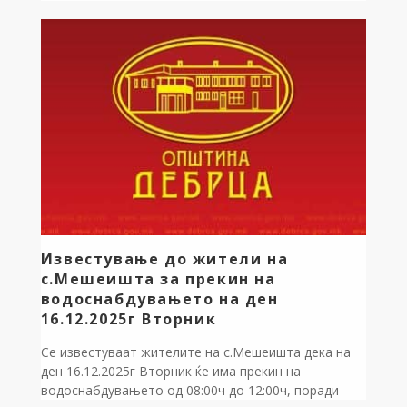
активности и проекти. Вкупниот проектиран буџет
за 2026 година изнесува 202 милиони денари, од
кои околу 88.146.663 милиони денари се
предвидени за реализација […]
Известување до жители на
с.Мешеишта за прекин на
водоснабдувањето на ден
16.12.2025г Вторник
Се известуваат жителите на с.Мешеишта дека на
ден 16.12.2025г Вторник ќе има прекин на
водоснабдувањето од 08:00ч до 12:00ч, поради