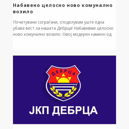
Набавено целосно ново комунално
возило
Почитувани сограѓани, споделувам уште една
убава вест за нашата Дебрца! Набавивме целосно
ново комунално возило. Овој модерен камион од
денес му служи на ЈКП „Дебрца“. Го решаваме
предизвикот за поефикасно и побрзо собирање на
отпадот. Ова е директно исполнување на нашата
заложба за нова комунална механизација. Нашите
села и природата заслужуваат највисоко ниво на
хигиена. […]