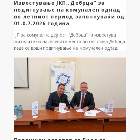
Известување ЈКП,,Дебрца” за
подигнување на комунален одпад
во летниот период започнуваќи од
01.0.7.2026 година
ЈП за комунална дејност “Дебрца” ги известува
жителите на населените места во општина Дебрца
каде се врши подигнување на комунален одпад,
Дека комуналниот отпад од 1ви јули ќе се подига
од 06:00 часот (наутро). Се замолуваат сите
жителите навремено да го одлагаат отпадот и да
ја почитуваат утврдената динамика, со цел
непречено и ефикасно извршување […]