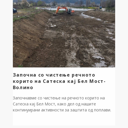
за заштитено подрачје во категорија IV – Парк на
природа. Јавната расправа ќе биде организирана на
07 Април 2026 (вторник), со почеток во 11:00 –
13:15 часот во сала […]
Започна со чистење речното
корито на Сатеска кај Бел Мост-
Волино
Започнавме со чистење на речното корито на
Сатеска кај Бел Мост, како дел од нашите
континуирани активности за заштита од поплави.
Во тек е и расчистување на дивите депонии, кои со
години претставуваат сериозен проблем и
негативно влијаат врз животната средина.