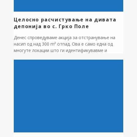
Целосно расчистување на дивата
депонија во с. Грко Поле
Денес спроведуваме акција за отстранување на
насип од над 300 m² отпад. Ова е само една од
многуте локации што ги идентификувавме и
влегува во нашиот план за чистење на сите диви
депонии низ општината. Да бидеме одговорни –
заедно! Како локална самоуправа инвестираме во
почиста и уредна животна средина, но успехот е
можен само […]