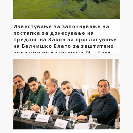
Известување за започнување на
постапка за донесување на
Предлог на Закон за прогласување
на Белчишко Блато за заштитено
подрачје во категорија IV – Парк
на природа
Министерството за животна средина и просторно
планирање започна постапка за донесување на
Закон за прогласување на Белчишко Блато за
заштитено подрачје во категорија IV – Парк на
природа. Белчишко Блато претставува значајно
влажно живеалиште со висока биолошка
разновидност лоцирано во општина Дебрца, и е
важно за зачувување на ретки и загрозени
растителни и животински видови […]