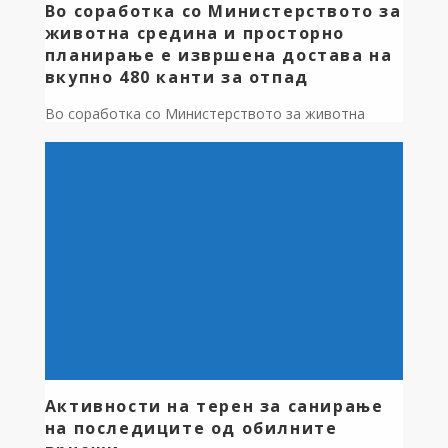
Во соработка со Министерството за
животна средина и просторно
планирање е извршена достава на
вкупно 480 канти за отпад
Во соработка со Министерството за животна
средина и просторно планирање е извршена
достава на вкупно 480 канти за отпад со капацитет
од 120 литри чија цел е унапредување на
управувањето со комуналниот отпад и
подобрување на животната средина. Со
испораката на новите канти, Општина Дебрца ќе го
подобри системот за собирање отпад, со што ќе
[…]
Активности на терен за санирање
на последиците од обилните