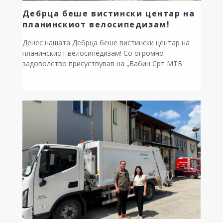
Дебрца беше вистински центар на
планинскиот велосипедизам!
Денес нашата Дебрца беше вистински центар на
планинскиот велосипедизам! Со огромно
задоволство присуствував на „Бабин Срт МТБ
авантура“, настан кој ја промовираше нашата
прекрасна природа како врвна дестинација за
авантуристички и еко-туризам. Наместо
очекуваните 100, пречекавме дури 178
велосипедисти од целата држава кои уживаа во
возењето по патеката Лактиње – Годивје –
Врбјани – Бабин […]