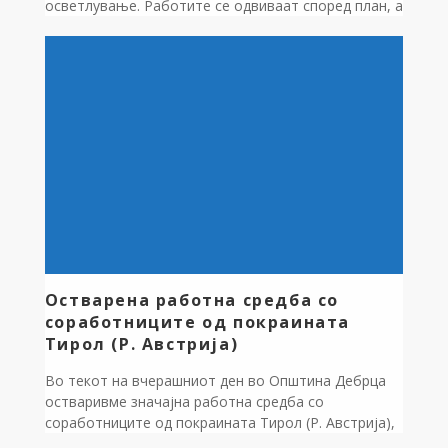
осветлување. Работите се одвиваат според план, а
зависно од временските услови, продолжуваме со
активности на терен. Нашата цел е до крајот на
оваа недела целосно да ги надминеме сите
забележани проблеми со осветлувањето и да
обезбедиме безбедни и осветлени улици за сите
жители […]
Остварена работна средба со
соработниците од покраината
Тирол (Р. Австрија)
Во текот на вчерашниот ден во Општина Дебрца
остваривме значајна работна средба со
соработниците од покраината Тирол (Р. Австрија),
г-дин Петер Лотар и г-дин Јоханес Пап. Со особено