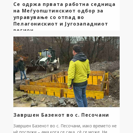
Се одржа првата работна седница
на Меѓуопштинскиот одбор за
управување со отпад во
Пелагонискиот и Југозападниот
регион
Денес во Битола се одржа првата работна седница
на Меѓуопштинскиот одбор за управување со
отпад (МОУО) за Пелагонискиот и Југозападниот
регион, со што започна оперативната фаза и
исполнувањето на обврските од регионалниот
систем за управување со отпад. На седницата, на
која учествуваа сите 18 градоначалници од двата
региони во својство на членови на Одборот, како
[…]
Завршен Базенот во с. Песочани
Завршен Базенот во с. Песочани, иако времето не
нè послужи – ама кога се сака, сè се може. Ни