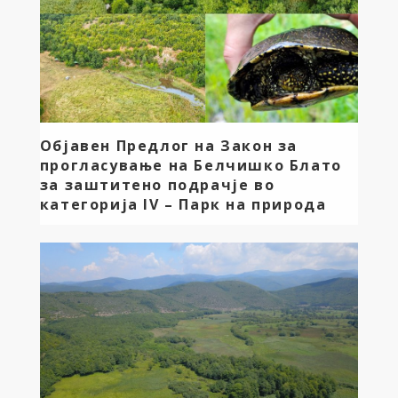
Објавен Предлог на Закон за
прогласување на Белчишко Блато
за заштитено подрачје во
категорија IV – Парк на природа
Ја информираме јавноста дека е во тек постапка за
донесување на закон и официјално прогласување
на Белчишко Блато (Сини Вирој) за заштитено
подрачје во категорија IV- Парк на природата. Овој
значаен природен локалитет претставува едно од
ретките зачувани блатни подрачја во државата, со
богата биолошка разновидност, специфичен
екосистем и големо значење за заштита на птици,
[…]