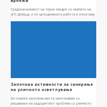
врнежи
Градоначалникот на терен заедно со екипите на
ЈКП Дебрца, и по целодневната работа и понатаму
ја следи состојбата на критичните точки низ
општината. Поради обилните врнежи изминативе
денови, на територијата на нашата општина се
појавија повеќе критични точки и поплавени
делници. Екипите на ЈКП Дебрца, заедно со
приватните компании кои активно помагаат,
непрекинато и во […]
Започнаа активности за санирање
на уличното осветлување
Во повеќе населени места започнавме со
решавање на задоцнетиот проблем со уличното