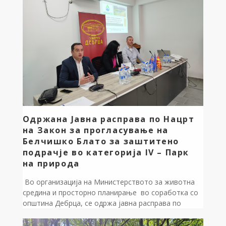
акција е јасен пример за нашата грижа кон
локалната самоуправа и граѓаните на општина
Дебрца. Грижата за природата е наша […]
Одржана Јавна расправа по Нацрт
на Закон за прогласување на
Белчишко Блато за заштитено
подрачје во категорија IV – Парк
на природа
Во организација на Министерството за животна
средина и просторно планирање во соработка со
општинa Дебрца, се одржа јавна расправа по
Нацрт Закон за прогласување на Белчишко Блато
за заштитено подрачје во категорија IV – Парк на