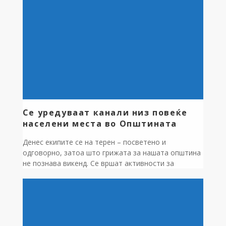
за управување со отпад (МОУО) – формален и
функционален механизам што ги обединува двата
региона во единствена структура за управување со
отпад. Со ова, државата прави решителен чекор
кон воведување модерен, координиран систем за
управување со отпад по […]
Се уредуваат канали низ повеќе
населени места во Општината
Денес екипите се на терен – посветено и
одговорно, затоа што грижата за нашата општина
не познава викенд. Се вршат активности за
расчистување на каналите низ повеќе населени
места, каде што со години наназад бујната
вегетација го попречува протокот на водата и
претставува потенцијален ризик за поплави и други
проблеми. Работните тимови интензивно сечат,