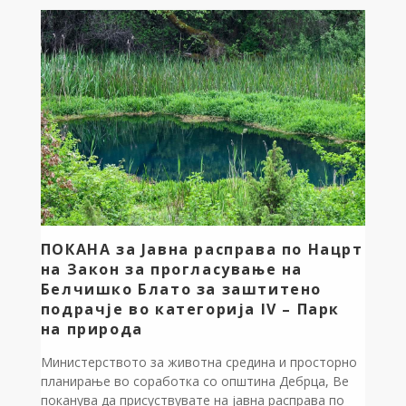
Посебно внимание посветуваме на сите критични
точки долж реката, со цел навремено да се […]
ПОКАНА за Јавна расправа по Нацрт
на Закон за прогласување на
Белчишко Блато за заштитено
подрачје во категорија IV – Парк
на природа
Министерството за животна средина и просторно
планирање во соработка со општинa Дебрца, Ве
поканува да присуствувате на јавна расправа по