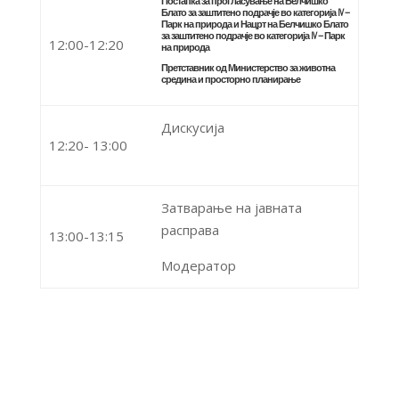
Постапка за прогласување на
Белчишко
Блато за заштитено подрачје во категорија IV –
Парк на природа
и Нацрт на
Белчишко Блато
за заштитено подрачје во категорија IV – Парк
12:00-12:20
на природа
Претставник од Министерство за животна
средина и просторно планирање
Дискусија
12:20- 13:00
Затварање на јавната
расправа
13:00-13:15
Модератор