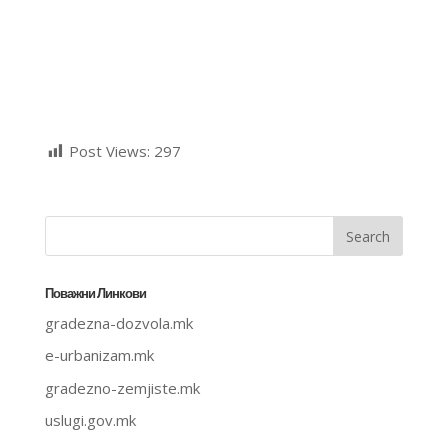
Post Views:
297
Поважни Линкови
gradezna-dozvola.mk
e-urbanizam.mk
gradezno-zemjiste.mk
uslugi.gov.mk