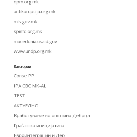
opm.org.mk
antikorupcija.org.mk
mls.gov.mk
spinfo.org.mk
macedonia.usaid.gov
www.undp.org.mk
Категории
Conse PP
IPA CBC MK-AL
TEST
АКТУЕЛНО
Вработување во општина Дебрца
Граѓанска иницијатива
Евроинтеграции и Лер