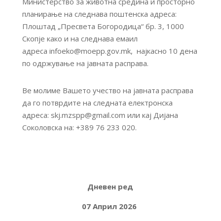
Министерство за животна средина и просторно
планирање на следнaва поштенска адреса:
Плоштад „Пресвета Богородица“ бр. 3, 1000
Скопје како и на следнава емаил
адреса infoeko@moepp.gov.mk, најкасно 10 дена
по одржување на јавната расправа.
Ве молиме Вашето учество на јавната расправа
да го потврдите на следната електронска
адреса: skj.mzspp@gmail.com или кај Дијана
Соколовска на: +389 76 233 020.
Д
невен ред
07 Април
202
6