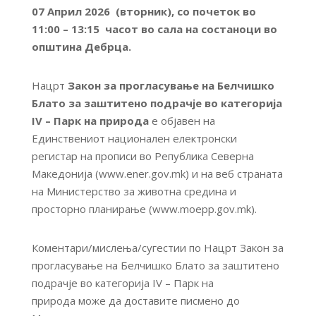
07 Април 2026 (вторник), со почеток во
11:00 – 13:15 часот во сала на состаноци во
општина Дебрца.
Нацрт
Закон за прогласување на Белчишко
Блато за заштитено подрачје во категорија
IV – Парк на природа
е објавен на
Единствениот национален електронски
регистар на прописи во Република Северна
Македонија (www.ener.gov.mk) и на веб страната
на Министерство за животна средина и
просторно планирање (www.moepp.gov.mk).
Коментари/мислења/сугестии по Нацрт Закон за
прогласување на Белчишко Блато за заштитено
подрачје во категорија IV – Парк на
природа може да доставите писмено до