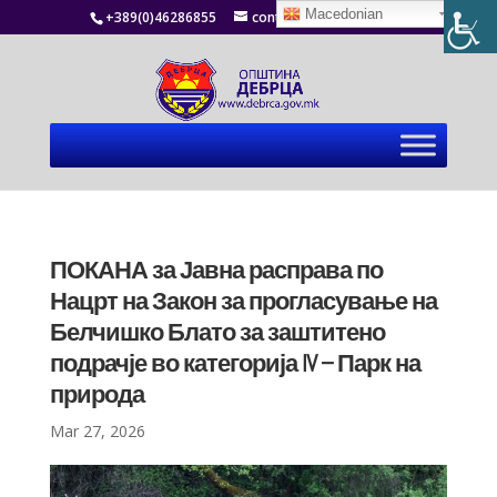
Macedonian
+389(0)46286855
contact@debrca.gov.mk
ПОКАНА за Јавна расправа по
Нацрт на Закон за прогласување на
Белчишко Блато за заштитено
подрачје во категорија IV – Парк на
природа
Mar 27, 2026