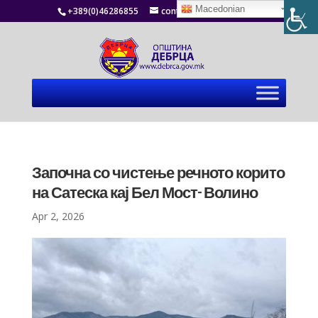
Macedonian
+389(0)46286855
contact@debrca.gov.mk
Започна со чистење речното корито
на Сатеска кај Бел Мост- Волино
Apr 2, 2026