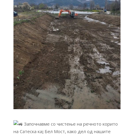
Започнавме со чистење на речното корито
на Сатеска кај Бел Мост, како дел од нашите