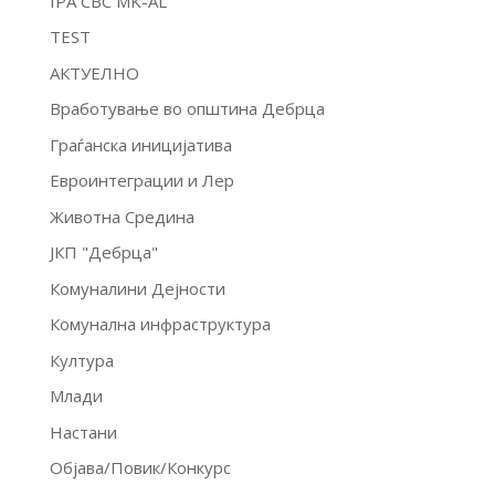
IPA CBC MK-AL
TEST
АКТУЕЛНО
Вработување во општина Дебрца
Граѓанска иницијатива
Евроинтеграции и Лер
Животна Средина
ЈКП "Дебрца"
Комуналини Дејности
Комунална инфраструктура
Култура
Млади
Настани
Објава/Повик/Конкурс