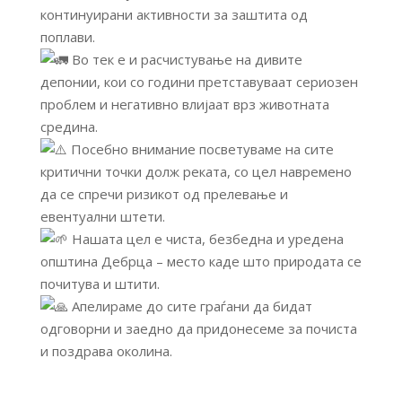
континуирани активности за заштита од
поплави.
Во тек е и расчистување на дивите
депонии, кои со години претставуваат сериозен
проблем и негативно влијаат врз животната
средина.
Посебно внимание посветуваме на сите
критични точки долж реката, со цел навремено
да се спречи ризикот од прелевање и
евентуални штети.
Нашата цел е чиста, безбедна и уредена
општина Дебрца – место каде што природата се
почитува и штити.
Апелираме до сите граѓани да бидат
одговорни и заедно да придонесеме за почиста
и поздрава околина.