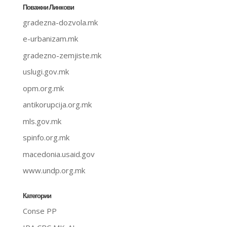
Поважни Линкови
gradezna-dozvola.mk
e-urbanizam.mk
gradezno-zemjiste.mk
uslugi.gov.mk
opm.org.mk
antikorupcija.org.mk
mls.gov.mk
spinfo.org.mk
macedonia.usaid.gov
www.undp.org.mk
Категории
Conse PP