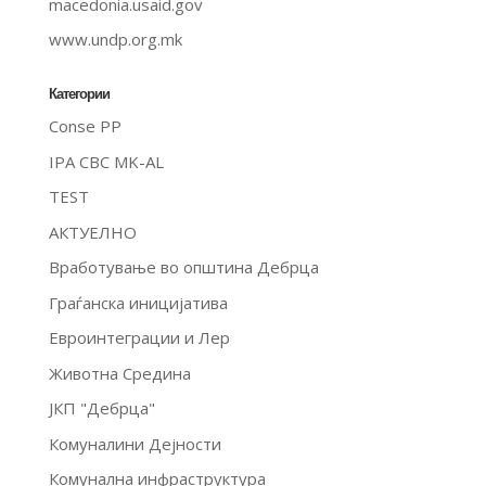
macedonia.usaid.gov
www.undp.org.mk
Категории
Conse PP
IPA CBC MK-AL
TEST
АКТУЕЛНО
Вработување во општина Дебрца
Граѓанска иницијатива
Евроинтеграции и Лер
Животна Средина
ЈКП "Дебрца"
Комуналини Дејности
Комунална инфраструктура