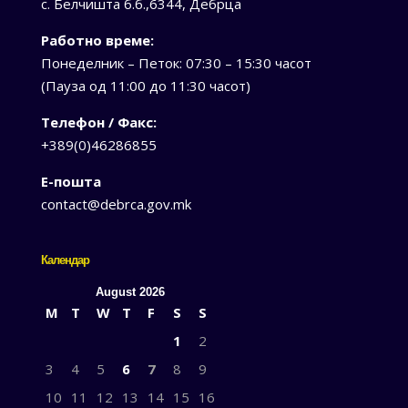
с. Белчишта б.б.,6344, Дебрца
Работно време:
Понеделник – Петок: 07:30 – 15:30 часот
(Пауза од 11:00 до 11:30 часот)
Телефон / Факс:
+389(0)46286855
Е-пошта
contact@debrca.gov.mk
Календар
August 2026
M
T
W
T
F
S
S
1
2
3
4
5
6
7
8
9
10
11
12
13
14
15
16