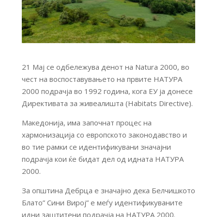
21 Мај се одбележува денот на Natura 2000, во
чест на воспоставувањето на првите НАТУРА
2000 подрачја во 1992 година, кога ЕУ ја донесе
Директивата за живеалишта (Habitats Directive).
Македонија, има започнат процес на
хармонизација со европското законодавство и
во тие рамки се идентификувани значајни
подрачја кои ќе бидат дел од идната НАТУРА
2000.
За општина Дебрца е значајно дека Белчишкото
Блато” Сини Вирој” е меѓу идентификуваните
идни заштитени подрачја на НАТУРА 2000.