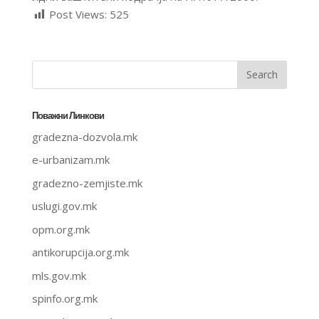
Post Views:
525
Поважни Линкови
gradezna-dozvola.mk
e-urbanizam.mk
gradezno-zemjiste.mk
uslugi.gov.mk
opm.org.mk
antikorupcija.org.mk
mls.gov.mk
spinfo.org.mk