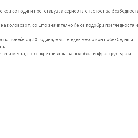
е кои со години претставуваа сериозна опасност за безбедност
на коловозот, со што значително ќе се подобри прегледноста 
ра по повеќе од 30 години, е уште еден чекор кон побезбедни и
та.
лени места, со конкретни дела за подобра инфраструктура и