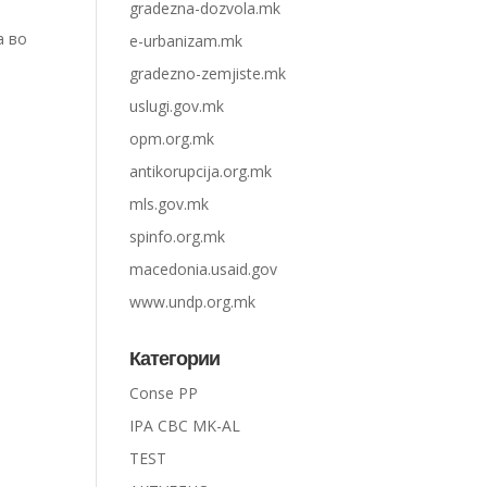
gradezna-dozvola.mk
а во
e-urbanizam.mk
gradezno-zemjiste.mk
и
uslugi.gov.mk
opm.org.mk
antikorupcija.org.mk
mls.gov.mk
spinfo.org.mk
macedonia.usaid.gov
www.undp.org.mk
Категории
Conse PP
IPA CBC MK-AL
TEST