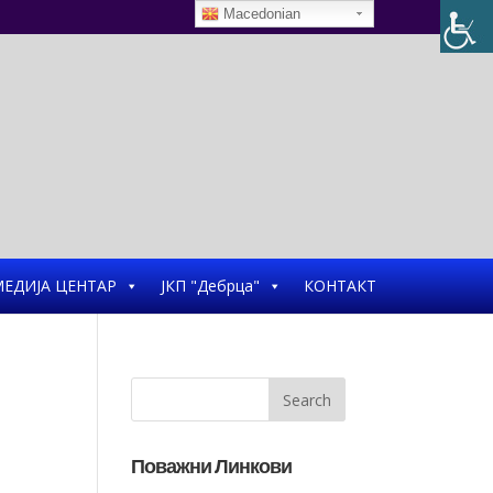
Macedonian
ЕДИЈА ЦЕНТАР
ЈКП "Дебрца"
КОНТАКТ
Поважни Линкови