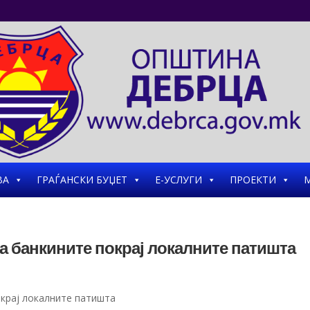
ВА
ГРАЃАНСКИ БУЏЕТ
Е-УСЛУГИ
ПРОЕКТИ
М
а банкините покрај локалните патишта