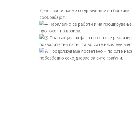
Денес започнавме со уредување на банкинит
сообраќајот.
Паралелно се работи и на проширување 
протокот на возила.
Оваа акција, која за прв пат се реализи
поквалитетни патишта во сите населени мес
Продолжуваме посветено – по сите насе
побезбедно секојдневие за сите граѓани.