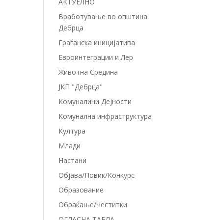
АКТУЕЛНО
Вработување во општина
Дебрца
Граѓанска иницијатива
Евроинтеграции и Лер
Животна Средина
ЈКП "Дебрца"
Комуналини Дејности
Комунална инфраструктура
Култура
Млади
Настани
Објава/Повик/Конкурс
Образование
Обраќање/Честитки
ОГЛАСНА ТАБЛА